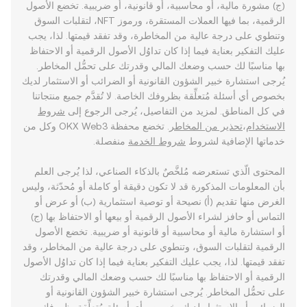
(ج) مشورة مالية، أو محاسبية، أو قانونية، أو ضريبية. تخضع الأصول
الرقمية، بما فيها العملات المستقرة، ورموز NFT، لتقلبات السوق
وتنطوي على درجة عالية من المخاطرة، وقد تفقد قيمتها. لذا، يجب
عليك التفكير بعناية فيما إذا كان تداوُل الأصول الرقمية أو الاحتفاظ
بها مناسبًا لك حسب وضعك المالي وقدرتك على تحمُّل المخاطر.
يُرجى استشارة خبير الشؤون القانونية أو الضرائب أو الاستثمار لديك
بخصوص أي أسئلة مُتعلِّقة بظروفك الخاصة. لا تُقدَّم جميع منتجاتنا
في كل المناطق. لمزيد من التفاصيل، يُرجى الرجوع إلى
شروط
الاستخدام
،
تحذير من المخاطر
. تخضع محفظة OKX Web3 وكل من
خدماتها الإضافية لشروط
شروط الخدمة
منفصلة.
المحتوى الّذي تستعرضه مُلخَّصٌ بالذكاء الصناعي، لذا يُرجى العلم
بأن المعلومات المذكورة قد لا تكون دقيقة أو كاملة أو مُحدّثة، وليس
الغرض منها تقديم (أ) نصيحة أو توصية استثمارية (ب) أو عرض أو
التماس أو حافز لشراء الأصول الرقمية أو بيعها أو الاحتفاظ بها (ج)
أو استشارة مالية أو محاسبية أو قانونية أو ضريبية. تخضع الأصول
الرقمية لتقلبات السوق، وتنطوي على درجة عالية من المخاطر، وقد
تفقد قيمتها. لذا، يجب عليك التفكير بعناية فيما إذا كان تداوُل الأصول
الرقمية أو الاحتفاظ بها مناسبًا لك حسب وضعك المالي وقدرتك
على تحمُّل المخاطر. يُرجى استشارة خبير الشؤون القانونية أو