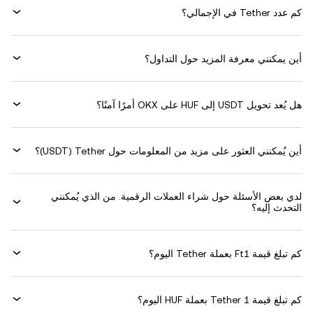
كم عدد Tether في الإجمالي؟
أين يمكنني معرفة المزيد حول التداول؟
هل يُعد تحويل USDT إلى HUF على OKX أمرًا آمنًا؟
أين يُمكنني العثور على مزيد من المعلومات حول ‏Tether (‏USDT)؟
لدي بعض الأسئلة حول شراء العملات الرقمية. من الذي يُمكنني
التحدث إليه؟
كم تبلغ قيمة 1‏Ft بعملة ‏Tether اليوم؟
كم تبلغ قيمة 1 ‏Tether بعملة ‏HUF اليوم؟