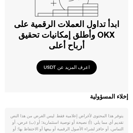
ابدأ تداول العملات الرقمية على
OKX وأطلق إمكانيات تحقيق
أرباح أعلى
اعرف المزيد عن USDT
إخلاء المسؤولية
يتوفر هذا المحتوى لأغراض إعلامية فقط. ليس الغرض من هذا النص
تقديم أي مما يلي: (أ) نصيحة أو توصية استثمارية؛ أو (ب) عرض، أو
التماس، أو حافز لشراء الأصول الرقمية أو بيعها أو الاحتفاظ بها؛ أو