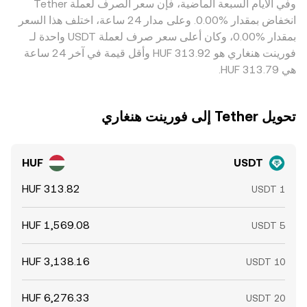
وفي الأيام السبعة الماضية، فإن سعر الصرف لعملة ‏Tether
التسوية، والفروقات التنظيمية تجعل هذا العامل مُثبتاً للأسعار لكنه
‏انخفاض بمقدار ‏‏‎0.00‎%‎‏. وعلى مدار 24 ساعة، اختلف هذا السعر
غير كامل، ما يُبقي على اختلافات طفيفة بين المنصات.
بمقدار ‏‎0.00‎%‎‏، وكان أعلى سعر صرف لعملة USDT واحدة لـ
فورينت هنغاري هو ‏‎313.92‏‏ HUF وأقل قيمة في آخر 24 ساعة
هي ‏‎313.79‏‏ HUF.
تحويل ‏Tether إلى ‏فورينت هنغاري
HUF
USDT