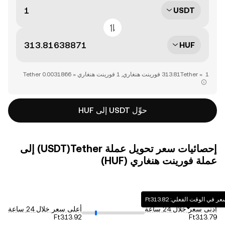
USDT
HUF
حوِّل USDT إلى HUF
إحصائيات سعر تحويل عملة ‏Tether(‏USDT) إلى
عملة ‏فورينت هنغاري (‏HUF)
 في الوقت الفعلي: ‏‎‏‎313.82‏‏Ft‏
أدنى سعر خلال 24 ساعة
أعلى سعر خلال 24 ساعة