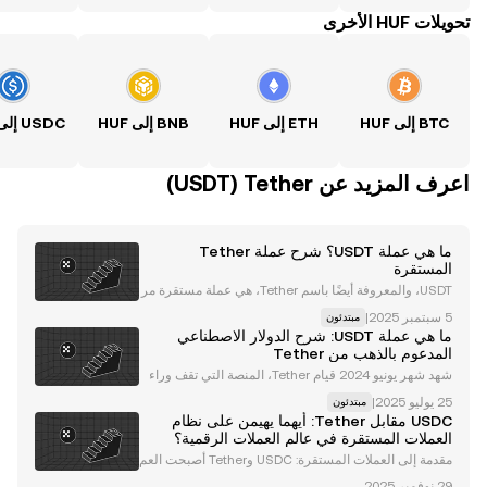
تحويلات HUF الأخرى
BTC إلى HUF
ETH إلى HUF
BNB إلى HUF
USDC إلى HUF
اعرف المزيد عن‏ Tether (‏USDT)
ما هي عملة USDT؟ شرح عملة Tether
المستقرة
USDT، والمعروفة أيضًا باسم Tether، هي عملة مستقرة مر
تبطة بقيمة الدولار الأمريكي. وهي عملة تعمل على عدد شبكا
|
مبتدئون
ت بلوكشين، بما في ذلك Ethereum (ETH) ، و Tron (TRX)
ما هي عملة USDT: شرح الدولار الاصطناعي
، و Algorand (ALGO) ، و Solana (SOL) ، وب
المدعوم بالذهب من Tether
شهد شهر يونيو 2024 قيام Tether، المنصة التي تقف وراء
عملة USDT المستقرة ، بإطلاق عملة Alloy (aUSDT)، وهي
|
مبتدئون
عبارة عن أصل رقمي بضمانات معززة وقوية ومدعوم بـ Tet
USDC مقابل Tether: أيهما يهيمن على نظام
her Gold (XAUt). حيث يوفر الأصل ضمانات ذهبية
العملات المستقرة في عالم العملات الرقمية؟
مقدمة إلى العملات المستقرة: USDC وTether أصبحت العم
لات المستقرة حجر الزاوية في نظام العملات الرقمية، حيث