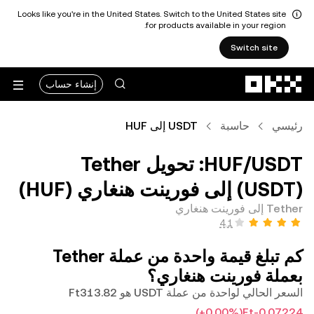
Looks like you're in the United States. Switch to the United States site
for products available in your region.
Switch site
التخطي إلى المحتوى الأساسي
إنشاء حساب
رئيسي
حاسبة
USDT إلى HUF
‏USDT/‏HUF: تحويل ‏Tether
(‏USDT) إلى ‏فورينت هنغاري (‏HUF)
Tether إلى فورينت هنغاري
كم تبلغ قيمة واحدة من عملة ‏Tether
بعملة ‏فورينت هنغاري؟
السعر الحالي لواحدة من عملة USDT هو ‏‎‏‎313.82‏‏Ft‏
(‏‎+0.00‎%‎‏)