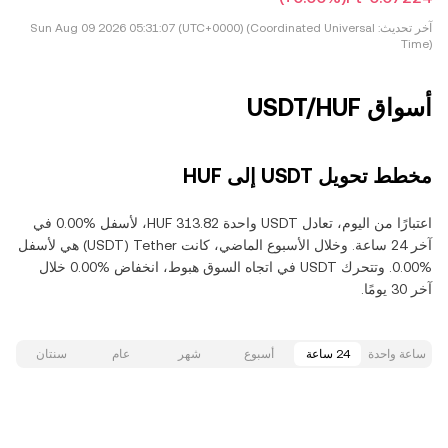
آخر تحديث:
Sun Aug 09 2026 05:31:07 (UTC+0000) (Coordinated Universal
Time)
أسواق USDT/HUF
مخطط تحويل USDT إلى HUF
اعتبارًا من اليوم، تعادل USDT واحدة ‏‎‏‎313.82‏‏ HUF‏، لأسفل‏ ‏‎0.00‎%‎‏ في
آخر 24 ساعة. وخلال الأسبوع الماضي، كانت Tether‏ (USDT) هي لأسفل‏
‏‎0.00‎%‎‏. وتتحرك USDT في اتجاه السوق هبوط‏، انخفاض‏ ‏‎0.00‎%‎‏ خلال
آخر 30 يومًا.
ساعة واحدة
24 ساعة
أسبوع
شهر
عام
سنتان