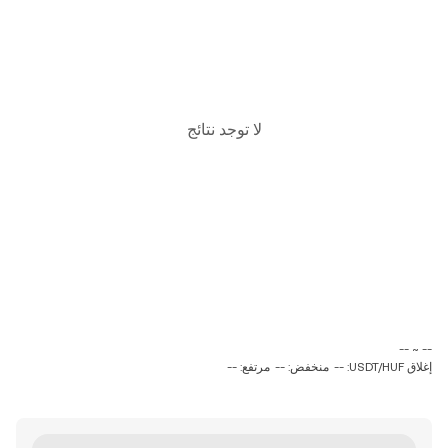
لا توجد نتائج
‏-- ~ ‎--‏
إغلاق USDT/HUF: --
منخفض: --
مرتفع: --