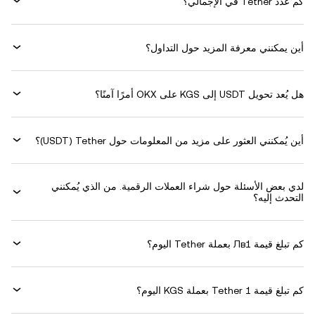
كم عدد Tether في الإجمالي؟
أين يمكنني معرفة المزيد حول التداول؟
هل يُعد تحويل USDT إلى KGS على OKX أمرًا آمنًا؟
أين يُمكنني العثور على مزيد من المعلومات حول ‏Tether (‏USDT)؟
لدي بعض الأسئلة حول شراء العملات الرقمية. من الذي يُمكنني
التحدث إليه؟
كم تبلغ قيمة 1‏Лв بعملة ‏Tether اليوم؟
كم تبلغ قيمة 1 ‏Tether بعملة ‏KGS اليوم؟