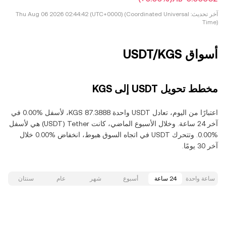
آخر تحديث:
Thu Aug 06 2026 02:44:42 (UTC+0000) (Coordinated Universal
Time)
أسواق USDT/KGS
مخطط تحويل USDT إلى KGS
اعتبارًا من اليوم، تعادل USDT واحدة ‏‎‏‎87.3888‏‏ KGS‏، لأسفل‏ ‏‎0.00‎%‎‏ في
آخر 24 ساعة. وخلال الأسبوع الماضي، كانت Tether‏ (USDT) هي لأسفل‏
‏‎0.00‎%‎‏. وتتحرك USDT في اتجاه السوق هبوط‏، انخفاض‏ ‏‎0.00‎%‎‏ خلال
آخر 30 يومًا.
ساعة واحدة
24 ساعة
أسبوع
شهر
عام
سنتان