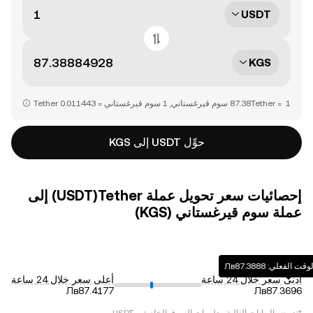
USDT
KGS
حوِّل USDT إلى KGS
إحصائيات سعر تحويل عملة ‏Tether(‏USDT) إلى
عملة ‏سوم قيرغستاني (‏KGS)
علي: ‏‎‏‎87.3888‏‏Лв‏
أدنى سعر خلال 24 ساعة
أعلى سعر خلال 24 ساعة