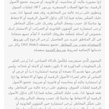
(ج) مشورة مالية، أو محاسبية، أو قانونية، أو ضريبية. تخضع الأصول
الرقمية، بما فيها العملات المستقرة، ورموز NFT، لتقلبات السوق
وتنطوي على درجة عالية من المخاطرة، وقد تفقد قيمتها. لذا، يجب
عليك التفكير بعناية فيما إذا كان تداوُل الأصول الرقمية أو الاحتفاظ
بها مناسبًا لك حسب وضعك المالي وقدرتك على تحمُّل المخاطر.
يُرجى استشارة خبير الشؤون القانونية أو الضرائب أو الاستثمار لديك
بخصوص أي أسئلة مُتعلِّقة بظروفك الخاصة. لا تُقدَّم جميع منتجاتنا
في كل المناطق. لمزيد من التفاصيل، يُرجى الرجوع إلى
شروط
الاستخدام
،
تحذير من المخاطر
. تخضع محفظة OKX Web3 وكل من
خدماتها الإضافية لشروط
شروط الخدمة
منفصلة.
المحتوى الّذي تستعرضه مُلخَّصٌ بالذكاء الصناعي، لذا يُرجى العلم
بأن المعلومات المذكورة قد لا تكون دقيقة أو كاملة أو مُحدّثة، وليس
الغرض منها تقديم (أ) نصيحة أو توصية استثمارية (ب) أو عرض أو
التماس أو حافز لشراء الأصول الرقمية أو بيعها أو الاحتفاظ بها (ج)
أو استشارة مالية أو محاسبية أو قانونية أو ضريبية. تخضع الأصول
الرقمية لتقلبات السوق، وتنطوي على درجة عالية من المخاطر، وقد
تفقد قيمتها. لذا، يجب عليك التفكير بعناية فيما إذا كان تداوُل الأصول
الرقمية أو الاحتفاظ بها مناسبًا لك حسب وضعك المالي وقدرتك
على تحمُّل المخاطر. يُرجى استشارة خبير الشؤون القانونية أو
الضرائب أو الاستثمار لديك بخصوص أي أسئلة مُتعلِّقة بظروفك