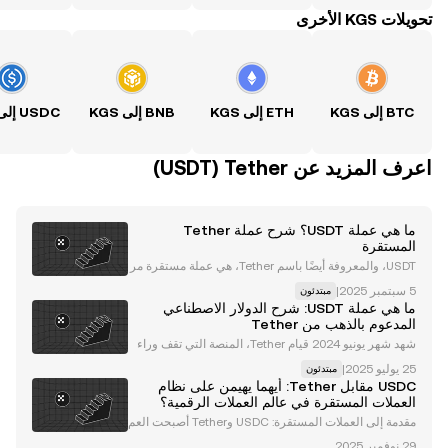
تحويلات KGS الأخرى
BTC إلى KGS
ETH إلى KGS
BNB إلى KGS
اعرف المزيد عن‏ Tether (‏USDT)
ما هي عملة USDT؟ شرح عملة Tether
المستقرة
USDT، والمعروفة أيضًا باسم Tether، هي عملة مستقرة مر
تبطة بقيمة الدولار الأمريكي. وهي عملة تعمل على عدد شبكا
|
مبتدئون
ت بلوكشين، بما في ذلك Ethereum (ETH) ، و Tron (TRX)
ما هي عملة USDT: شرح الدولار الاصطناعي
، و Algorand (ALGO) ، و Solana (SOL) ، وب
المدعوم بالذهب من Tether
شهد شهر يونيو 2024 قيام Tether، المنصة التي تقف وراء
عملة USDT المستقرة ، بإطلاق عملة Alloy (aUSDT)، وهي
|
مبتدئون
عبارة عن أصل رقمي بضمانات معززة وقوية ومدعوم بـ Tet
USDC مقابل Tether: أيهما يهيمن على نظام
her Gold (XAUt). حيث يوفر الأصل ضمانات ذهبية
العملات المستقرة في عالم العملات الرقمية؟
مقدمة إلى العملات المستقرة: USDC وTether أصبحت العم
لات المستقرة حجر الزاوية في نظام العملات الرقمية، حيث