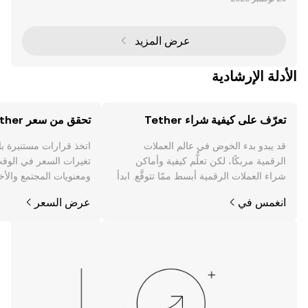
توفر جسرًا بين الأصول الرقمية المتقلبة واستقرار العملات ا
لورقية. من بين أبرز العملات المستقرة U
عرض المزيد
الأدلة الإرشادية
تعرّف على كيفية شراء Tether
تحقق من سعر Tether
قد يبدو بدء الخوض في عالم العملات
اتخذ قرارات مستنيرة ب
الرقمية مربكًا، لكن تعلُّم كيفية وأماكن
شراء العملات الرقمية أبسط ممّا تتوقَّع. ابدأ
ومعنويات المجتمع والأخب
رحلتك على تطبيق OKX للجوال، أو هنا على
انغمس في
عرض السعر
الويب.