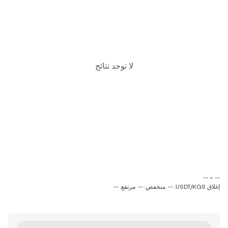
لا توجد نتائج
‏-- ~ ‎--‏
إغلاق USDT/KGS: --
منخفض: --
مرتفع: --