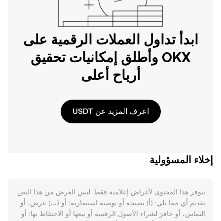
ابدأ تداول العملات الرقمية على
OKX وأطلق إمكانيات تحقيق
أرباح أعلى
اعرف المزيد عن USDT
إخلاء المسؤولية
يتوفر هذا المحتوى لأغراض إعلامية فقط. ليس الغرض من هذا النص
تقديم أي مما يلي: (أ) نصيحة أو توصية استثمارية؛ أو (ب) عرض، أو
التماس، أو حافز لشراء الأصول الرقمية أو بيعها أو الاحتفاظ بها؛ أو