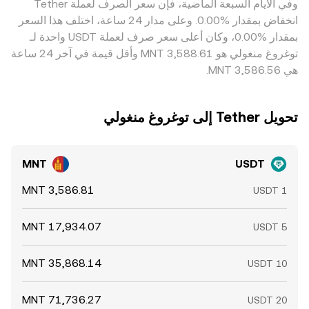
وفي الأيام السبعة الماضية، فإن سعر الصرف لعملة ‏Tether
بسبب تكاليف الرسوم، وأزمنة التحويل عبر السلاسل أو القنوات
‏انخفاض بمقدار ‏‏‎0.00‎%‎‏. وعلى مدار 24 ساعة، اختلف هذا السعر
المصرفية، ومخاطر التنفيذ، ما يبقي بعض الاختلافات قائمة.
بمقدار ‏‎0.00‎%‎‏، وكان أعلى سعر صرف لعملة USDT واحدة لـ
توغروغ منغولي هو ‏‎3,588.61‏‏ MNT وأقل قيمة في آخر 24 ساعة
هي ‏‎3,586.56‏‏ MNT.
تحويل ‏Tether إلى ‏توغروغ منغولي
MNT
USDT