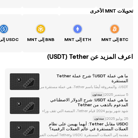
تحويلات MNT الأخرى
BTC إلى MNT
ETH إلى MNT
BNB إلى MNT
اعرف المزيد عن‏ Tether (‏USDT)
ما هي عملة USDT؟ شرح عملة Tether
المستقرة
USDT، والمعروفة أيضًا باسم Tether، هي عملة مستقرة مر
تبطة بقيمة الدولار الأمريكي. وهي عملة تعمل على عدد شبكا
|
مبتدئون
ت بلوكشين، بما في ذلك Ethereum (ETH) ، و Tron (TRX)
ما هي عملة USDT: شرح الدولار الاصطناعي
، و Algorand (ALGO) ، و Solana (SOL) ، وب
المدعوم بالذهب من Tether
شهد شهر يونيو 2024 قيام Tether، المنصة التي تقف وراء
عملة USDT المستقرة ، بإطلاق عملة Alloy (aUSDT)، وهي
|
مبتدئون
عبارة عن أصل رقمي بضمانات معززة وقوية ومدعوم بـ Tet
USDC مقابل Tether: أيهما يهيمن على نظام
her Gold (XAUt). حيث يوفر الأصل ضمانات ذهبية
العملات المستقرة في عالم العملات الرقمية؟
مقدمة إلى العملات المستقرة: USDC وTether أصبحت العم