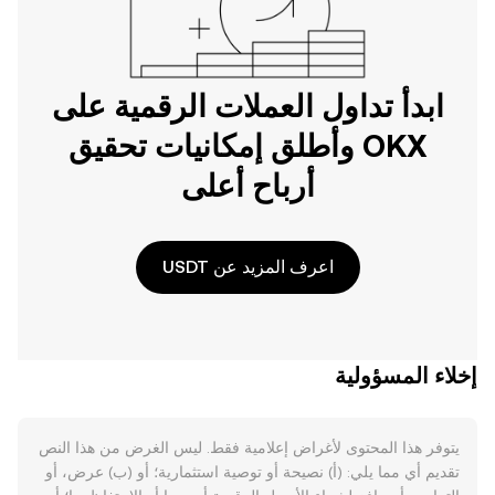
ابدأ تداول العملات الرقمية على
OKX وأطلق إمكانيات تحقيق
أرباح أعلى
اعرف المزيد عن USDT
إخلاء المسؤولية
يتوفر هذا المحتوى لأغراض إعلامية فقط. ليس الغرض من هذا النص
تقديم أي مما يلي: (أ) نصيحة أو توصية استثمارية؛ أو (ب) عرض، أو