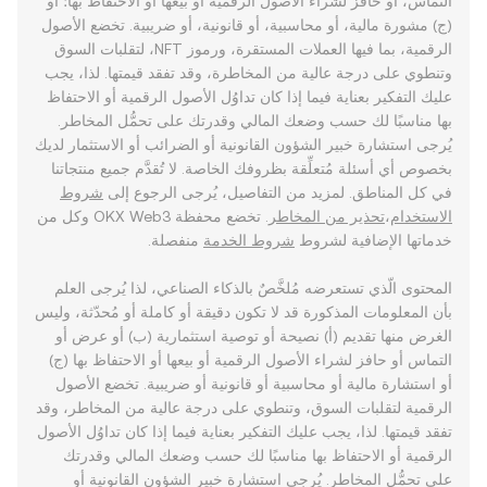
التماس، أو حافز لشراء الأصول الرقمية أو بيعها أو الاحتفاظ بها؛ أو
(ج) مشورة مالية، أو محاسبية، أو قانونية، أو ضريبية. تخضع الأصول
الرقمية، بما فيها العملات المستقرة، ورموز NFT، لتقلبات السوق
وتنطوي على درجة عالية من المخاطرة، وقد تفقد قيمتها. لذا، يجب
عليك التفكير بعناية فيما إذا كان تداوُل الأصول الرقمية أو الاحتفاظ
بها مناسبًا لك حسب وضعك المالي وقدرتك على تحمُّل المخاطر.
يُرجى استشارة خبير الشؤون القانونية أو الضرائب أو الاستثمار لديك
بخصوص أي أسئلة مُتعلِّقة بظروفك الخاصة. لا تُقدَّم جميع منتجاتنا
في كل المناطق. لمزيد من التفاصيل، يُرجى الرجوع إلى
شروط
الاستخدام
،
تحذير من المخاطر
. تخضع محفظة OKX Web3 وكل من
خدماتها الإضافية لشروط
شروط الخدمة
منفصلة.
المحتوى الّذي تستعرضه مُلخَّصٌ بالذكاء الصناعي، لذا يُرجى العلم
بأن المعلومات المذكورة قد لا تكون دقيقة أو كاملة أو مُحدّثة، وليس
الغرض منها تقديم (أ) نصيحة أو توصية استثمارية (ب) أو عرض أو
التماس أو حافز لشراء الأصول الرقمية أو بيعها أو الاحتفاظ بها (ج)
أو استشارة مالية أو محاسبية أو قانونية أو ضريبية. تخضع الأصول
الرقمية لتقلبات السوق، وتنطوي على درجة عالية من المخاطر، وقد
تفقد قيمتها. لذا، يجب عليك التفكير بعناية فيما إذا كان تداوُل الأصول
الرقمية أو الاحتفاظ بها مناسبًا لك حسب وضعك المالي وقدرتك
على تحمُّل المخاطر. يُرجى استشارة خبير الشؤون القانونية أو