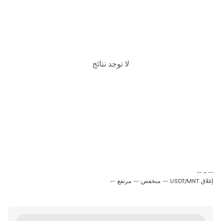
لا توجد نتائج
‏-- ~ ‎--‏
إغلاق USDT/MNT: --
منخفض: --
مرتفع: --