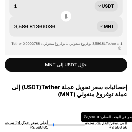
USDT
MNT
حوِّل USDT إلى MNT
إحصائيات سعر تحويل عملة ‏Tether(‏USDT) إلى
عملة ‏توغروغ منغولي (‏MNT)
 في الوقت الفعلي: ‏‎‏‎3,586.81‏‏₮‏
أدنى سعر خلال 24 ساعة
أعلى سعر خلال 24 ساعة