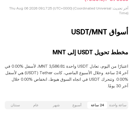
آخر تحديث:
Thu Aug 06 2026 09:17:25 (UTC+0000) (Coordinated Universal
Time)
أسواق USDT/MNT
مخطط تحويل USDT إلى MNT
اعتبارًا من اليوم، تعادل USDT واحدة ‏‎‏‎3,586.81‏‏ MNT‏، لأسفل‏ ‏‎0.00‎%‎‏ في
آخر 24 ساعة. وخلال الأسبوع الماضي، كانت Tether‏ (USDT) هي لأسفل‏
‏‎0.00‎%‎‏. وتتحرك USDT في اتجاه السوق هبوط‏، انخفاض‏ ‏‎0.00‎%‎‏ خلال
آخر 30 يومًا.
ساعة واحدة
24 ساعة
أسبوع
شهر
عام
سنتان