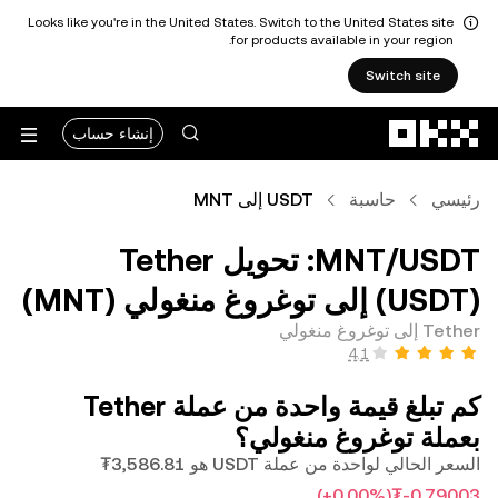
Looks like you're in the United States. Switch to the United States site
for products available in your region.
Switch site
التخطي إلى المحتوى الأساسي
إنشاء حساب
رئيسي
حاسبة
USDT إلى MNT
‏USDT/‏MNT: تحويل ‏Tether
(‏USDT) إلى ‏توغروغ منغولي (‏MNT)
Tether إلى توغروغ منغولي
كم تبلغ قيمة واحدة من عملة ‏Tether
بعملة ‏توغروغ منغولي؟
السعر الحالي لواحدة من عملة USDT هو ‏‎‏‎3,586.81‏‏₮‏
(‏‎+0.00‎%‎‏)