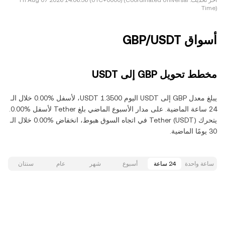
آخر تحديث:
Fri Aug 07 2026 14:06:56 (UTC+0000) (Coordinated Universal
Time)
أسواق GBP/USDT
مخطط تحويل GBP إلى USDT
يبلغ معدل GBP إلى USDT اليوم ‏‎1.3500‏ USDT، لأسفل ‏‎0.00‎%‎‏ خلال الـ
24 ساعة الماضية. على مدار الأسبوع الماضي بلغ Tether لأسفل ‏‎0.00‎%‎‏.
يتحرك Tether (USDT) في اتجاه السوق هبوط، انخفاض ‏‎0.00‎%‎‏ خلال الـ
30 يومًا الماضية.
ساعة واحدة
24 ساعة
أسبوع
شهر
عام
سنتان