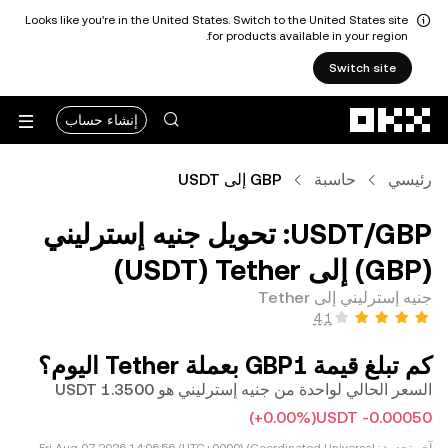
Looks like you're in the United States. Switch to the United States site
for products available in your region.
Switch site
التخطي إلى المحتوى الأساسي
إنشاء حساب
رئيسي
حاسبة
GBP إلى USDT
‏GBP/‏USDT: تحويل ‏جنيه إسترليني
(‏GBP) إلى ‏Tether (‏USDT)
جنيه إسترليني إلى Tether
كم تبلغ قيمة 1‏GBP بعملة ‏Tether اليوم؟
السعر الحالي لواحدة من ‏جنيه إسترليني هو ‏‏‎1.3500‏ ‏USDT
(‏‎+0.00‎%‎‏)