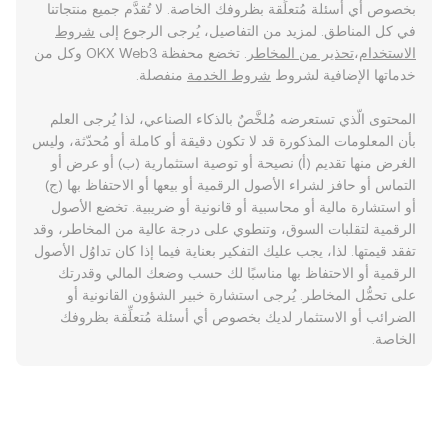
بخصوص أي أسئلة مُتعلِّقة بظروفك الخاصة. لا تُقدَّم جميع منتجاتنا
في كل المناطق. لمزيد من التفاصيل، يُرجى الرجوع إلى
شروط
الاستخدام
،
تحذير من المخاطر
. تخضع محفظة OKX Web3 وكل من
خدماتها الإضافية لشروط
شروط الخدمة
منفصلة.
المحتوى الّذي تستعرضه مُلخَّصٌ بالذكاء الصناعي، لذا يُرجى العلم
بأن المعلومات المذكورة قد لا تكون دقيقة أو كاملة أو مُحدّثة، وليس
الغرض منها تقديم (أ) نصيحة أو توصية استثمارية (ب) أو عرض أو
التماس أو حافز لشراء الأصول الرقمية أو بيعها أو الاحتفاظ بها (ج)
أو استشارة مالية أو محاسبية أو قانونية أو ضريبية. تخضع الأصول
الرقمية لتقلبات السوق، وتنطوي على درجة عالية من المخاطر، وقد
تفقد قيمتها. لذا، يجب عليك التفكير بعناية فيما إذا كان تداوُل الأصول
الرقمية أو الاحتفاظ بها مناسبًا لك حسب وضعك المالي وقدرتك
على تحمُّل المخاطر. يُرجى استشارة خبير الشؤون القانونية أو
الضرائب أو الاستثمار لديك بخصوص أي أسئلة مُتعلِّقة بظروفك
الخاصة.