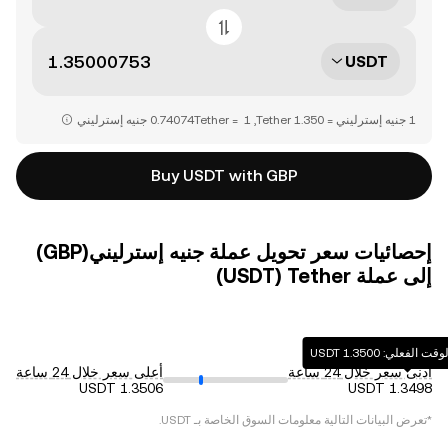
USDT
Buy USDT with GBP
إحصائيات سعر تحويل عملة ‏جنيه إسترليني(‏GBP)
إلى عملة ‏Tether (‏USDT)
لي: ‏‎‏‎1.3500‏‏ USDT‏
أدنى سعر خلال 24 ساعة
أعلى سعر خلال 24 ساعة
*تعرض البيانات التالية معلومات السوق الخاصة بـ
USDT
.