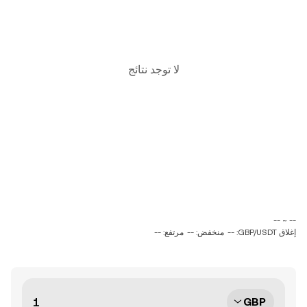
لا توجد نتائج
‏-- ~ ‎--‏
إغلاق GBP/USDT: --
منخفض: --
مرتفع: --
GBP