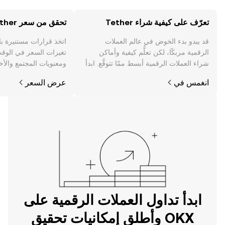
تعرّف على كيفية شراء Tether
تحقق من سعر Tether
قد يبدو بدء الخوض في عالم العملات
اتخذ قرارات مستنيرة ب
الرقمية مربكًا، لكن تعلُّم كيفية وأماكن
شراء العملات الرقمية أبسط ممّا تتوقَّع. ابدأ
ومعنويات المجتمع والأخب
رحلتك على تطبيق OKX للجوال، أو هنا على
انغمس في
عرض السعر
الويب.
ابدأ تداول العملات الرقمية على
OKX وأطلق إمكانيات تحقيق