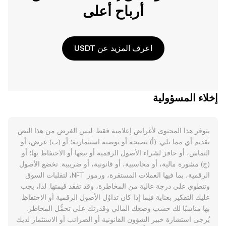
أرباح أعلى
اعرف المزيد عن USDT
إخلاء المسؤولية
يتوفر هذا المحتوى لأغراض إعلامية فقط. ليس الغرض من هذا النص
تقديم أي مما يلي: (أ) نصيحة أو توصية استثمارية؛ أو (ب) عرض، أو
التماس، أو حافز لشراء الأصول الرقمية أو بيعها أو الاحتفاظ بها؛ أو
(ج) مشورة مالية، أو محاسبية، أو قانونية، أو ضريبية. تخضع الأصول
الرقمية، بما فيها العملات المستقرة، ورموز NFT، لتقلبات السوق
وتنطوي على درجة عالية من المخاطرة، وقد تفقد قيمتها. لذا، يجب
عليك التفكير بعناية فيما إذا كان تداوُل الأصول الرقمية أو الاحتفاظ
بها مناسبًا لك حسب وضعك المالي وقدرتك على تحمُّل المخاطر.
يُرجى استشارة خبير الشؤون القانونية أو الضرائب أو الاستثمار لديك