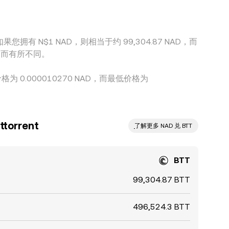
者如果您拥有 N$1 NAD，则相当于约 99,304.87 NAD，而
波动而有所不同。
价格为 0.000010270 NAD，而最低价格为
orrent
ִִִִִִִִִִִִִִִִִִִִִִִִִִִִִִִִִִִִִִִִִִִִִִִ了解更多 NAD 兑 BTT
BTT
99,304.87 BTT
496,524.3 BTT