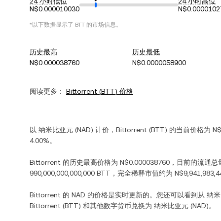
24 小时低位
24 小时高位
N$0.000010030
N$0.0000102
*以下数据显示了
BTT
的市场信息。
历史最高
历史最低
N$0.000038760
N$0.0000058900
阅读更多：
Bittorrent
(
BTT
) 价格
以
纳米比亚元
(
NAD
) 计价，
Bittorrent
(
BTT
) 的当前价格为
N$
4.00%
。
Bittorrent
的历史最高价格为
N$0.000038760
，目前的流通总
990,000,000,000,000 BTT
，完全稀释市值约为
N$9,941,983,4
Bittorrent
的
NAD
的价格是实时更新的。您还可以看到从
纳米
Bittorrent
(
BTT
) 和其他数字货币兑换为
纳米比亚元
(
NAD
)。