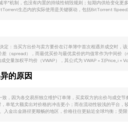
减半”机制，也没有内置的持续性销毁规则；短期内供给变化更
nt生态内的实际使用是关键驱动，包括BitTorrent Speed对做种激
场景中的手续费与交易用途；当BTFS节点数、有效存储容量、活
相关，行业风险偏好升降往往先由BTC传导；而NAD受南非兰
，从而影响以NAD计价的BTT/NAD conversion ra
中心化存储业务的政策态度、以及交易平台对BTT的上架或下
与交易所大额地址的集中流入流出，都会在短期内改变买卖力量对比，放大
核心上由撮合成交决定：当买方出价与卖方要价在订单簿中首次相遇并成交
价差（spread），而最优买价与最优卖价的均值常作为中间价（m
价（VWAP），其公式为 VWAP = Σ(Price_i × Volum
TT Amount × rate 将BTT数量换算为NAD价值，或用 BTT Amo
差异的原因
TT在去中心化交易平台上也存在可观流动性，这类AMM自动做市池遵
y/x；当有大笔BTT换入或换出时，会拉动池子储备比例变化，从而即时改变
ate 并不完全一致，因为各交易所独立维护订单簿，买卖双方的出价与成交
时，单笔大额卖出对价格的冲击更小；而在流动性较浅的平台，
充分、入金出金路径更顺畅的地区，价格往往更贴近全球均衡；受
BTT/USDT或BTT/其他稳定币作为核心成交对，再通过USDT
rsion rate。跨平台套利能在一定程度上收敛价差，但并不完美