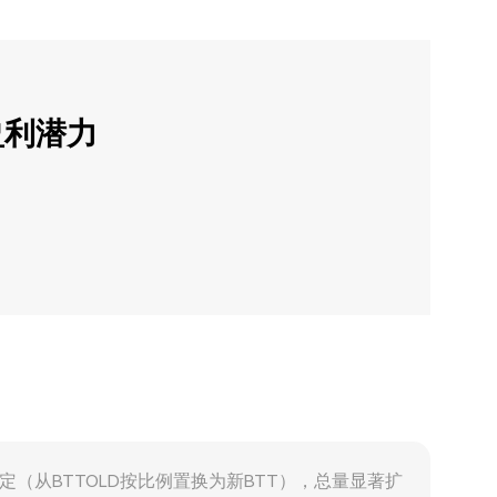
盈利潜力
面值重定（从BTTOLD按比例置换为新BTT），总量显著扩