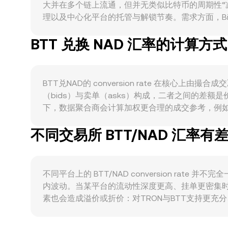
大并在多个链上流通，但并无类似比特币的周期性“
理以及中心化平台的托管与解锁节奏。需求方面，BitTorre
System）存储网络的支付与抵押需求，以及跨链
BTT 兑换 NAD 汇率的计算方式
与持有需求。宏观层面，BTT通常与比特币整体方向
利率与资本流动、以及美元强弱都会反映到NAD的购买力上
归类（是否为证券或公用型代币）、对文件共享或去
资金费率变化、季度或月度交割合约的集中到期、以及链上
BTT兑NAD的 conversion rate 在
动幅度。
（bids）与卖单（asks）构成，二者之间的差额是
下，数据聚合商会计算加权更合理的成交参考，例如成交量加权平均
格的影响越显著。在进行简单换算时，可用 NAD Value = B
不同交易所 BTT/NAD 汇率有
金额反推所需出售的BTT数量。除中心化订单簿外，B
资产储备分别为x与y，价格可近似表示为 price = 
rate（通常通过BTT/稳定币/法币通道间接反映）。
不同平台上的 BTT/NAD conversion r
内波动。当某平台的流动性深度更高、挂单更密集
素也会造成溢价或折价：对TRON与BTT支持更
BTT/NAD 报价可能出现区域性偏差。由于很多平台以
轻微溢折价会传导到最终的 BTT/NAD conve