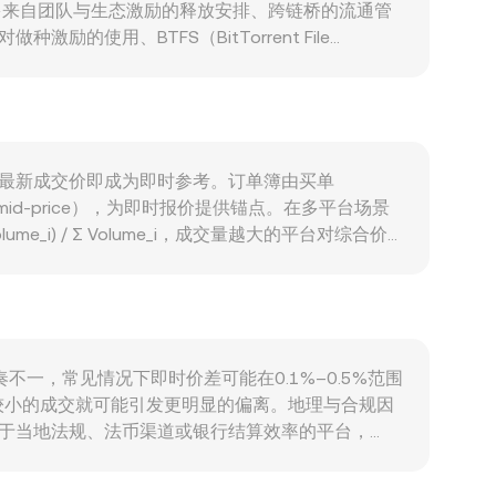
多来自团队与生态激励的释放安排、跨链桥的流通管
励的使用、BTFS（BitTorrent File
跃用户与带宽激励上升时，往往提升BTT的链上交易
特（ZAR）联动影响较强，商品价格、南部非洲地区
te。监管方面，与TRON生态相关的合规审查、各国对代币
架决定，均可引发短期波动。技术层面，永续合约的
BTT/NAD conversion rate 的波
时，该最新成交价即成为即时参考。订单簿由买单
id-price），为即时报价提供锚点。在多平台场景
e_i) / Σ Volume_i，成交量越大的平台对综合价
unt = NAD Value / rate 根据希望得到的NAD
循 x × y = k 的恒定乘积公式，其中池内两种
池内给出的 BTT/NAD conversion
节奏不一，常见情况下即时价差可能在0.1%–0.5%范围
较小的成交就可能引发更明显的偏离。地理与合规因
限于当地法规、法币渠道或银行结算效率的平台，
/NAD或银行端NAD通道间接定价，USDT相对法币的
，提现与充值费用、KYC与限额、链上确认与跨链桥延迟、