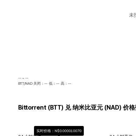
未
-- ~ --
BTT/NAD 关闭：--
低：--
高：--
Bittorrent (BTT) 兑 纳米比亚元 (NAD) 
实时价格：N$0.000010070