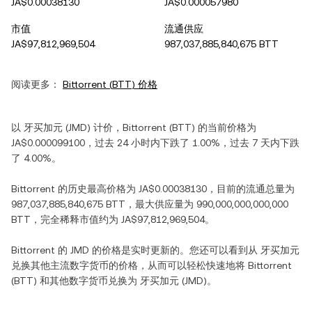
JA$0.00038130
JA$0.000057980
市值
流通供应
JA$97,812,969,504
987,037,885,840,675 BTT
阅读更多：
Bittorrent
(
BTT
) 价格
以
牙买加元
(
JMD
) 计价，
Bittorrent
(
BTT
) 的当前价格为
JA$0.000099100
，过去 24 小时内
下跌
了
1.00%
，过去 7 天内
下跌
了
4.00%
。
Bittorrent
的历史最高价格为
JA$0.00038130
，目前的流通总量为
987,037,885,840,675 BTT
，最大供应量为
990,000,000,000,000
BTT
，完全稀释市值约为
JA$97,812,969,504
。
Bittorrent
的
JMD
的价格是实时更新的。您还可以看到从
牙买加元
兑换其他主流数字货币的价格，从而可以轻松快速地将
Bittorrent
(
BTT
) 和其他数字货币兑换为
牙买加元
(
JMD
)。