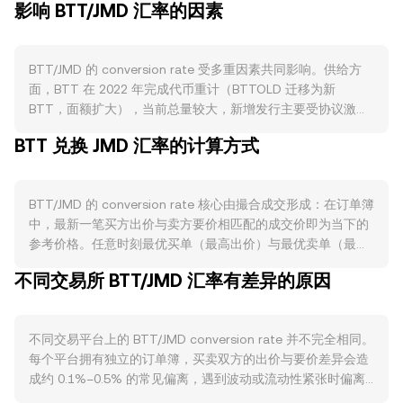
影响 BTT/JMD 汇率的因素
BTT/JMD 的 conversion rate 受多重因素共同影响。供给方
面，BTT 在 2022 年完成代币重计（BTTOLD 迁移为新
BTT，面额扩大），当前总量较大，新增发行主要受协议激励
与生态补贴所驱动，且并不存在类似比特币的周期性“减半”安
BTT 兑换 JMD 汇率的计算方式
排；若出现协议层调整、跨链桥或生态奖补变化，都会改变流
通速度与潜在卖压。Burn 机制并非 BTT 的核心设计，但在特
定链上活动费率或项目治理下的回收与销毁也可能阶段性收缩
BTT/JMD 的 conversion rate 核心由撮合成交形成：在订单簿
流通。需求方面，BTT 的使用集中在 BitTorrent 生态，包括
中，最新一笔买方出价与卖方要价相匹配的成交价即为当下的
BitTorrent Speed 的激励、BTFS（BitTorrent File System）
参考价格。任意时刻最优买单（最高出价）与最优卖单（最低
的存储质押与结算、以及 BitTorrent Chain（BTTC）跨链网
要价）之间构成点差，二者的平均值可作为中间价用于观察市
络中作为手续费与验证者激励的用途；当活跃节点数、跨链交
不同交易所 BTT/JMD 汇率有差异的原因
场位置。当参考多个平台时，数据聚合商常采用成交量加权平
易笔数、BTFS 存储利用率或内容分发参与度上升，通常会推
均价（VWAP）来衡量总体水平，公式为：VWAP = Σ(Price_i ×
高对 BTT 的实际消耗与持有需求，进而影响到相对于 JMD 的
Volume_i) / Σ Volume_i，其中较高成交量的场所对结果影响
成交价格。宏观与联动层面，BTT 与广泛的加密资产一样对比
不同交易平台上的 BTT/JMD conversion rate 并不完全相同。
更大。在具体换算上，JMD 价值的直观计算为 JMD Value =
特币走势高度敏感，风险偏好上升时投机与配置需求更强，而
每个平台拥有独立的订单簿，买卖双方的出价与要价差异会造
BTT Amount × rate；反之，BTT Amount = JMD Value /
全球避险或利率上行往往抑制风险资产表现；同时，JMD 的强
成约 0.1%–0.5% 的常见偏离，遇到波动或流动性紧张时偏离
rate，这里的 rate 即当时的 BTT/JMD conversion rate。若
弱受牙买加本地利率、通胀与美元流动性的影响，JMD 走强通
可能扩大。流动性深度越高的大型平台，单笔大额交易的价格
BTT 在去中心化交易所具备可观流动性，则自动做市商