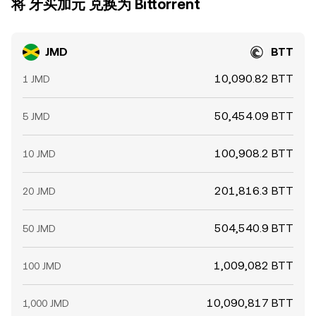
将 牙买加元 兑换为 Bittorrent
JMD
BTT
10,090.82 BTT
1 JMD
50,454.09 BTT
5 JMD
100,908.2 BTT
10 JMD
201,816.3 BTT
20 JMD
504,540.9 BTT
50 JMD
1,009,082 BTT
100 JMD
10,090,817 BTT
1,000 JMD