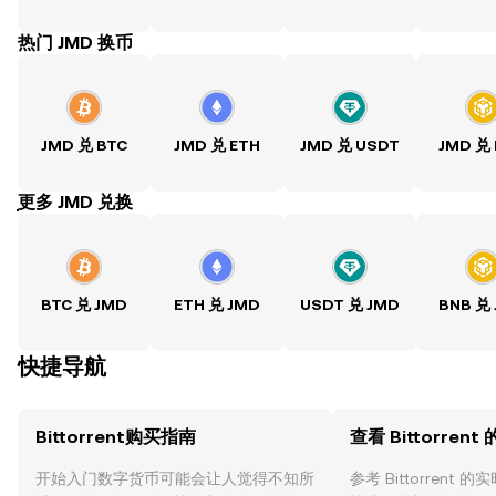
热门 JMD 换币
JMD 兑 BTC
JMD 兑 ETH
JMD 兑 USDT
JMD 兑
ִִִִִִִִִִִִִִִִִִִִִִִִִִִִִִִִִִִִִִִִִִִִִִִִ更多 JMD 兑换
BTC 兑 JMD
ETH 兑 JMD
USDT 兑 JMD
BNB 兑
快捷导航
Bittorrent购买指南
查看 Bittorrent
开始入门数字货币可能会让人觉得不知所
参考 Bittorrent