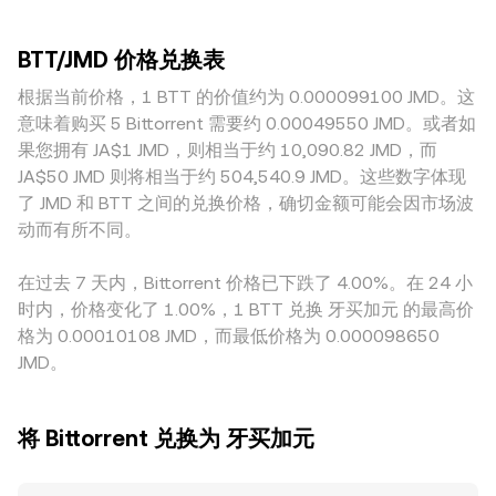
常压低以 JMD 计价的 BTT/JMD conversion rate。监管层
冲击越小，因而报价更贴近整体市场；而深度较浅的平台在密
（AMM）池通过恒定乘积模型维持价格：x × y = k，其中 x、y
面，针对交易所上架、稳定币通道与与 TRON/BTTC 生态相关
集成交或仓位调整期更易产生瞬时溢价或折价。对 BTT 而
分别为池内两种资产（如 BTT 与稳定币或法币锚定资产）的
的合规审查都会对流动性与可接入性产生影响，从而传导至报
BTT/JMD 价格兑换表
言，许多场所实际以 BTT/USDT、BTT/USD 或 BTT/其他稳定
储备量，瞬时价格近似为 y/x；当有大额买入或卖出改变池中
价；若出现针对文件分发或跨链桥的政策明确信号，市场可能
资产作为主定价，再折算为 JMD；如果 USDT 相对 JMD 出现
根据当前价格，1 BTT 的价值约为 0.000099100 JMD。这
资产比例时，AMM 会自动滑移至新的价格点。综合来看，撮
迅速重定价。技术层面，若 BTT 存在永续合约，资金费率的
轻微溢价或贴水，这一“基差”会传导至最终的 BTT/JMD 报
合式订单簿的最新成交、跨所 VWAP 与 AMM 池内的定价机制
意味着购买 5 Bittorrent 需要约 0.00049550 JMD。或者如
正负会影响套保与多空结构；期权到期集中期或大额地址（“鲸
价。此外，地理与合规因素也会形成区域性价差，例如法币入
共同构成了市场对 BTT/JMD conversion rate 的实时发现过
果您拥有 JA$1 JMD，则相当于约 10,090.82 JMD，而
鱼”）的链上转账与交易所充值/提币，容易在短期内引发
金通道的便利程度、对 TRON/BTTC 生态的政策态度、以及牙
程。
BTT/JMD 的波动叠加。此外，做市深度、聚合路由与跨所价
JA$50 JMD 则将相当于约 504,540.9 JMD。这些数字体现
买加本地结算渠道的成本与时效，都会影响平台对 BTT/JMD
差也会在微观层面推拉 conversion rate 的即时变动。
了 JMD 和 BTT 之间的兑换价格，确切金额可能会因市场波
的报价与点差。跨所套利通常在价差显著时介入，将不同平台
动而有所不同。
的价格重新拉拢，但受限于链上转账时间、手续费、风控限额
与法币通道效率，套利并不总能完全抹平差异，因此各平台的
在过去 7 天内，Bittorrent 价格已下跌了 4.00%。在 24 小
BTT/JMD conversion rate 仍可能在短时间内保持不同步。
时内，价格变化了 1.00%，1 BTT 兑换 牙买加元 的最高价
格为 0.00010108 JMD，而最低价格为 0.000098650
JMD。
将 Bittorrent 兑换为 牙买加元