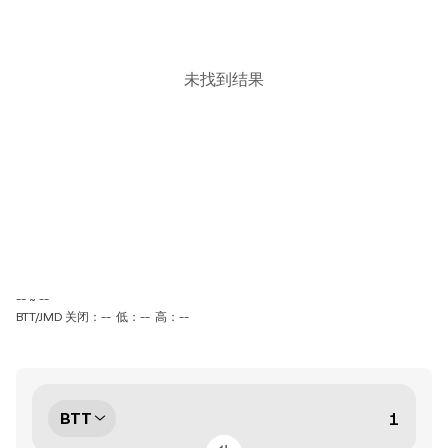
未找到结果
-- ~ --
BTT/JMD 关闭：--
低：--
高：--
BTT