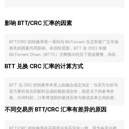
影响 BTT/CRC 汇率的因素
BTT/CRC 的转换率受一系列与 BitTorrent 生态和更广泛市场
相关的因素共同影响。在供给层面，BTT 在 2021 年随
BitTorrent Chain（BTTC）主网推出经历了面值重整，供应按
1:1000 扩大，新旧合约并行一段时间后以新 BTT 为主；与比
BTT 兑换 CRC 汇率的计算方式
特币类似的“减半”并不存在，因而没有周期性收缩供给的安
排。BTTC 验证人和委托质押会产生以 BTT 计价的区块奖
励，部分 BTT被锁定在质押合约中，阶段性降低流通盘；若发
BTT 兑 CRC 的转换率本质上由撮合成交决定：当买方出价与
生从交易所大规模解锁或代币迁移，也可能短期增加可售压
卖方要价首次匹配时达成的最新成交价，就是当下的参考价
力。目前 BTT 并无固定销毁规则，但若生态应用引入手续费
格。任何时刻，订单簿顶部的最优买单与最优卖单之间的差距
销毁或长期地址沉淀，同样会影响流通供给。需求层面，
构成价差，二者均值可视为中间价，反映即时交易区间。跨多
BitTorrent Speed 对做种激励、BTFS（BitTorrent File
不同交易所 BTT/CRC 汇率有差异的原因
个平台，数据聚合方常以成交量加权平均价来衡量整体水平，
System）存储与检索使用、以及 BTTC 跨链与 Gas 费用支付
计算式为：VWAP = Σ(Price_i × Volume_i) / Σ Volume_i，成交
都会拉动对 BTT 的实际使用需求，生态活跃度上升通常支撑
量更大的市场对结果影响更大。面向实际换算时，简单的换算
买盘；反之，若 P2P 带宽与存储市场活跃度下降或应用增长放
BTT/CRC 的转换率在不同平台并不完全一致，因为各平台都