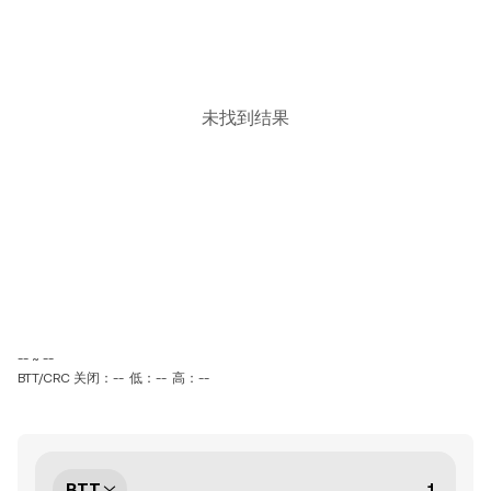
未找到结果
-- ~ --
BTT/CRC 关闭：--
低：--
高：--
BTT