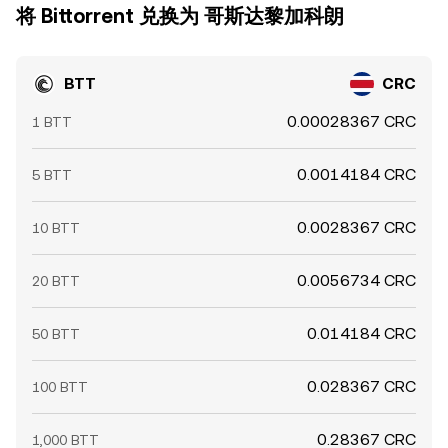
将 Bittorrent 兑换为 哥斯达黎加科朗
BTT
CRC
0.00028367 CRC
1 BTT
0.0014184 CRC
5 BTT
0.0028367 CRC
10 BTT
0.0056734 CRC
20 BTT
0.014184 CRC
50 BTT
0.028367 CRC
100 BTT
0.28367 CRC
1,000 BTT