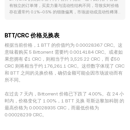
公式为：CRC 数值 = BTT 数量 × 转换率；反过来，BTT 数量
缓，需求可能减弱。宏观方面，BTT 与比特币整体方向高度相
有独立的订单簿，买卖力量与流动性结构不同，导致实时价格
= CRC 数值 ÷ 转换率。除中心化撮合外，BTT 在 TRON 等链
关，风险偏好变化常在短期内主导走势；同时，CRC 的强弱、
存在通常约 0.1%–0.5% 的细微偏离，市场波动或流动性稀薄
上亦有去中心化流动性池，若流动性显著，自动做市商遵循 x
哥斯达黎加利率与通胀环境、以及美元流动性都会折射到法币
时偏差可能放大。深度更好的平台容纳大额成交的能力更强，
× y = k 的恒定乘积模型，池中 BTT 与对手资产的相对数量决
端对 BTT/CRC 转换率的影响。合规事件亦不可忽视，作为
价格冲击更小；而小型或区域性平台订单薄较浅，同等规模的
定边际价格，价格近似等于池内对手资产数量 y 除以 BTT 数
TRON 生态代币，若出现针对 TRON 或相关主体的监管动作、
委托就可能推动价格偏离“全市场”水平。对于以 CRC 计价的交
量 x；当大额换币改变池子配比时，滑点会使即时价格与撮合
跨境合规收紧、或交易平台上架与下架变动，都可能引发转换
BTT/CRC 价格兑换表
易，还会叠加本地法币端的报价与结算差异，以及支付渠道成
市场出现差异。综合来看，订单簿最新成交、买卖盘深度与价
率的快速再定价。技术性因素方面，若 BTT 在部分平台有永
本，形成地域性溢价或折价；若某些地区对 TRON 生态资产或
根据当前价格，1 BTT 的价值约为 0.00028367 CRC。这
差、跨平台的 VWAP，以及部分 DEX 的 AMM 定价机制，共
续合约，资金费率的正负与幅度会传导至现货；大型期货到
法币出入金有监管限制，也会在局部市场形成结构性价差。此
同构成 BTT/CRC 转换率的形成过程。
意味着购买 5 Bittorrent 需要约 0.0014184 CRC。或者如
期、季度结算点位、以及链上与交易所之间的“鲸鱼”资金进出
外，许多平台的 BTT/CRC 报价并非直接撮合，而是通过
果您拥有 ₡1 CRC，则相当于约 3,525.22 CRC，而 ₡50
与挂单结构变化，常在短周期内放大波动并影响 BTT/CRC 的
BTT/USDT 与 USDT/CRC 的路径间接定价，USDT 对 CRC 的
即时报价。
CRC 则将相当于约 176,261.1 CRC。这些数字体现了 CRC
轻微溢折价会传导进最终报价，从而造成平台间差别。跨平台
和 BTT 之间的兑换价格，确切金额可能会因市场波动而有
的套利参与者会买低卖高，促使价格收敛，但受限于手续费、
所不同。
提现与入金时间、区块确认与合规审查等摩擦，套利并非瞬
时，也难以完全消除所有价差，因此不同时点的 BTT/CRC 转
在过去 7 天内，Bittorrent 价格已下跌了 4.00%。在 24 小
换率仍可能存在可观察的差异。
时内，价格变化了 1.00%，1 BTT 兑换 哥斯达黎加科朗 的
最高价格为 0.00028935 CRC，而最低价格为
0.00028239 CRC。