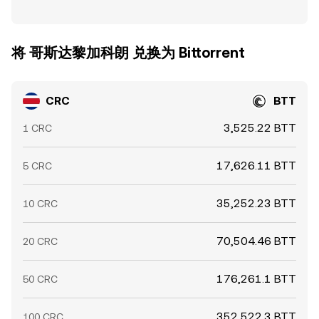
将 哥斯达黎加科朗 兑换为 Bittorrent
CRC
BTT
3,525.22 BTT
1 CRC
17,626.11 BTT
5 CRC
35,252.23 BTT
10 CRC
70,504.46 BTT
20 CRC
176,261.1 BTT
50 CRC
352,522.3 BTT
100 CRC