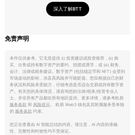
深入了解BTT
免责声明
本件仅供参考。它无意提供 (i) 投资建议或投资推荐，(ii) 购
买、出售或持有数字资产的要约、招揽或诱导，或 (iii) 财务、
会计、法律或税务建议。数字资产 (包括稳定币和 NFT) 会受到
市场波动的影响，涉及高风险并可能贬值。您应根据自己的财
务状况和风险承受能力，仔细考虑是否适合交易或持有数字资
产。有关您的具体情况，请咨询您的法律/税务/投资专业人
士。并非所有产品都在所有地区提供。更多详情，请参考欧易
服务条款
和
风险提示
。 欧易 Web3 钱包及其附属服务受单独
的
服务条款
约束。
您正在查看由 AI 智能总结的内容。请注意，AI 内容的准确
性、完整性和时效性均不受保证。