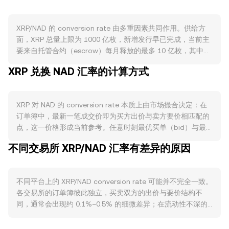
XRP/NAD 的 conversion rate 由多重因素共同作用。供给方
面，XRP 总量上限为 1000 亿枚，新增发行早已完成，当前主
要来自托管合约（escrow）每月释放的最多 10 亿枚，其中大
部分通常再次回收至托管，实际流通增速受控。XRPL 的交易
XRP 兑换 NAD 汇率的计算方式
手续费以极小额 XRP 销毁的方式处理，长期看对流通供给有微
弱下行影响。XRP 不存在挖矿、减半或链上质押（staking）
锁仓机制，因此供给侧弹性主要取决于托管释放安排与场外持
XRP 对 NAD 的 conversion rate 本质上由市场撮合决定：在
币分配。需求方面，跨境支付与流动性桥接是核心驱动，
订单簿中，最新一笔成交价即为买方出价与卖方要价相匹配的
Ripple 的按需流动性（ODL）等方案在结算场景中使用 XRP
点，这一价格形成当前参考。任意时刻最优买单（bid）与最
作为中介资产时会提升需求；XRPL 原生去中心化交易所
优卖单（ask）之间的差额构成点差，二者的平均值可视为中
（DEX）、代币化与 NFT（如 XLS-20 标准）以及 AMM 功能
不同交易所 XRP/NAD 汇率有差异的原因
间价（mid-price），常用作观察基准。当参考多个交易平台
的采用，也会在链上活动上行时抬升对 XRP 的使用。宏观层
时，数据聚合商会计算成交量加权平均价（VWAP），其公式
面，XRP 对比特币方向高度敏感，整体加密市场风险偏好上行
为 VWAP = Σ(Price_i × Volume_i) / Σ Volume_i，即成交量越
或下行会放大短期波动；同时，NAD 作为纳米比亚元，通常与
不同平台上的 XRP/NAD conversion rate 可能并不完全一致。
大的平台对综合价格的影响越大。基于该价格，简单换算关系
南非兰特维持紧密联系并受区域与全球利率、商品与外汇波动
各交易所的订单簿彼此独立，买卖双方的出价与要价结构不
为：以 NAD 计值时，NAD Value = XRP Amount × rate；反向
影响，NAD 的强弱会在法币端改变以 NAD 计价的 XRP/NAD
同，通常会出现约 0.1%–0.5% 的细微差异；在流动性不深的
计算则为 XRP Amount = NAD Value / rate。在某些场景下，
conversion rate。监管事件对 XRP 尤为关键，例如美国关于
场合，较大成交会产生更高的价格冲击，偏离幅度也更显著。
XRP 还具有显著的去中心化流动性来源。XRPL 的 DEX/AMM
XRP 是否为证券的法院判决、交易平台的上架或下架政策、跨
对于 XRP 而言，某些地区的合规与上架政策可能影响当地交易
池常采用恒定乘积做市模型，其基本关系为 x × y = k，其中 x