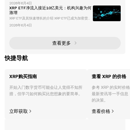
人工智能（AI）的融合正在彻底改变科技领域，催生出
太坊（ETH） 和 XRP 这样的资产创造了增长机会。 当
2026年6月4日
一系列创新项目，重新定义我们与数字生态系统的交互
比特币的主导地位下降时，通常表明投资者正在将投资
XRP ETF净流入接近10亿美元：机构兴趣为何
方式。其中一个开创性的项目是 DeAgentAI ，这是一
组
激增
种去中心化的 AI 代理基础设施，旨在促进跨多个区块
XRP ETF及其快速增长的介绍 XRP ETF已成为加密货币
链网络的安全、可验证和可扩展的交互。凭借其原生代
领域最具变革性的投资工具之一。在推出数周内，其累
币 AIA 和卓越的市场表现，DeAgentAI 正在成为加密
2026年6月4日
计净流入接近10亿美元，这些ETF以前所未有的速度吸
货币和 AI 领域的关键
引了机构投资者的关注。本文将深入探讨推动这一增长
的因素、XRP ETF的独特优势，以及它们对加密货币和
传统金融市场的更广泛影响。 什么是XRP ETF？ XRP E
查看更多
TF（交易所交易基金）是一种受监管的投资产品，追
踪XRP（领先的加密货币之
快捷导航
XRP购买指南
查看 XRP 的价格
开始入门数字货币可能会让人觉得不知所
参考 XRP 的实时
措，但学习如何购买比您想象的要简单。
最新资讯等一手信息
的决策。
立即获取
查看价格