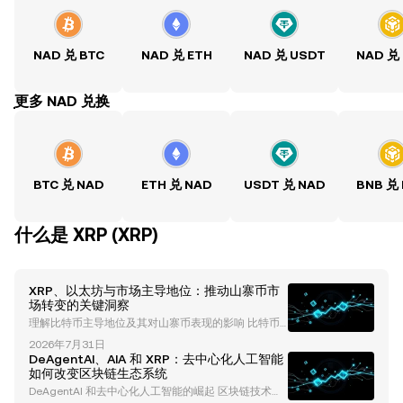
NAD 兑 BTC
NAD 兑 ETH
NAD 兑 USDT
NAD 兑
ִִִִִִִִִִִִִִִִִִִִִִִִִִִִִִִִִִִִִִִִִִִִִִִִ更多 NAD 兑换
BTC 兑 NAD
ETH 兑 NAD
USDT 兑 NAD
BNB 兑
什么是 XRP (XRP)
XRP、以太坊与市场主导地位：推动山寨币市
场转变的关键洞察
理解比特币主导地位及其对山寨币表现的影响 比特币
主导地位长期以来一直是理解加密货币市场趋势的重要
2026年7月31日
指标。历史上，比特币的主导地位反映了比特币在总加
DeAgentAI、AIA 和 XRP：去中心化人工智能
密货币市值中所占的比例。截至目前，比特币的主导地
如何改变区块链生态系统
位已下降至约60-61%，这表明市场动态可能正在发生
DeAgentAI 和去中心化人工智能的崛起 区块链技术与
变化。这种下降通常与资金流向山寨币相关，为像 以