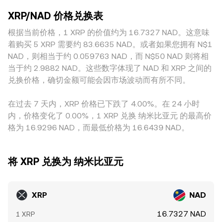
境支付合规框架的进展，都可能引发定价重估。技术层面，永
活跃度与资金渠道，进而形成地理或监管溢价，例如在监管不
与 y 为池中两种资产储备量，价格可近似表示为 y/x；当交易
续合约资金费率正负变动、季度合约与期权到期造成的套保与
XRP/NAD 价格兑换表
确定性或新规出台时，平台间的供需可能瞬间失衡。此外，许
导致池中储备发生变化，价格沿着曲线自动更新。中心化订单
展期、链上及中心化交易所的大额地址（鲸鱼）净流入或净流
多平台的定价路径并非直接使用 XRP/NAD 现货，而是通过
根据当前价格，1 XRP 的价值约为 16.7327 NAD。这意味
簿、跨平台 VWAP 与链上 AMM 的报价共同构成市场对
出，都会在短期内改变市场结构与流动性，从而影响
XRP/USDT、USDT/USD 以及 USD/NAD（或 NAD 与 ZAR 的
XRP/NAD conversion rate 的综合发现机制。
着购买 5 XRP 需要约 83.6635 NAD。或者如果您拥有 N$1
XRP/NAD 的瞬时定价。
联动）等多重报价链条折算，USDT 相对法币偶发的轻微溢折
NAD，则相当于约 0.059763 NAD，而 N$50 NAD 则将相
价会层层传导至最终的 XRP/NAD 标价。套利者会在价差扩大
当于约 2.9882 NAD。这些数字体现了 NAD 和 XRP 之间的
时买低卖高以收敛差异，但受限于撮合深度、提现与入金速
兑换价格，确切金额可能会因市场波动而有所不同。
度、链上确认与合规限制等因素，价差难以被完全消除，因此
跨平台仍可能在短时间内存在不同的 XRP/NAD conversion
在过去 7 天内，XRP 价格已下跌了 4.00%。在 24 小时
rate。
内，价格变化了 0.00%，1 XRP 兑换 纳米比亚元 的最高价
格为 16.9296 NAD，而最低价格为 16.6439 NAD。
将 XRP 兑换为 纳米比亚元
XRP
NAD
16.7327 NAD
1 XRP