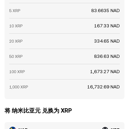
83.6635 NAD
5 XRP
167.33 NAD
10 XRP
334.65 NAD
20 XRP
836.63 NAD
50 XRP
1,673.27 NAD
100 XRP
16,732.69 NAD
1,000 XRP
将 纳米比亚元 兑换为 XRP