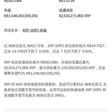
N$59.1084
N$1.6739
市值
流通供应
N$1,046,350,005,255
62,533,271,955 XRP
阅读更多：
XRP
(
XRP
) 价格
以
纳米比亚元
(
NAD
) 计价，
XRP
(
XRP
) 的当前价格为
N$16.7327
，
过去 24 小时内
下跌
了
0.00%
，过去 7 天内
下跌
了
4.00%
。
XRP
的历史最高价格为
N$59.1084
，目前的流通总量为
62,533,271,955 XRP
，最大供应量为
100,000,000,000 XRP
，完全
稀释市值约为
N$1,046,350,005,255
。
XRP
的
NAD
的价格是实时更新的。您还可以看到从
纳米比亚元
兑
换其他主流数字货币的价格，从而可以轻松快速地将
XRP
(
XRP
) 和
其他数字货币兑换为
纳米比亚元
(
NAD
)。