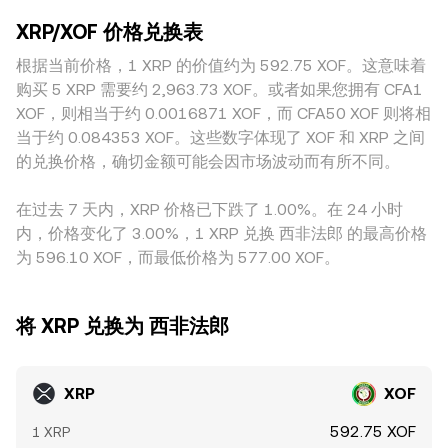
户”地址的净流入或净抛压，往往会在短周期内影响 XRP/XOF
价”的瞬时差距。地理与监管因素同样重要：在某些法域，围绕
在 AMM 池中，定价由恒定乘积模型决定，满足 x × y = k，池
的 conversion rate 并带来额外波动。
XRP/XOF 价格兑换表
XRP 的合规不确定性或法币出入金渠道的限制，可能导致本地
内价格可表示为 price = y/x，单边注入或移除都会沿曲线改变
对 XRP 或 XOF 的溢价或折价。在实际报价路径上，许多平台
根据当前价格，1 XRP 的价值约为 592.75 XOF。这意味着
价格。因此，在采用订单簿、聚合 VWAP、以及 AMM 池的不
会通过中间计价资产形成 XRP/XOF 报价，例如先参考
同场景中，XRP/XOF 的 conversion rate 会围绕最新成交与流
购买 5 XRP 需要约 2,963.73 XOF。或者如果您拥有 CFA1
XRP/USDT，再结合 USDT 对 XOF 的场外或银行端报价；当
动性分布不断微调。
XOF，则相当于约 0.0016871 XOF，而 CFA50 XOF 则将相
USDT 相对美元或本地法币出现溢折价时，这一“基差”会传导
当于约 0.084353 XOF。这些数字体现了 XOF 和 XRP 之间
到最终的 XRP/XOF conversion rate。套利可在一定程度上压
的兑换价格，确切金额可能会因市场波动而有所不同。
缩跨平台价差，但受到转账时间、费用、合规审核与流动性约
束，价差收敛并非即时且并不完美。
在过去 7 天内，XRP 价格已下跌了 1.00%。在 24 小时
内，价格变化了 3.00%，1 XRP 兑换 西非法郎 的最高价格
为 596.10 XOF，而最低价格为 577.00 XOF。
将 XRP 兑换为 西非法郎
XRP
XOF
592.75 XOF
1 XRP