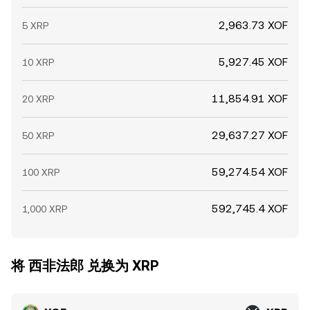
2,963.73 XOF
5 XRP
5,927.45 XOF
10 XRP
11,854.91 XOF
20 XRP
29,637.27 XOF
50 XRP
59,274.54 XOF
100 XRP
592,745.4 XOF
1,000 XRP
将 西非法郎 兑换为 XRP