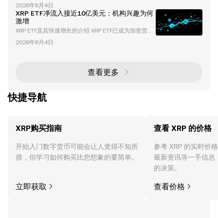
人工智能（AI）的融合正在彻底改变科技领域，催生出
太坊（ETH） 和 XRP 这样的资产创造了增长机会。 当
2026年6月4日
一系列创新项目，重新定义我们与数字生态系统的交互
比特币的主导地位下降时，通常表明投资者正在将投资
XRP ETF净流入接近10亿美元：机构兴趣为何
方式。其中一个开创性的项目是 DeAgentAI ，这是一
组
激增
种去中心化的 AI 代理基础设施，旨在促进跨多个区块
XRP ETF及其快速增长的介绍 XRP ETF已成为加密货币
链网络的安全、可验证和可扩展的交互。凭借其原生代
领域最具变革性的投资工具之一。在推出数周内，其累
币 AIA 和卓越的市场表现，DeAgentAI 正在成为加密
2026年6月4日
计净流入接近10亿美元，这些ETF以前所未有的速度吸
货币和 AI 领域的关键
引了机构投资者的关注。本文将深入探讨推动这一增长
的因素、XRP ETF的独特优势，以及它们对加密货币和
传统金融市场的更广泛影响。 什么是XRP ETF？ XRP E
查看更多
TF（交易所交易基金）是一种受监管的投资产品，追
踪XRP（领先的加密货币之
快捷导航
XRP购买指南
查看 XRP 的价格
开始入门数字货币可能会让人觉得不知所
参考 XRP 的实时
措，但学习如何购买比您想象的要简单。
最新资讯等一手信息
的决策。
立即获取
查看价格