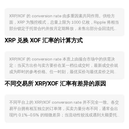
XRP/XOF 的 conversion rate 由多重因素共同作用。供给方
面，XRP 为预挖模式，总量上限为 1000 亿枚，Ripple 将相当
部分锁定于托管合约并按月定期释放，未售出部分会回流托
管；网络手续费会被直接销毁，长期具有轻微通缩效应；XRP
XRP 兑换 XOF 汇率的计算方式
不存在比特币式的“减半”，也没有质押分红机制，因此新增流
通主要受托管释放与场外分发节奏影响。需求方面，XRP 的使
用场景集中在跨境支付与结算，Ripple Payments（原 ODL）
XRP/XOF 的 conversion rate 本质上由撮合市场中的供需决
的通道开通、合作机构的支付量增长、以及 XRPL 上的原生
定：当买方出价与卖方要价在某一档位成交时，最新成交价就
DEX 活动、NFT（XLS-20）与即将扩展的 Hooks/侧链实验
成为即时的参考价格。任一时刻，最优买价与最优卖价之间的
等，都可能提升对 XRP 的需求。宏观层面，XRP 与比特币走
差额构成点差，二者的平均值可视为中间价。若参考多个交易
势的相关性在风险偏好上行或下行时会放大短期波动；XOF 作
不同交易所 XRP/XOF 汇率有差异的原因
venue，数据聚合商常使用成交量加权平均价（VWAP）来衡
为西非金融共同体法郎，与欧元存在长期固定挂钩，因此欧元
量综合水平，其计算为 VWAP = Σ(Price_i × Volume_i) / Σ
强弱、BCEAO 的政策取向、区域外汇流动性与资本流向都会
Volume_i，即用各来源价格按对应成交量加权。在实际换算
折射到 XRP/XOF 的定价。监管方面，美国针对 XRP 是否为证
不同平台上的 XRP/XOF conversion rate 并不完全一致。各交
上，若已知 conversion rate，则可用简单算式得到名义价
券的诉讼进展、各国对加密资产支付与托管的许可政策，以及
易平台拥有相互独立的订单簿，买卖力量分布不同，通常会出
值：XOF Value = XRP Amount × rate；反之，XRP Amount =
西非地区关于法币出入金和跨境支付的规定，都会对市场情绪
现约 0.1%–0.5% 的细微差异；当流动性较浅或遇到大额委托
XOF Value / rate。订单簿机制下，较深的买卖挂单会减少大
与可用流动性产生显著影响。技术层面，永续合约资金费率的
时，价格冲击会放大偏离。大型平台由于深度更好，单笔交易
额成交的滑点，从而使 conversion rate 更稳定。需要注意的
正负与幅度、集中到期时点的期权仓位分布、链上与场外“大
对价格的影响更小；而小型或区域性平台更易出现与“全球共识
是，XRPL 的原生 DEX 以订单簿为主，但已上线 AMM 功能；