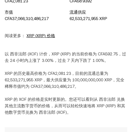
CFA2,081.23
CFA58.9392
市值
流通供应
CFA37,066,310,486,217
62,533,271,955 XRP
阅读更多：
XRP
(
XRP
) 价格
以
西非法郎
(
XOF
) 计价，
XRP
(
XRP
) 的当前价格为
CFA592.75
，过
去 24 小时内
上涨
了
3.00%
，过去 7 天内
下跌
了
1.00%
。
XRP
的历史最高价格为
CFA2,081.23
，目前的流通总量为
62,533,271,955 XRP
，最大供应量为
100,000,000,000 XRP
，完全
稀释市值约为
CFA37,066,310,486,217
。
XRP
的
XOF
的价格是实时更新的。您还可以看到从
西非法郎
兑换
其他主流数字货币的价格，从而可以轻松快速地将
XRP
(
XRP
) 和其
他数字货币兑换为
西非法郎
(
XOF
)。