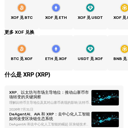
XOF 兑 BTC
XOF 兑 ETH
XOF 兑 USDT
XOF 兑
ִִִִִִִִִִִִִִִִִִִִִִִִִִִִִִִִִִִִִִִִִִִִִִִִ更多 XOF 兑换
BTC 兑 XOF
ETH 兑 XOF
USDT 兑 XOF
BNB 兑
什么是 XRP (XRP)
XRP、以太坊与市场主导地位：推动山寨币市
场转变的关键洞察
理解比特币主导地位及其对山寨币表现的影响 比特币
主导地位长期以来一直是理解加密货币市场趋势的重要
2026年7月31日
指标。历史上，比特币的主导地位反映了比特币在总加
DeAgentAI、AIA 和 XRP：去中心化人工智能
密货币市值中所占的比例。截至目前，比特币的主导地
如何改变区块链生态系统
位已下降至约60-61%，这表明市场动态可能正在发生
DeAgentAI 和去中心化人工智能的崛起 区块链技术与
变化。这种下降通常与资金流向山寨币相关，为像 以