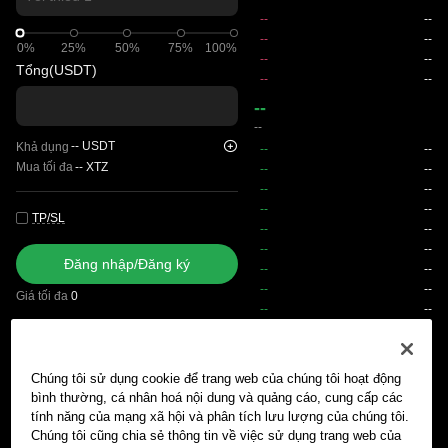
0%
0%
25%
50%
75%
100%
Tổng
(USDT)
--
--
--
USDT
Khả dụng
Mua tối đa
--
XTZ
TP/SL
Đăng nhập/Đăng ký
Giá tối đa
0
Phí
Chúng tôi sử dụng cookie để trang web của chúng tôi hoạt động
Lệnh chờ khớp
Lịch sử lệnh
Vị thế mở
Lịch sử vị thế
Tài
bình thường, cá nhân hoá nội dung và quảng cáo, cung cấp các
tính năng của mạng xã hội và phân tích lưu lượng của chúng tôi.
Chúng tôi cũng chia sẻ thông tin về việc sử dụng trang web của