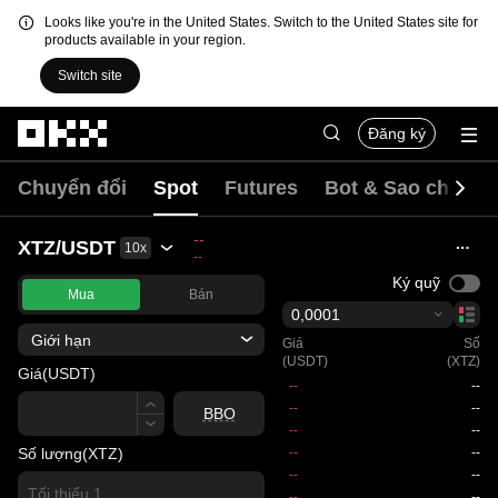
Looks like you're in the United States. Switch to the United States site for
products available in your region.
Switch site
Chuyển đến nội dung chính
Đăng ký
Chuyển đổi
Spot
Futures
Bot & Sao chép
--
XTZ/USDT
10x
--
Ký quỹ
Mua
Bán
0,0001
Giới hạn
Giá
Số
(USDT)
(XTZ)
Giá
(USDT)
Giá
BBO
Số lượng
(XTZ)