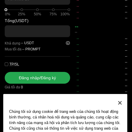
0%
0%
25%
50%
75%
100%
Tổng
(USDT)
--
--
--
USDT
Khả dụng
Mua tối đa
--
PROMPT
TP/SL
Đăng nhập/Đăng ký
Giá tối đa
0
Phí
Chúng tôi sử dụng cookie để trang web của chúng tôi hoạt động
Lệnh chờ khớp
Lịch sử lệnh
Vị thế mở
Lịch sử vị thế
Tài
bình thường, cá nhân hoá nội dung và quảng cáo, cung cấp các
tính năng của mạng xã hội và phân tích lưu lượng của chúng tôi.
Chúng tôi cũng chia sẻ thông tin về việc sử dụng trang web của