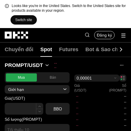
Looks like you're in the United States. Switch to the United States site for
products available in your region.
Switch site
Chuyển đến nội dung chính
Đăng ký
Chuyển đổi
Spot
Futures
Bot & Sao chép
--
PROMPT/USDT
--
Mua
Bán
0,00001
Giá
Số
Giới hạn
(USDT)
(PROMPT)
Giá
(USDT)
Giá
BBO
Số lượng
(PROMPT)