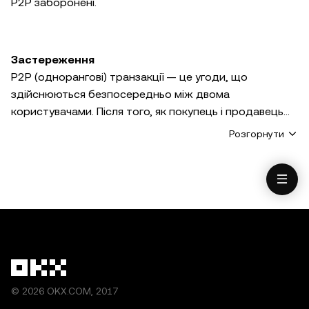
P2P заборонені.
Застереження
P2P (однорангові) транзакції — це угоди, що
здійснюються безпосередньо між двома
користувачами. Після того, як покупець і продавець
були зіставлені на нашій платформі OKX.COM
Розгорнути
(«Платформа»), сторони перевіряють свої особи
шляхом перехресної перевірки імені відправника
коштів і імені власника рахунку. Продавець повинен
підтвердити, що імена збігаються, перш ніж
переказати токени на платформі P2P OKX. OKX не
виконує цю перевірку від імені сторін P2P-транзакції.
Ви використовуєте послуги P2P-торгівлі OKX і всю
інформацію, матеріали та інший контент (включаючи
© 2026 OKX.COM, 2017
контент третіх осіб), включений в послуги P2P-