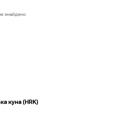
 не знайдено
ка куна (HRK)