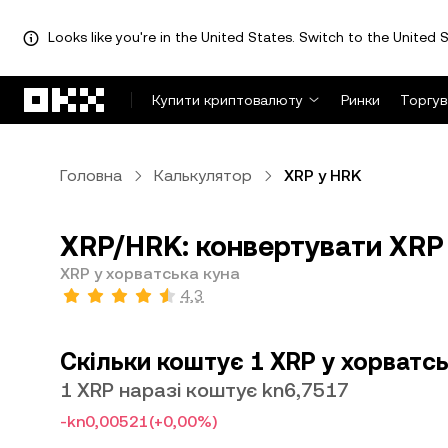
Looks like you're in the United States. Switch to the United S
Перейти до основного вмісту
Купити криптовалюту
Ринки
Торгув
Головна
Калькулятор
XRP у HRK
XRP/HRK: конвертувати XRP 
XRP у хорватська куна
4,3
Скільки коштує 1 XRP у хорватсь
1 XRP наразі коштує kn6,7517
-kn0,00521
(+0,00%)