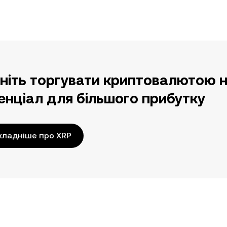
ніть торгувати криптовалютою н
енціал для більшого прибутку
кладніше про XRP