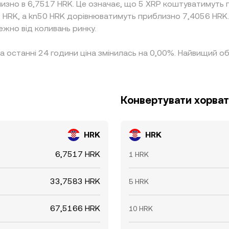
лизно в 6,7517 HRK. Це означає, що 5 XRP коштуватимуть
1 HRK, а kn50 HRK дорівнюватимуть приблизно 7,4056 HRK.
ежно від коливань ринку.
За останні 24 години ціна змінилась на 0,00%. Найвищий о
Конвертувати хорват
HRK
HRK
6,7517 HRK
1 HRK
33,7583 HRK
5 HRK
67,5166 HRK
10 HRK