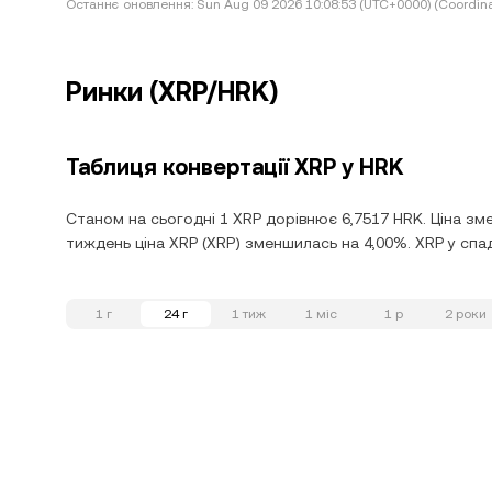
Останнє оновлення:
Sun Aug 09 2026 10:08:53 (UTC+0000) (Coordina
Ринки (XRP/HRK)
Таблиця конвертації XRP у HRK
Станом на сьогодні 1 XRP дорівнює 6,7517 HRK. Ціна зм
тиждень ціна XRP (XRP) зменшилась на 4,00%. XRP у спад
1 г
24 г
1 тиж
1 міс
1 р
2 роки