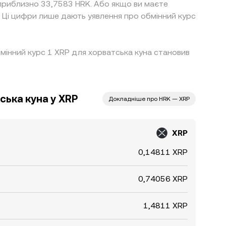
 приблизно 33,7583 HRK. Або якщо ви маєте
 Ці цифри лише дають уявлення про обмінний курс
бмінний курс 1 XRP для хорватська куна становив
ська куна у XRP
Докладніше про HRK — XRP
XRP
0,14811 XRP
0,74056 XRP
1,4811 XRP