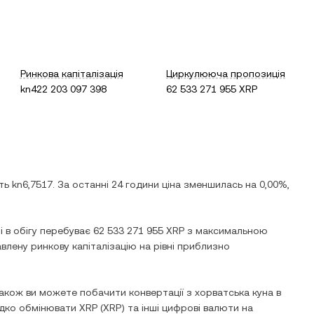
Ринкова капіталізація
Циркулююча пропозиція
kn422 203 097 398
62 533 271 955 XRP
ить
kn6,7517
. За останні 24 години ціна
зменшилась
на
0,00%
,
зі в обігу перебуває
62 533 271 955 XRP
з максимальною
влену ринкову капіталізацію на рівні приблизно
акож ви можете побачити конвертації з
хорватська куна
в
видко обмінювати
XRP
(
XRP
) та інші цифрові валюти на