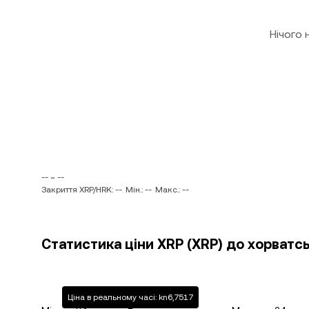
Нічого
-- ~ --
Закриття XRP/HRK: --
Мін.: --
Макс.: --
Статистика ціни XRP (XRP) до хорватсь
Ціна в реальному часі: kn6,7517