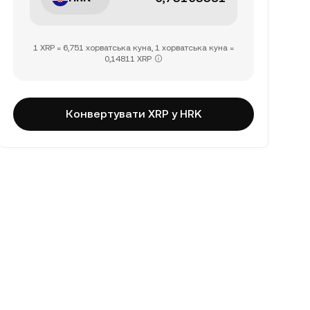
1 XRP = 6,751 хорватська куна, 1 хорватська куна =
0,14811 XRP
Конвертувати XRP у HRK