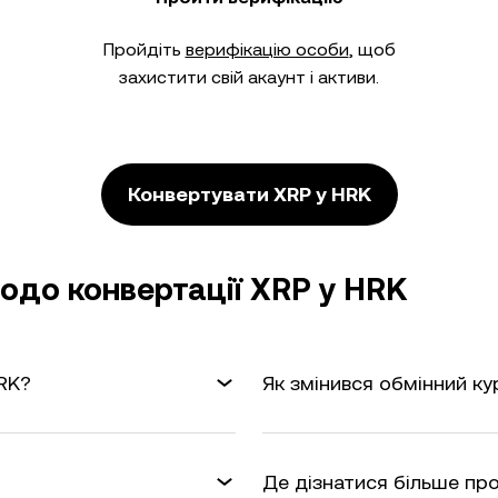
Пройдіть
верифікацію особи
, щоб
захистити свій акаунт і активи.
Конвертувати XRP у HRK
одо конвертації XRP у HRK
HRK?
Як змінився обмінний ку
Де дізнатися більше про