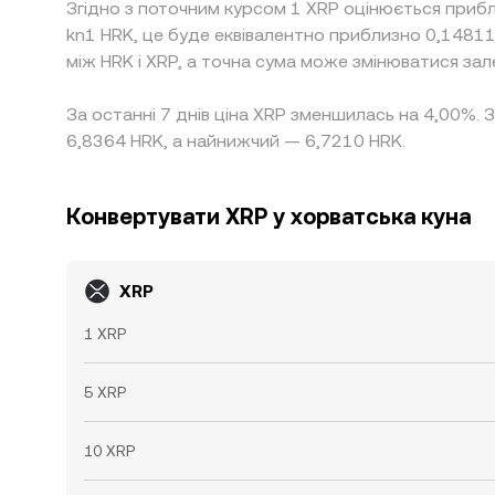
Згідно з поточним курсом 1 XRP оцінюється приб
kn1 HRK, це буде еквівалентно приблизно 0,1481
між HRK і XRP, а точна сума може змінюватися зал
За останні 7 днів ціна XRP зменшилась на 4,00%. 
6,8364 HRK, а найнижчий — 6,7210 HRK.
Конвертувати XRP у хорватська куна
XRP
1 XRP
5 XRP
10 XRP