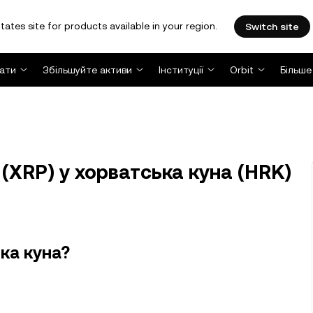
tates site for products available in your region.
Switch site
ати
Збільшуйте активи
Інституції
Orbit
Більше
(XRP) у хорватська куна (HRK)
ка куна?