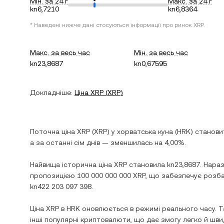
Мін. за 24 г
Макс. за 24 г
kn6,7210
kn6,8364
* Наведені нижче дані стосуються інформації про ринок
XRP
.
Макс. за весь час
Мін. за весь час
kn23,8687
kn0,67595
Докладніше:
Ціна
XRP
(
XRP
)
Поточна ціна
XRP
(
XRP
) у
хорватська куна
(
HRK
) станов
а за останні сім днів —
зменшилась
на
4,00%
.
Найвища історична ціна
XRP
становила
kn23,8687
. Нара
пропозицією
100 000 000 000 XRP
, що забезпечує розба
kn422 203 097 398
.
Ціна
XRP
в
HRK
оновлюється в режимі реального часу. Т
інші популярні криптовалюти, що дає змогу легко й ш