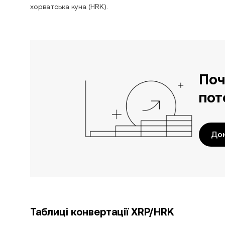
хорватська куна
(
HRK
).
Поч
пот
До
Таблиці конвертації XRP/HRK