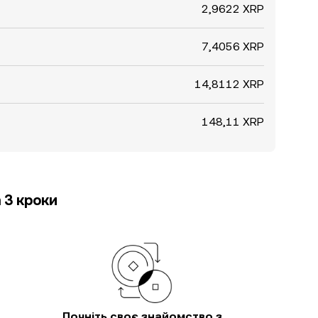
2,9622 XRP
7,4056 XRP
14,8112 XRP
148,11 XRP
 3 кроки
Почніть своє знайомство з