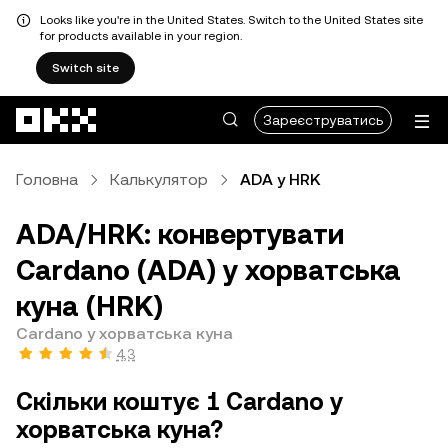
Looks like you're in the United States. Switch to the United States site
for products available in your region.
Switch site
Перейти до основного вмісту
Зареєструватись
Головна
Калькулятор
ADA у HRK
ADA/HRK: конвертувати
Cardano (ADA) у хорватська
куна (HRK)
Cardano у хорватська куна
4,3
Скільки коштує 1 Cardano у
хорватська куна?