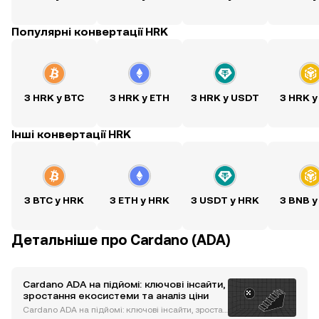
Популярні конвертації HRK
З HRK у BTC
З HRK у ETH
З HRK у USDT
З HRK у
Інші конвертації HRK
З BTC у HRK
З ETH у HRK
З USDT у HRK
З BNB у
Детальніше про Cardano (ADA)
Cardano ADA на підйомі: ключові інсайти,
зростання екосистеми та аналіз ціни
Cardano ADA на підйомі: ключові інсайти, зростан