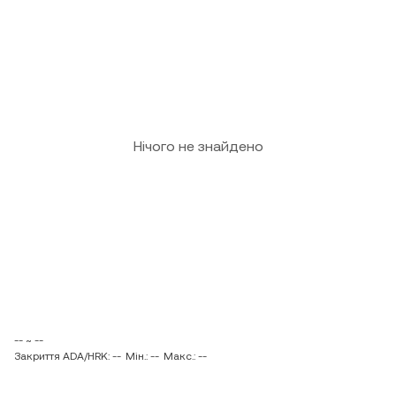
Нічого не знайдено
-- ~ --
Закриття ADA/HRK: --
Мін.: --
Макс.: --