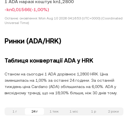
1 ADA наразі коштує kn1,2800
-kn0,01566
(-1,00%)
Останнє оновлення:
Mon Aug 10 2026 04:16:53 (UTC+0000) (Coordinated
Universal Time)
Ринки (ADA/HRK)
Таблиця конвертації ADA у HRK
Станом на сьогодні 1 ADA дорівнює 1,2800 HRK. Ціна
зменшилась на 1,00% за останні 24 години. За останній
тиждень ціна Cardano (ADA) збільшилась на 6,00%. ADA у
висхідному тренді, що на 18,00% більше, ніж 30 днів тому.
1 г
24 г
1 тиж
1 міс
1 р
2 роки