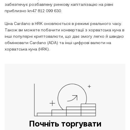
забезпечує розбавлену ринкову капіталізацію на рівні
приблизно
kn47 812 099 630
.
Ціна
Cardano
в
HRK
оновлюється в режимі реального часу.
Також ви можете побачити конвертації з
хорватська куна
в
інші популярні криптовалюти, що дає змогу легко й швидко
обмінювати
Cardano
(
ADA
) та інші цифрові валюти на
хорватська куна
(
HRK
).
Почніть торгувати