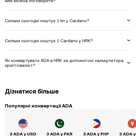
ким можна поговорити?
Скільки сьогодні коштує 1 kn у Cardano?
Скільки сьогодні коштує 1 Cardano у HRK?
Як конвертувати ADA в HRK за допомогою калькулятора
криптовалют?
Дізнатися більше
Популярні конвертації ADA
З ADA у USD
З ADA у PKR
З ADA у PHP
З ADA у