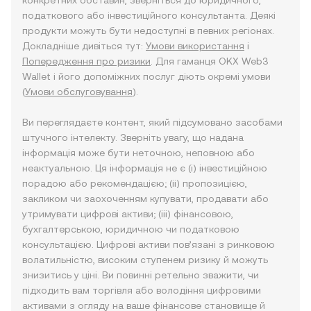
конкретних обставин, зверніться до юридичного,
податкового або інвестиційного консультанта. Деякі
продукти можуть бути недоступні в певних регіонах.
Докладніше дивіться тут:
Умови використання
і
Попередження про ризики
. Для гаманця OKX Web3
Wallet і його допоміжних послуг діють окремі умови
(
Умови обслуговування
).
Ви переглядаєте контент, який підсумовано засобами
штучного інтелекту. Зверніть увагу, що надана
інформація може бути неточною, неповною або
неактуальною. Ця інформація не є (i) інвестиційною
порадою або рекомендацією; (ii) пропозицією,
закликом чи заохоченням купувати, продавати або
утримувати цифрові активи; (iii) фінансовою,
бухгалтерською, юридичною чи податковою
консультацією. Цифрові активи пов’язані з ринковою
волатильністю, високим ступенем ризику й можуть
знизитись у ціні. Ви повинні ретельно зважити, чи
підходить вам торгівля або володіння цифровими
активами з огляду на ваше фінансове становище й