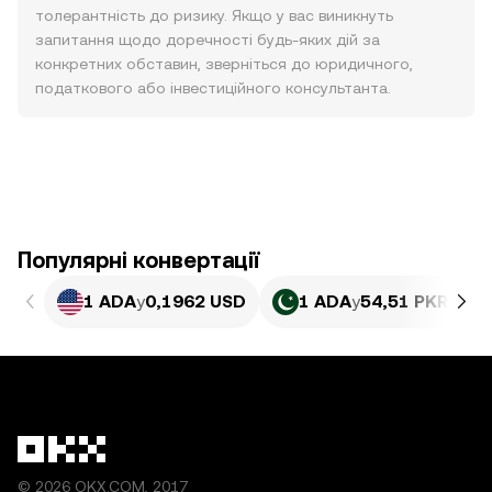
толерантність до ризику. Якщо у вас виникнуть
запитання щодо доречності будь-яких дій за
конкретних обставин, зверніться до юридичного,
податкового або інвестиційного консультанта.
Популярні конвертації
1 ADA
у
0,1962 USD
1 ADA
у
54,51 PKR
© 2026 OKX.COM, 2017