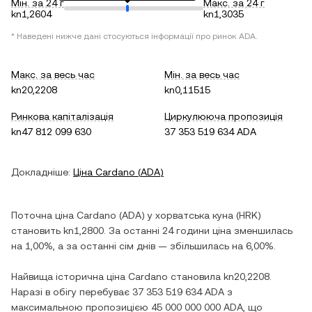
Мін. за 24 г
Макс. за 24 г
kn1,2604
kn1,3035
* Наведені нижче дані стосуються інформації про ринок
ADA
.
Макс. за весь час
Мін. за весь час
kn20,2208
kn0,11515
Ринкова капіталізація
Циркулююча пропозиція
kn47 812 099 630
37 353 519 634 ADA
Докладніше:
Ціна
Cardano
(
ADA
)
Поточна ціна
Cardano
(
ADA
) у
хорватська куна
(
HRK
)
становить
kn1,2800
. За останні 24 години ціна
зменшилась
на
1,00%
, а за останні сім днів —
збільшилась
на
6,00%
.
Найвища історична ціна
Cardano
становила
kn20,2208
.
Наразі в обігу перебуває
37 353 519 634 ADA
з
максимальною пропозицією
45 000 000 000 ADA
, що