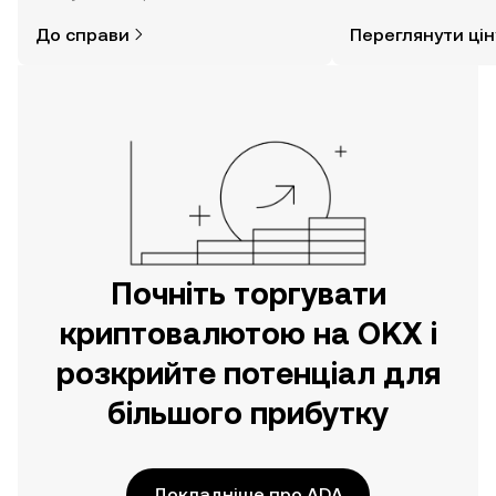
думаєте. Розпочніть свою подорож
До справи
Переглянути цін
за допомогою застосунку OKX для
мобільних пристроїв або
безпосередньо на цьому вебсайті.
Почніть торгувати
криптовалютою на OKX і
розкрийте потенціал для
більшого прибутку
Докладніше про ADA