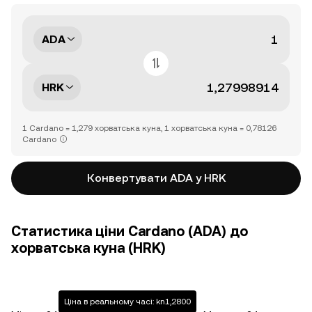
ADA
HRK
1 Cardano = 1,279 хорватська куна, 1 хорватська куна = 0,78126
Cardano
Конвертувати ADA у HRK
Статистика ціни Cardano (ADA) до
хорватська куна (HRK)
Ціна в реальному часі: kn1,2800