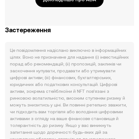
Застереження
Це повідомлення надіслано виключно в інформаційних
цілях. Воно не призначене для надання (i) інвестиційних
порад або рекомендацій; (ii) пропозицій, закликів чи
заохочення купувати, продавати або утримувати
цифрові активи; (iii) фінансових, бухгалтерських,
юридичних або податкових консультацій. Цифрові
активи, зокрема стейблкоїни й NFT пов’язані з
ринковою волатильністю, високим ступенем ризику й
можуть знизитись у ціні. Ви повинні ретельно зважити,
чи підходить вам торгівля або володіння цифровими
активами з огляду на ваше фінансове становище й
толерантність до ризику. Якщо у вас виникнуть
запитання щодо доречності будь-яких дій за