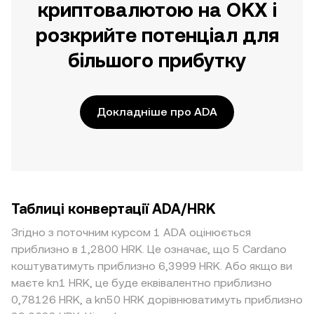
криптовалютою на OKX і
розкрийте потенціал для
більшого прибутку
Докладніше про ADA
Таблиці конвертації ADA/HRK
Згідно з поточним курсом 1 ADA оцінюється
приблизно в 1,2800 HRK. Це означає, що 5 Cardano
коштуватимуть приблизно 6,3999 HRK. Або якщо ви
маєте kn1 HRK, це буде еквівалентно приблизно
0,78126 HRK, а kn50 HRK дорівнюватимуть приблизно