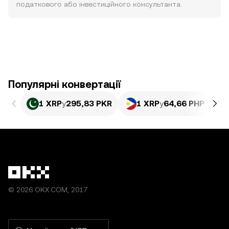
податкового або інвестиційного консультанта.
Популярні конвертації
1 XRP
у
295,83 PKR
1 XRP
у
64,66 PHP
© 2026 OKX.COM, 2017