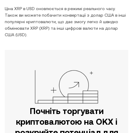
Ціна
XRP
в
USD
оновлюється в режимі реального часу.
Також ви можете побачити конвертації з
долар США
в інші
популярні криптовалюти, що дає змогу легко й швидко
обмінювати
XRP
(
XRP
) та інші цифрові валюти на
долар
США
(
USD
).
Почніть торгувати
криптовалютою на OKX і
розкрийте потенціал для