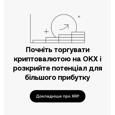
безпосередньо на цьому вебсайті.
Почніть торгувати
криптовалютою на OKX і
розкрийте потенціал для
більшого прибутку
Докладніше про XRP