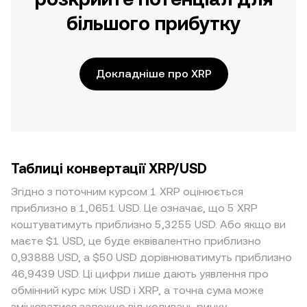
більшого прибутку
Докладніше про XRP
Таблиці конвертації XRP/USD
Згідно з поточним курсом 1 XRP оцінюється
приблизно в 1,0651 USD. Це означає, що 5 XRP
коштуватимуть приблизно 5,3255 USD. Або якщо ви
маєте $1 USD, це буде еквівалентно приблизно
0,93888 USD, а $50 USD дорівнюватимуть приблизно
46,9439 USD. Ці цифри лише дають уявлення про
обмінний курс між USD і XRP, а точна сума може
змінюватися залежно від коливань ринку.