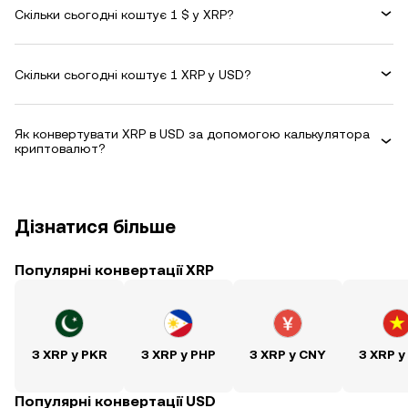
Скільки сьогодні коштує 1 $ у XRP?
Скільки сьогодні коштує 1 XRP у USD?
Як конвертувати XRP в USD за допомогою калькулятора
криптовалют?
Дізнатися більше
Популярні конвертації XRP
З XRP у PKR
З XRP у PHP
З XRP у CNY
З XRP у
Популярні конвертації USD