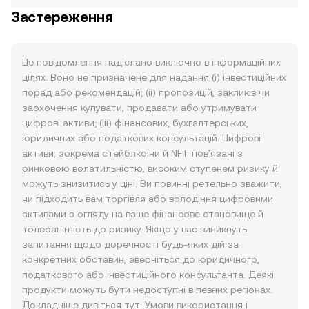
Застереження
Це повідомлення надіслано виключно в інформаційних
цілях. Воно не призначене для надання (i) інвестиційних
порад або рекомендацій; (ii) пропозицій, закликів чи
заохочення купувати, продавати або утримувати
цифрові активи; (iii) фінансових, бухгалтерських,
юридичних або податкових консультацій. Цифрові
активи, зокрема стейблкоїни й NFT пов’язані з
ринковою волатильністю, високим ступенем ризику й
можуть знизитись у ціні. Ви повинні ретельно зважити,
чи підходить вам торгівля або володіння цифровими
активами з огляду на ваше фінансове становище й
толерантність до ризику. Якщо у вас виникнуть
запитання щодо доречності будь-яких дій за
конкретних обставин, зверніться до юридичного,
податкового або інвестиційного консультанта. Деякі
продукти можуть бути недоступні в певних регіонах.
Докладніше дивіться тут:
Умови використання
і