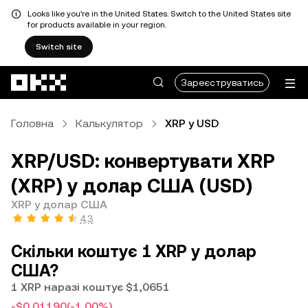
Looks like you're in the United States. Switch to the United States site
for products available in your region.
Switch site
Перейти до основного вмісту
Зареєструватись
Головна
Калькулятор
XRP у USD
XRP/USD: конвертувати XRP
(XRP) у долар США (USD)
XRP у долар США
4,3
Скільки коштує 1 XRP у долар
США?
1 XRP наразі коштує $1,0651
-$0,01190
(-1,00%)