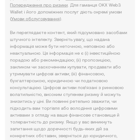
Попередження про ризики
. Для гаманця OKX Web3
Wallet і його допоміжних послуг діють окремі умови
(
Умови обслуговування
).
Ви переглядаєте контент, який підсумовано засобами
штучного інтелекту. Зверніть увагу, що надана
інформація може бути неточною, неповною або
неактуальною. Ця інформація не є (i) інвестиційною
порадою або рекомендацією; (ii) пропозицією,
закликом чи заохоченням купувати, продавати або
утримувати цифрові активи; (iii) фінансовою,
бухгалтерською, юридичною чи податковою
консультацією. Цифрові активи пов’язані з ринковою
волатильністю, високим ступенем ризику й можуть
знизитись у ціні. Ви повинні ретельно зважити, чи
підходить вам торгівля або володіння цифровими
активами з огляду на ваше фінансове становище й
толерантність до ризику. Якщо у вас виникнуть
запитання щодо доречності будь-яких дій за
конкретних обставин, зверніться до юридичного,