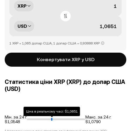
XRP
USD
1 XRP = 1,065 долар США, 1 долар США = 0,93888 XRP
Конвертувати XRP у USD
Статистика ціни XRP (XRP) до долар США
(USD)
Ціна в реальному часі: $1,0651
Мін. за 24 г
Макс. за 24 г
$1,0548
$1,0790