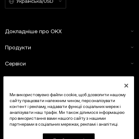
Українська/USD
Докладніше про OKX
Продукти
Сервіси
Підтримка
Купити криптовалюту
Ми використовуємо файли cookie, щоб дозволити нашому
сайту працювати належним чином, персоналізувати
контент і рекламу, надавати функції соціальних мереж і
Калькулятор криптовалюти
аналізувати наш трафік. Ми також ділимося інформацією
про використання вами нашого сайту з нашими
партнерами в соціальних мережах, рекламі і аналітиці.
Торгувати