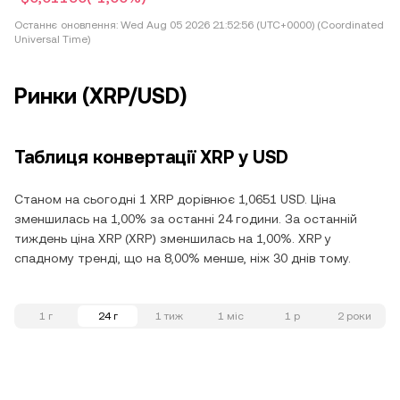
Останнє оновлення:
Wed Aug 05 2026 21:52:56 (UTC+0000) (Coordinated
Universal Time)
Ринки (XRP/USD)
Таблиця конвертації XRP у USD
Станом на сьогодні 1 XRP дорівнює 1,0651 USD. Ціна
зменшилась на 1,00% за останні 24 години. За останній
тиждень ціна XRP (XRP) зменшилась на 1,00%. XRP у
спадному тренді, що на 8,00% менше, ніж 30 днів тому.
1 г
24 г
1 тиж
1 міс
1 р
2 роки