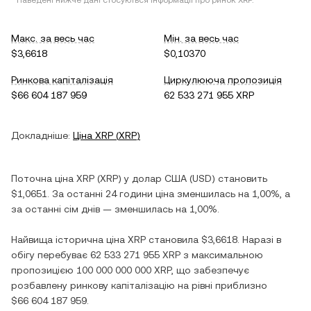
* Наведені нижче дані стосуються інформації про ринок
XRP
.
Макс. за весь час
Мін. за весь час
$3,6618
$0,10370
Ринкова капіталізація
Циркулююча пропозиція
$66 604 187 959
62 533 271 955 XRP
Докладніше:
Ціна
XRP
(
XRP
)
Поточна ціна
XRP
(
XRP
) у
долар США
(
USD
) становить
$1,0651
. За останні 24 години ціна
зменшилась
на
1,00%
, а
за останні сім днів —
зменшилась
на
1,00%
.
Найвища історична ціна
XRP
становила
$3,6618
. Наразі в
обігу перебуває
62 533 271 955 XRP
з максимальною
пропозицією
100 000 000 000 XRP
, що забезпечує
розбавлену ринкову капіталізацію на рівні приблизно
$66 604 187 959
.