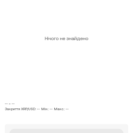
Нічого не знайдено
-- ~ --
Закриття XRP/USD: --
Мін.: --
Макс.: --