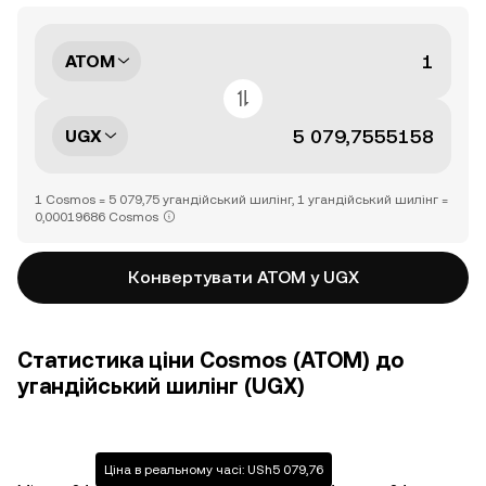
ATOM
UGX
1 Cosmos = 5 079,75 угандійський шилінг, 1 угандійський шилінг =
0,00019686 Cosmos
Конвертувати ATOM у UGX
Статистика ціни Cosmos (ATOM) до
угандійський шилінг (UGX)
Ціна в реальному часі: USh5 079,76