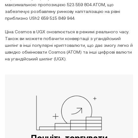
максимальною пропозицією
523 559 804 ATOM
, що
забезпечує розбавлену ринкову капіталізацію на рівні
приблизно
USh2 659 515 849 944
.
Ціна
Cosmos
в
UGX
оновлюється в режимі реального часу.
Також ви можете побачити конвертації з
угандійський
шилінг
в інші популярні криптовалюти, що дає змогу легко й
швидко обмінювати
Cosmos
(
ATOM
) та інші цифрові валюти
на
угандійський шилінг
(
UGX
).