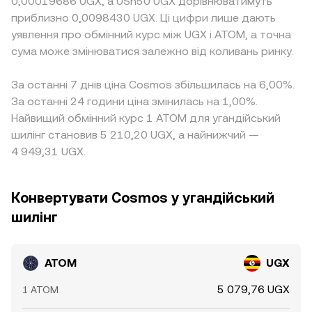
0,00019686 UGX, а USh50 UGX дорівнюватимуть
приблизно 0,0098430 UGX. Ці цифри лише дають
уявлення про обмінний курс між UGX і ATOM, а точна
сума може змінюватися залежно від коливань ринку.
За останні 7 днів ціна Cosmos збільшилась на 6,00%.
За останні 24 години ціна змінилась на 1,00%.
Найвищий обмінний курс 1 ATOM для угандійський
шилінг становив 5 210,20 UGX, а найнижчий —
4 949,31 UGX.
Конвертувати Cosmos у угандійський
шилінг
ATOM
UGX
5 079,76 UGX
1 ATOM