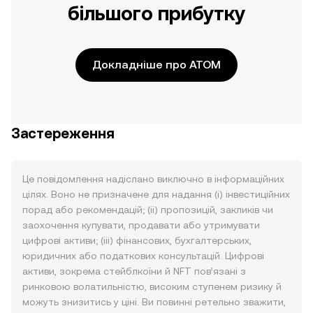
більшого прибутку
Докладніше про ATOM
Застереження
Це повідомлення надіслано виключно в інформаційних
цілях. Воно не призначене для надання (i) інвестиційних
порад або рекомендацій; (ii) пропозицій, закликів чи
заохочення купувати, продавати або утримувати
цифрові активи; (iii) фінансових, бухгалтерських,
юридичних або податкових консультацій. Цифрові
активи, зокрема стейблкоїни й NFT пов’язані з
ринковою волатильністю, високим ступенем ризику й
можуть знизитись у ціні. Ви повинні ретельно зважити,