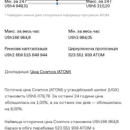
Мін. за 24 г
Макс. за 24 г
USh4 949,31
USh5 210,20
* Наведені нижче дані стосуються інформації про ринок
ATOM
.
Макс. за весь час
Мін. за весь час
USh166 964,8
USh3 984,05
Ринкова капіталізація
Циркулююча пропозиція
USh2 659 515 849 944
523 551 939 ATOM
Докладніше:
Ціна
Cosmos
(
ATOM
)
Поточна ціна
Cosmos
(
ATOM
) у
угандійський шилінг
(
UGX
)
становить
USh5 079,76
. За останні 24 години ціна
збільшилась
на
1,00%
, а за останні сім днів —
збільшилась
на
6,00%
.
Найвища історична ціна
Cosmos
становила
USh166 964,8
.
Наразі в обігу перебуває
523 551 939 ATOM
з