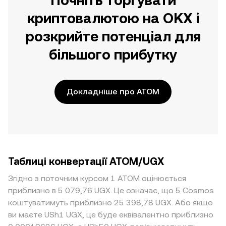
Почніть торгувати
криптовалютою на OKX і
розкрийте потенціал для
більшого прибутку
Докладніше про ATOM
Таблиці конвертації ATOM/UGX
Згідно з поточним курсом 1 ATOM оцінюється
приблизно в 5 079,76 UGX. Це означає, що 5 Cosmos
коштуватимуть приблизно 25 398,78 UGX. Або якщо
ви маєте USh1 UGX, це буде еквівалентно приблизно