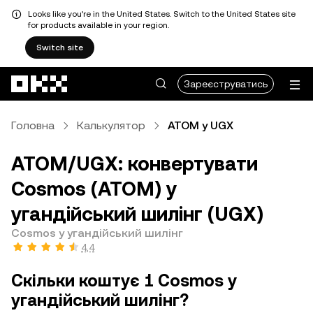
Looks like you're in the United States. Switch to the United States site
for products available in your region.
Switch site
Перейти до основного вмісту
Зареєструватись
Головна
Калькулятор
ATOM у UGX
ATOM/UGX: конвертувати
Cosmos (ATOM) у
угандійський шилінг (UGX)
Cosmos у угандійський шилінг
4,4
Скільки коштує 1 Cosmos у
угандійський шилінг?