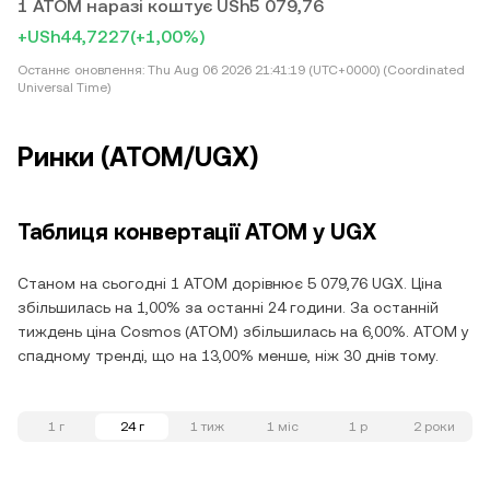
1 ATOM наразі коштує USh5 079,76
+USh44,7227
(+1,00%)
Останнє оновлення:
Thu Aug 06 2026 21:41:19 (UTC+0000) (Coordinated
Universal Time)
Ринки (ATOM/UGX)
Таблиця конвертації ATOM у UGX
Станом на сьогодні 1 ATOM дорівнює 5 079,76 UGX. Ціна
збільшилась на 1,00% за останні 24 години. За останній
тиждень ціна Cosmos (ATOM) збільшилась на 6,00%. ATOM у
спадному тренді, що на 13,00% менше, ніж 30 днів тому.
1 г
24 г
1 тиж
1 міс
1 р
2 роки