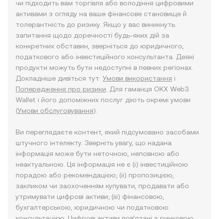
чи підходить вам торгівля або володіння цифровими
активами з огляду на ваше фінансове становище й
толерантність до ризику. Якщо у вас виникнуть
запитання щодо доречності будь-яких дій за
конкретних обставин, зверніться до юридичного,
податкового або інвестиційного консультанта. Деякі
продукти можуть бути недоступні в певних регіонах.
Докладніше дивіться тут:
Умови використання
і
Попередження про ризики
. Для гаманця OKX Web3
Wallet і його допоміжних послуг діють окремі умови
(
Умови обслуговування
).
Ви переглядаєте контент, який підсумовано засобами
штучного інтелекту. Зверніть увагу, що надана
інформація може бути неточною, неповною або
неактуальною. Ця інформація не є (i) інвестиційною
порадою або рекомендацією; (ii) пропозицією,
закликом чи заохоченням купувати, продавати або
утримувати цифрові активи; (iii) фінансовою,
бухгалтерською, юридичною чи податковою
консультацією. Цифрові активи пов’язані з ринковою