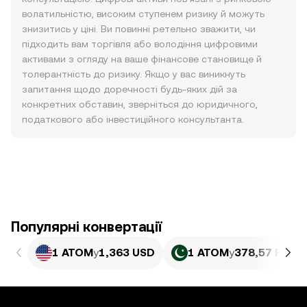
волатильністю, високим ступенем ризику й можуть
знизитись у ціні. Ви повинні ретельно зважити, чи
підходить вам торгівля або володіння цифровими
активами з огляду на ваше фінансове становище й
толерантність до ризику. Якщо у вас виникнуть
запитання щодо доречності будь-яких дій за
конкретних обставин, зверніться до юридичного,
податкового або інвестиційного консультанта.
Популярні конвертації
1 ATOM
у
1,363 USD
1 ATOM
у
378,57 PKR