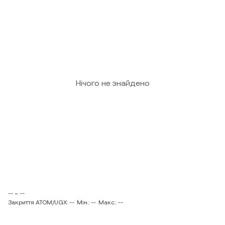
Нічого не знайдено
-- ~ --
Закриття ATOM/UGX: --
Мін.: --
Макс.: --