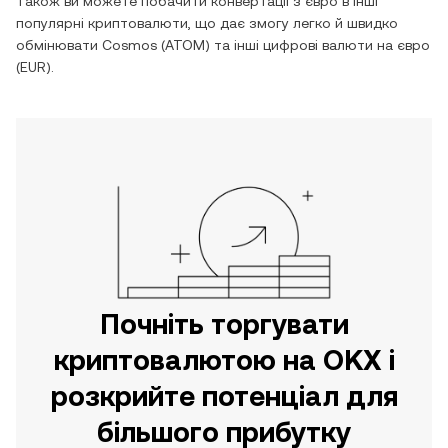
Також ви можете побачити конвертації з
євро
в інші
популярні криптовалюти, що дає змогу легко й швидко
обмінювати
Cosmos
(
ATOM
) та інші цифрові валюти на
євро
(
EUR
).
Почніть торгувати
криптовалютою на OKX і
розкрийте потенціал для
більшого прибутку