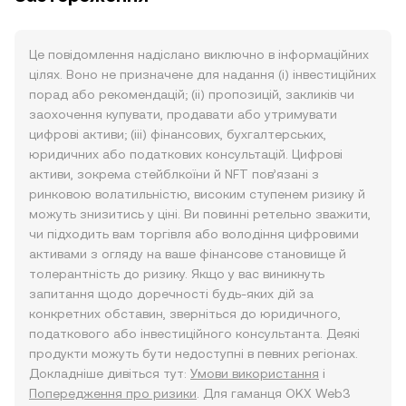
Це повідомлення надіслано виключно в інформаційних
цілях. Воно не призначене для надання (i) інвестиційних
порад або рекомендацій; (ii) пропозицій, закликів чи
заохочення купувати, продавати або утримувати
цифрові активи; (iii) фінансових, бухгалтерських,
юридичних або податкових консультацій. Цифрові
активи, зокрема стейблкоїни й NFT пов’язані з
ринковою волатильністю, високим ступенем ризику й
можуть знизитись у ціні. Ви повинні ретельно зважити,
чи підходить вам торгівля або володіння цифровими
активами з огляду на ваше фінансове становище й
толерантність до ризику. Якщо у вас виникнуть
запитання щодо доречності будь-яких дій за
конкретних обставин, зверніться до юридичного,
податкового або інвестиційного консультанта. Деякі
продукти можуть бути недоступні в певних регіонах.
Докладніше дивіться тут:
Умови використання
і
Попередження про ризики
. Для гаманця OKX Web3