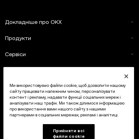
Докладніше про OKX
Продукти
Сервіси
Підтримка
Купити криптовалюту
Ми використовуємо файли cookie, щоб дозволити нашому
сайту працювати належним чином, персоналізувати
контент і рекламу, надавати функції соціальних мереж і
Калькулятор криптовалюти
аналізувати наш трафік. Ми також ділимося інформацією
про використання вами нашого сайту з нашими
партнерами в соціальних мережах, рекламі і аналітиці.
Торгувати
Прийняти всі
файли сookie