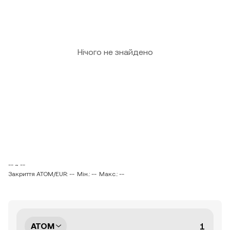
Нічого не знайдено
-- ~ --
Закриття ATOM/EUR: --
Мін.: --
Макс.: --
ATOM