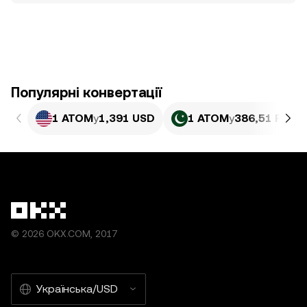
Популярні конвертації
1 ATOM
у
1,391 USD
1 ATOM
у
386,51 PKR
© 2026 OKX.COM, 2017
Українська/USD