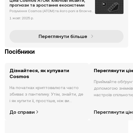
Ціна Cosmos ATOM: ключові інсайти,
омунікацію та взаємодію між незалежними блок
прогнози та зростання екосистеми
чейнами. Завдяки рево
Розуміння Cosmos (ATOM) та його ролі в блокчей
н-інтероперабельності Cosmos (ATOM) — це блок
1 жовт. 2025 р.
чейн-платформа, створена для вирішення однієї
з найважливіших проблем криптовалютної індуст
рії: інтероперабел
Переглянути більше
Посібники
Дізнайтеся, як купувати
Переглянути ці
Cosmos
Приймайте обґрунт
На початках криптовалюта часто
допомогою знімків 
збиває з пантелику. Утім, знайти, де
настроїв спільноти
і як купити її, простіше, ніж ви
режимі реального 
думаєте. Розпочніть свою подорож
До справи
Переглянути цін
за допомогою застосунку OKX для
мобільних пристроїв або
безпосередньо на цьому вебсайті.