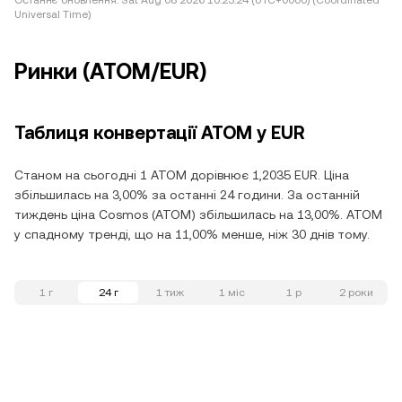
Останнє оновлення:
Sat Aug 08 2026 10:23:24 (UTC+0000) (Coordinated
Universal Time)
Ринки (ATOM/EUR)
Таблиця конвертації ATOM у EUR
Станом на сьогодні 1 ATOM дорівнює 1,2035 EUR. Ціна
збільшилась на 3,00% за останні 24 години. За останній
тиждень ціна Cosmos (ATOM) збільшилась на 13,00%. ATOM
у спадному тренді, що на 11,00% менше, ніж 30 днів тому.
1 г
24 г
1 тиж
1 міс
1 р
2 роки