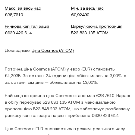
Макс. за весь час
Мін. за весь час
€38,7610
€0,92490
Ринкова капіталізація
Циркулююча пропозиція
€630 429 614
523 833 135 ATOM
Докладніше:
Ціна
Cosmos
(
ATOM
)
Поточна ціна
Cosmos
(
ATOM
) у
євро
(
EUR
) становить
€1,2035
. За останні 24 години ціна
збільшилась
на
3,00%
, а
за останні сім днів —
збільшилась
на
13,00%
.
Найвища історична ціна
Cosmos
становила
€38,7610
. Наразі
в обігу перебуває
523 833 135 ATOM
з максимальною
пропозицією
523 848 202 ATOM
, що забезпечує розбавлену
ринкову капіталізацію на рівні приблизно
€630 429 614
.
Ціна
Cosmos
в
EUR
оновлюється в режимі реального часу.