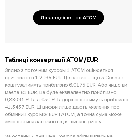
Докладніше про ATOM
Таблиці конвертації ATOM/EUR
Згідно з поточним курсом 1 ATOM оцінюється
приблизно в 1,2035 EUR. Це означає, що 5 Cosmos
коштуватимуть приблизно 6,0175 EUR. Або якщо ви
маєте €1 EUR, це буде еквівалентно приблизно
0,83091 EUR, а €50 EUR дорівнюватимуть приблизно
41,5457 EUR. Ці цифри лише дають уявлення про
обмінний курс між EUR і ATOM, а точна сума може
змінюватися залежно від коливань ринку.
За останні 7 днів ціна Cosmos збільшилась на