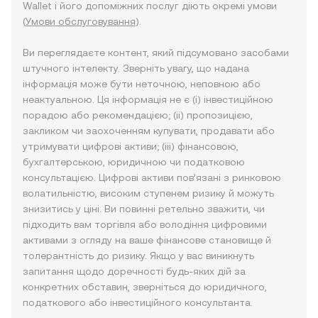
Wallet і його допоміжних послуг діють окремі умови
(
Умови обслуговування
).
Ви переглядаєте контент, який підсумовано засобами
штучного інтелекту. Зверніть увагу, що надана
інформація може бути неточною, неповною або
неактуальною. Ця інформація не є (i) інвестиційною
порадою або рекомендацією; (ii) пропозицією,
закликом чи заохоченням купувати, продавати або
утримувати цифрові активи; (iii) фінансовою,
бухгалтерською, юридичною чи податковою
консультацією. Цифрові активи пов’язані з ринковою
волатильністю, високим ступенем ризику й можуть
знизитись у ціні. Ви повинні ретельно зважити, чи
підходить вам торгівля або володіння цифровими
активами з огляду на ваше фінансове становище й
толерантність до ризику. Якщо у вас виникнуть
запитання щодо доречності будь-яких дій за
конкретних обставин, зверніться до юридичного,
податкового або інвестиційного консультанта.