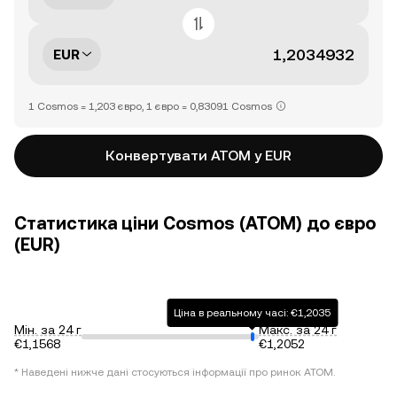
EUR
1 Cosmos = 1,203 євро, 1 євро = 0,83091 Cosmos
Конвертувати ATOM у EUR
Статистика ціни Cosmos (ATOM) до євро
(EUR)
Ціна в реальному часі: €1,2035
Мін. за 24 г
Макс. за 24 г
€1,1568
€1,2052
* Наведені нижче дані стосуються інформації про ринок
ATOM
.