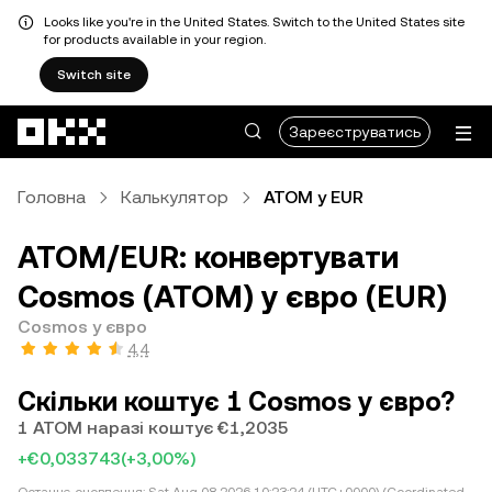
Looks like you're in the United States. Switch to the United States site
for products available in your region.
Switch site
Перейти до основного вмісту
Зареєструватись
Головна
Калькулятор
ATOM у EUR
ATOM/EUR: конвертувати
Cosmos (ATOM) у євро (EUR)
Cosmos у євро
4,4
Скільки коштує 1 Cosmos у євро?
1 ATOM наразі коштує €1,2035
+€0,033743
(+3,00%)