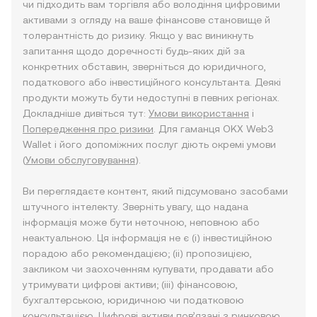
чи підходить вам торгівля або володіння цифровими
активами з огляду на ваше фінансове становище й
толерантність до ризику. Якщо у вас виникнуть
запитання щодо доречності будь-яких дій за
конкретних обставин, зверніться до юридичного,
податкового або інвестиційного консультанта. Деякі
продукти можуть бути недоступні в певних регіонах.
Докладніше дивіться тут:
Умови використання
і
Попередження про ризики
. Для гаманця OKX Web3
Wallet і його допоміжних послуг діють окремі умови
(
Умови обслуговування
).
Ви переглядаєте контент, який підсумовано засобами
штучного інтелекту. Зверніть увагу, що надана
інформація може бути неточною, неповною або
неактуальною. Ця інформація не є (i) інвестиційною
порадою або рекомендацією; (ii) пропозицією,
закликом чи заохоченням купувати, продавати або
утримувати цифрові активи; (iii) фінансовою,
бухгалтерською, юридичною чи податковою
консультацією. Цифрові активи пов’язані з ринковою