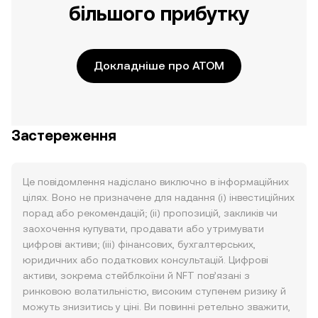
більшого прибутку
Докладніше про ATOM
Застереження
Це повідомлення надіслано виключно в інформаційних
цілях. Воно не призначене для надання (i) інвестиційних
порад або рекомендацій; (ii) пропозицій, закликів чи
заохочення купувати, продавати або утримувати
цифрові активи; (iii) фінансових, бухгалтерських,
юридичних або податкових консультацій. Цифрові
активи, зокрема стейблкоїни й NFT пов’язані з
ринковою волатильністю, високим ступенем ризику й
можуть знизитись у ціні. Ви повинні ретельно зважити,