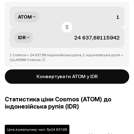
ATOM
IDR
1 Cosmos = 24 637,68 індонезійська рупія, 1 індонезійська рупія =
0,0₄40588 Cosmos
Конвертувати ATOM у IDR
Статистика ціни Cosmos (ATOM) до
індонезійська рупія (IDR)
Ціна в реальному часі: Rp24 637,68