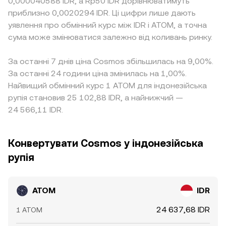
0,000040588 IDR, а Rp50 IDR дорівнюватимуть
приблизно 0,0020294 IDR. Ці цифри лише дають
уявлення про обмінний курс між IDR і ATOM, а точна
сума може змінюватися залежно від коливань ринку.
За останні 7 днів ціна Cosmos збільшилась на 9,00%.
За останні 24 години ціна змінилась на 1,00%.
Найвищий обмінний курс 1 ATOM для індонезійська
рупія становив 25 102,88 IDR, а найнижчий —
24 566,11 IDR.
Конвертувати Cosmos у індонезійська
рупія
ATOM
IDR
24 637,68 IDR
1 ATOM