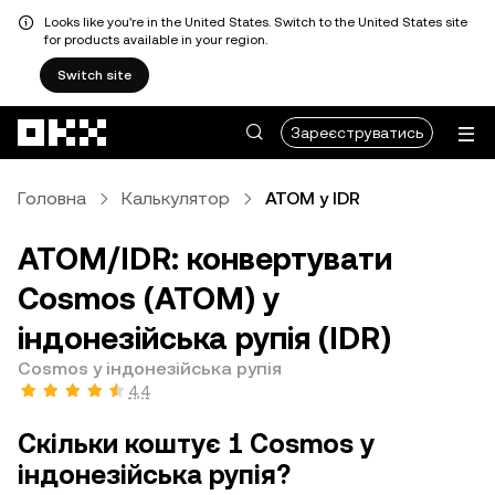
Looks like you're in the United States. Switch to the United States site
for products available in your region.
Switch site
Перейти до основного вмісту
Зареєструватись
Головна
Калькулятор
ATOM у IDR
ATOM/IDR: конвертувати
Cosmos (ATOM) у
індонезійська рупія (IDR)
Cosmos у індонезійська рупія
4,4
Скільки коштує 1 Cosmos у
індонезійська рупія?