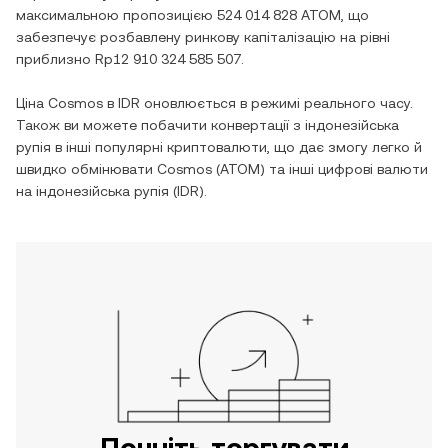
максимальною пропозицією
524 014 828 ATOM
, що
забезпечує розбавлену ринкову капіталізацію на рівні
приблизно
Rp12 910 324 585 507
.
Ціна
Cosmos
в
IDR
оновлюється в режимі реального часу.
Також ви можете побачити конвертації з
індонезійська
рупія
в інші популярні криптовалюти, що дає змогу легко й
швидко обмінювати
Cosmos
(
ATOM
) та інші цифрові валюти
на
індонезійська рупія
(
IDR
).