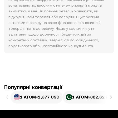
волатильністю, високим ступенем ризику й можуть
знизитись у ціні. Ви повинні ретельно зважити, чи
підходить вам торгівля або володіння цифровими
активами з огляду на ваше фінансове становище й
толерантність до ризику. Якщо у вас виникнуть
запитання щодо доречності будь-яких дій за
конкретних обставин, зверніться до юридичного,
податкового або інвестиційного консультанта.
Популярні конвертації
1 ATOM
у
1,377 USD
1 ATOM
у
382,62 PKR