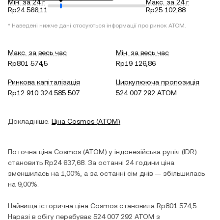
Мін. за 24 г
Макс. за 24 г
Rp24 566,11
Rp25 102,88
* Наведені нижче дані стосуються інформації про ринок
ATOM
.
Макс. за весь час
Мін. за весь час
Rp801 574,5
Rp19 126,86
Ринкова капіталізація
Циркулююча пропозиція
Rp12 910 324 585 507
524 007 292 ATOM
Докладніше:
Ціна
Cosmos
(
ATOM
)
Поточна ціна
Cosmos
(
ATOM
) у
індонезійська рупія
(
IDR
)
становить
Rp24 637,68
. За останні 24 години ціна
зменшилась
на
1,00%
, а за останні сім днів —
збільшилась
на
9,00%
.
Найвища історична ціна
Cosmos
становила
Rp801 574,5
.
Наразі в обігу перебуває
524 007 292 ATOM
з