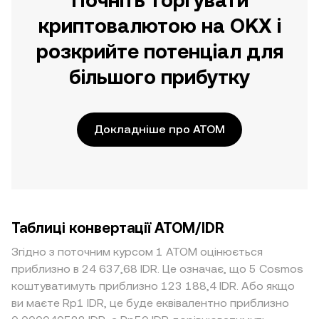
Почніть торгувати
криптовалютою на OKX і
розкрийте потенціал для
більшого прибутку
Докладніше про ATOM
Таблиці конвертації ATOM/IDR
Згідно з поточним курсом 1 ATOM оцінюється
приблизно в 24 637,68 IDR. Це означає, що 5 Cosmos
коштуватимуть приблизно 123 188,4 IDR. Або якщо
ви маєте Rp1 IDR, це буде еквівалентно приблизно