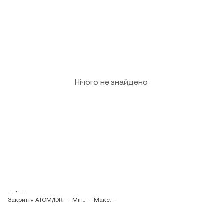
Нічого не знайдено
-- ~ --
Закриття ATOM/IDR: --
Мін.: --
Макс.: --