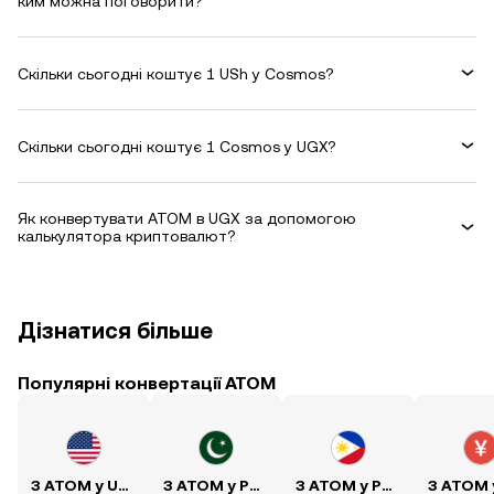
ким можна поговорити?
Скільки сьогодні коштує 1 USh у Cosmos?
Скільки сьогодні коштує 1 Cosmos у UGX?
Як конвертувати ATOM в UGX за допомогою
калькулятора криптовалют?
Дізнатися більше
Популярні конвертації ATOM
З ATOM у USD
З ATOM у PKR
З ATOM у PHP