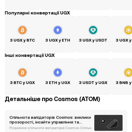
Популярні конвертації UGX
З UGX у BTC
З UGX у ETH
З UGX у USDT
З UGX у
Інші конвертації UGX
З BTC у UGX
З ETH у UGX
З USDT у UGX
З BNB у
Детальніше про Cosmos (ATOM)
Спільнота валідаторів Cosmos: виклики
прозорості, інсайти управління та
майбутні інновації
Розуміння спільноти валідаторів Cosmos Спільно