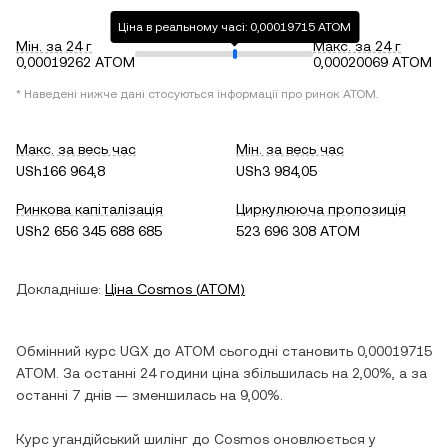
Ціна в реальному часі: 0,00019715 ATOM
Мін. за 24 г
Макс. за 24 г
0,00019262 ATOM
0,00020069 ATOM
* Наведені нижче дані стосуються інформації про ринок
ATOM
.
Макс. за весь час
Мін. за весь час
USh166 964,8
USh3 984,05
Ринкова капіталізація
Циркулююча пропозиція
USh2 656 345 688 685
523 696 308 ATOM
Докладніше:
Ціна
Cosmos
(
ATOM
)
Обмінний курс
UGX
до
ATOM
сьогодні становить
0,00019715
ATOM
. За останні 24 години ціна
збільшилась
на
2,00%
, а за
останні 7 днів —
зменшилась
на
9,00%
.
Курс
угандійський шилінг
до
Cosmos
оновлюється у