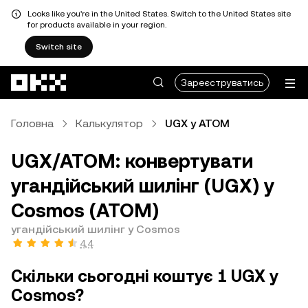
Looks like you're in the United States. Switch to the United States site
for products available in your region.
Switch site
Перейти до основного вмісту
Зареєструватись
Головна
Калькулятор
UGX у ATOM
UGX/ATOM: конвертувати
угандійський шилінг (UGX) у
Cosmos (ATOM)
угандійський шилінг у Cosmos
4,4
Скільки сьогодні коштує 1 UGX у
Cosmos?