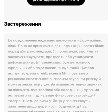
Застереження
Це повідомлення надіслано виключно в інформаційних
цілях. Воно не призначене для надання (i) інвестиційних
порад або рекомендацій; (ii) пропозицій, закликів чи
заохочення купувати, продавати або утримувати
цифрові активи; (iii) фінансових, бухгалтерських,
юридичних або податкових консультацій. Цифрові
активи, зокрема стейблкоїни й NFT пов’язані з
ринковою волатильністю, високим ступенем ризику й
можуть знизитись у ціні. Ви повинні ретельно зважити,
чи підходить вам торгівля або володіння цифровими
активами з огляду на ваше фінансове становище й
толерантність до ризику. Якщо у вас виникнуть
запитання щодо доречності будь-яких дій за
конкретних обставин, зверніться до юридичного,