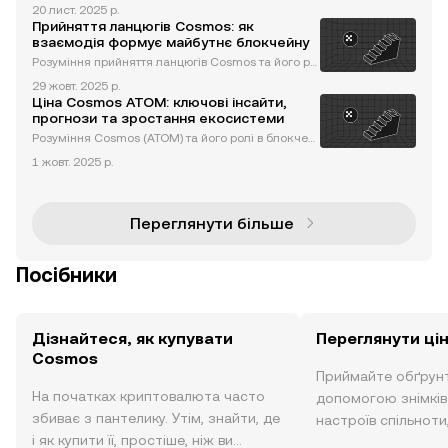
та валідаторів Cosmos є наріжним каменем екос
20 лист. 2025 р.
истеми Cosmos, забезпечуючи її безпеку, децент
Прийняття ланцюгів Cosmos: як
ралізацію та управління. Валідатори відіграють кр
взаємодія формує майбутнє блокчейну
итичну роль у
Розуміння прийняття ланцюгів Cosmos та його ро
лі у взаємодії блокчейнів Cosmos змінює ландш
29 жовт. 2025 р.
афт блокчейнів, забезпечуючи безперешкодну к
Ціна Cosmos ATOM: ключові інсайти,
омунікацію та взаємодію між незалежними блок
прогнози та зростання екосистеми
чейнами. Завдяки рево
Розуміння Cosmos (ATOM) та його ролі в блокчей
н-інтероперабельності Cosmos (ATOM) — це блок
1 жовт. 2025 р.
чейн-платформа, створена для вирішення однієї
з найважливіших проблем криптовалютної індуст
рії: інтероперабел
Переглянути більше
Посібники
Дізнайтеся, як купувати
Переглянути ці
Cosmos
Приймайте обґрунт
На початках криптовалюта часто
допомогою знімків 
збиває з пантелику. Утім, знайти, де
настроїв спільноти
і як купити її, простіше, ніж ви
режимі реального 