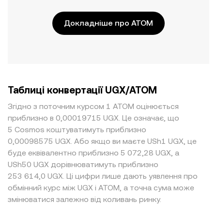
Докладніше про ATOM
Таблиці конвертації UGX/ATOM
Згідно з поточним курсом 1 ATOM оцінюється
приблизно в 0,00019715 UGX. Це означає, що
5 Cosmos коштуватимуть приблизно
0,00098575 UGX. Або якщо ви маєте USh1 UGX, це
буде еквівалентно приблизно 5 072,28 UGX, а
USh50 UGX дорівнюватимуть приблизно
253 614,0 UGX. Ці цифри лише дають уявлення про
обмінний курс між UGX і ATOM, а точна сума може
змінюватися залежно від коливань ринку.