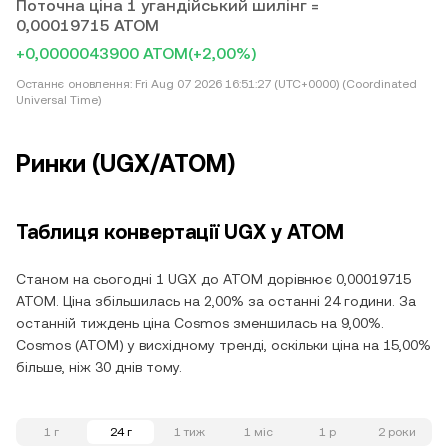
Поточна ціна 1 угандійський шилінг =
0,00019715 ATOM
+0,0000043900 ATOM
(+2,00%)
Останнє оновлення:
Fri Aug 07 2026 16:51:27 (UTC+0000) (Coordinated
Universal Time)
Ринки (UGX/ATOM)
Таблиця конвертації UGX у ATOM
Станом на сьогодні 1 UGX до ATOM дорівнює 0,00019715
ATOM. Ціна збільшилась на 2,00% за останні 24 години. За
останній тиждень ціна Cosmos зменшилась на 9,00%.
Cosmos (ATOM) у висхідному тренді, оскільки ціна на 15,00%
більше, ніж 30 днів тому.
1 г
24 г
1 тиж
1 міс
1 р
2 роки