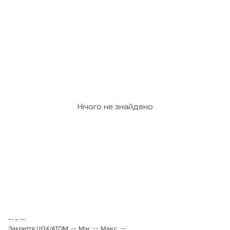
Нічого не знайдено
-- ~ --
Закриття UGX/ATOM: --
Мін.: --
Макс.: --