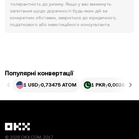
толерантність до ризику. Якщо у вас виникнуть
запитання щодо доречності будь-яких дій за
конкретних обставин, зверніться до юридичного,
податкового або інвестиційного консультанта.
Популярні конвертації
1 USD
у
0,73475 ATOM
1 PKR
у
0,0026441 
© 2026 OKX.COM, 2017