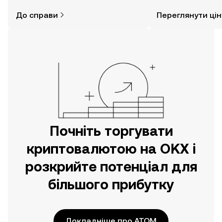
думаєте. Розпочніть свою подорож
До справи
Переглянути цін
за допомогою застосунку OKX для
мобільних пристроїв або
безпосередньо на цьому вебсайті.
Почніть торгувати
криптовалютою на OKX і
розкрийте потенціал для
більшого прибутку
Докладніше про ATOM