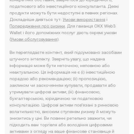
податкового або інвестиційного консультанта. Деякі
продукти можуть бути недоступні в певних регіонах.
Докладніше дивіться тут:
Умови використання
і
Попередження про ризики
. Для гаманця OKX Web3
Wallet і його допоміжних послуг діють окремі умови
(
Умови обслуговування
).
Ви переглядаєте контент, який підсумовано засобами
штучного інтелекту. Зверніть увагу, що надана
інформація може бути неточною, неповною або
неактуальною. Ця інформація не є (i) інвестиційною
порадою або рекомендацією; (ii) пропозицією,
закликом чи заохоченням купувати, продавати або
утримувати цифрові активи; (iii) фінансовою,
бухгалтерською, юридичною чи податковою
консультацією. Цифрові активи пов’язані з ринковою
волатильністю, високим ступенем ризику й можуть
знизитись у ціні. Ви повинні ретельно зважити, чи
підходить вам торгівля або володіння цифровими
активами з огляду на ваше фінансове становище й