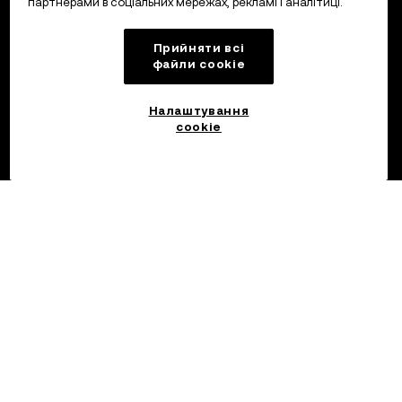
партнерами в соціальних мережах, рекламі і аналітиці.
Прийняти всі
файли сookie
Налаштування
cookie
© 2026 OKX.COM, 2017