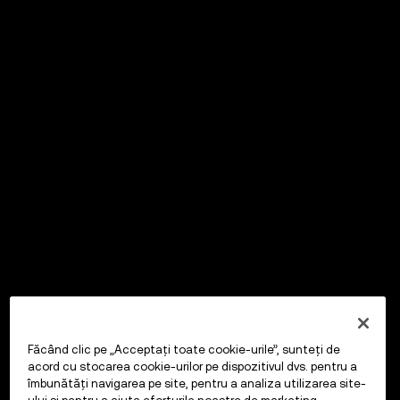
Făcând clic pe „Acceptați toate cookie-urile”, sunteți de
acord cu stocarea cookie-urilor pe dispozitivul dvs. pentru a
îmbunătăți navigarea pe site, pentru a analiza utilizarea site-