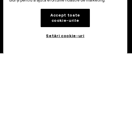
ului și pentru a ajuta eforturile noastre de marketing.
Accept toate
cookie-urile
Setări cookie-uri
©2017 - 2026 OKX.COM