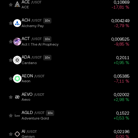
ACE
0,10869
/USDT
-17,81 %
ACE
ACH
/USDT
0,004249
10x
-2,79 %
Alchemy Pay
ACT
/USDT
0,009525
10x
-9,85 %
Act I: The AI Prophecy
ADA
/USDT
0,2011
10x
+0,95 %
Cardano
AEON
0,05385
/USDT
-7,11 %
Aeon
AEVO
0,02002
/USDT
+2,98 %
Aevo
AGLD
/USDT
0,1522
10x
+0,53 %
Adventure Gold
AI
0,02196
/USDT
0,00 %
Gensyn