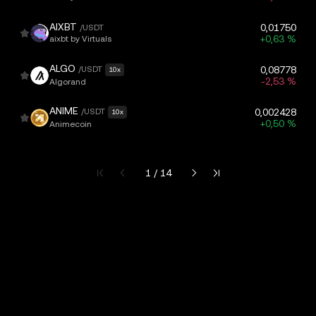
AIXBT
0,01750
/USDT
+0,63 %
aixbt by Virtuals
ALGO
/USDT
0,08778
10x
-2,53 %
Algorand
ANIME
/USDT
0,002428
10x
+0,50 %
Animecoin
Страница 1 из 14
1 / 14