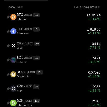
Название
Цена
|
Изм. (24ч)
BTC
/USDT
65 013,4
10x
+1,14 %
Bitcoin
ETH
/USDT
1 918,05
10x
+1,11 %
Ethereum
OKB
/USDT
94,14
10x
+7,71 %
OKB
SOL
/USDT
74,91
10x
+3,22 %
Solana
DOGE
/USDT
0,07030
10x
+1,84 %
Dogecoin
XRP
/USDT
1,0385
10x
+1,83 %
XRP
BCH
/USDT
216,8
10x
+1,78 %
Bitcoin Cash