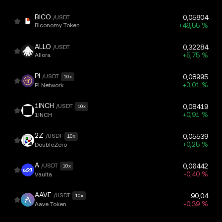
BICO
0,05804
/USDT
+49,55 %
Biconomy Token
ALLO
0,32284
/USDT
+5,75 %
Allora
PI
/USDT
0,08995
10x
+3,01 %
Pi Network
1INCH
/USDT
0,08419
10x
+0,91 %
1INCH
2Z
/USDT
0,05539
10x
+0,25 %
DoubleZero
A
/USDT
0,06442
10x
-0,40 %
Vaulta
AAVE
/USDT
90,04
10x
-0,39 %
Aave Token