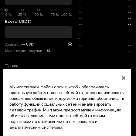
0 %
0 %
25 %
50 %
75 %
100 %
Всего
(USDT)
--
--
--
USDT
Доступно
Макс. лимит покупки
--
SUI
TP/SL
Вход/регистрация
Мы используем файлы cookie, чтобы обеспечивать
Макс. цена
0
правильную работу нашего веб-сайта, персонализировать
рекламные объявления и другие материалы, обеспечивать
Комиссии
работу функций социальных сетей и анализировать
сетевой трафик. Мы также предоставляем информацию
Открытые ордера
История ордеров
Открытые позици
об использовании вами нашего веб-сайта своим
партнерам по социальным сетям, рекламе и
аналитическим системам.