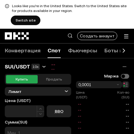
Looks like you're in the United States. Switch to the United States site
for products available in your region.
Switch site
Перейти к основному контенту
Создать аккаунт
Конвертация
Спот
Фьючерсы
Боты и ко
--
SUI/USDT
10x
--
Маржа
Купить
Продать
0,0001
Лимит
Цена
Кол-во
(USDT)
(SUI)
Цена
(USDT)
Цена
BBO
Сумма
(SUI)