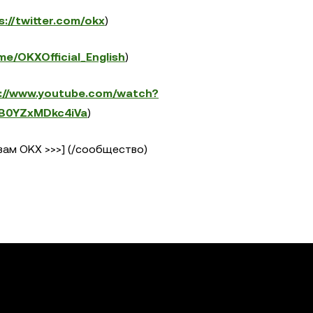
s://twitter.com/okx
)
.me/OKXOfficial_English
)
s://www.youtube.com/watch?
B0YZxMDkc4iVa
)
ам OKX >>>] (/сообщество)