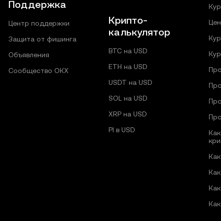
Поддержка
Кур
Крипто-
Цен
Центр поддержки
калькулятор
Кур
Защита от фишинга
BTC на USD
Кур
Объявления
ETH на USD
Про
Сообщество ОКХ
USDT на USD
Про
SOL на USD
Про
XRP на USD
Про
PI в USD
Как
кри
Как
Как
Как
Как