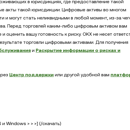
роживающих в юрисдикциях, где предоставление такой
е акты такой юрисдикции. Цифровые активы во многом
 и могут стать неликвидными в любой момент, из-за чег
ва. Перед торговлей каким-либо цифровым активом вам
и оценить вашу готовность к риску. OKX не несет ответс
результате торговли цифровыми активами. Для получения
бслуживания
и
Раскрытие информации о рисках и
ерез
Центр поддержки
или другой удобной вам
платфо
и Windows > > >] (/скачать)