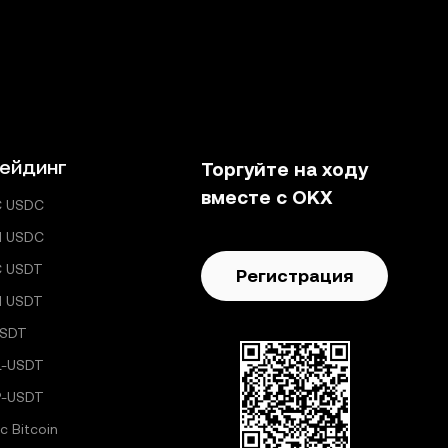
ейдинг
Торгуйте на ходу
вместе с OKX
C USDC
H USDC
C USDT
Регистрация
H USDT
USDT
L-USDT
P-USDT
с Bitcoin