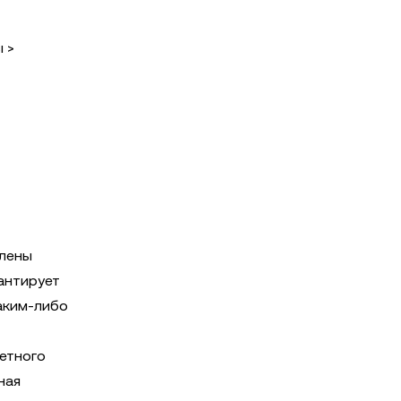
 >
влены
антирует
аким-либо
ретного
ная