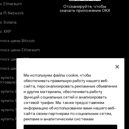
с Ethereum
Отсканируйте, чтобы
скачать приложение OKX
а Pi Network
с Solana
с XRP
гноз цены Bitcoin
гноз цены Ethereum
гноз цены XRP
гноз цены Pi Network
Мы используем файлы cookie, чтобы
 купить
обеспечивать правильную работу нашего веб-
птовалюту
сайта, персонализировать рекламные объявления
 купить Bitcoin
и другие материалы, обеспечивать работу
функций социальных сетей и анализировать
 купить Ethereum
сетевой трафик. Мы также предоставляем
информацию об использовании вами нашего веб-
 купить Solana
сайта своим партнерам по социальным сетям,
 купить Pi Network
рекламе и аналитическим системам.