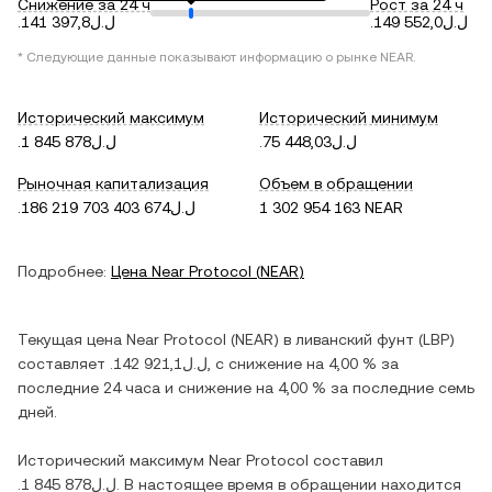
Снижение за 24 ч
Рост за 24 ч
.ل.ل149 552,0
.ل.ل141 397,8
* Следующие данные показывают информацию о рынке
NEAR
.
Исторический максимум
Исторический минимум
.ل.ل75 448,03
.ل.ل1 845 878
Рыночная капитализация
Объем в обращении
.ل.ل186 219 703 403 674
1 302 954 163 NEAR
Подробнее:
Цена
Near Protocol
(
NEAR
)
Текущая цена
Near Protocol
(
NEAR
) в
ливанский фунт
(
LBP
)
составляет
.ل.ل142 921,1
, c
снижение
на
4,00 %
за
последние 24 часа и
снижение
на
4,00 %
за последние семь
дней.
Исторический максимум
Near Protocol
составил
.ل.ل1 845 878
. В настоящее время в обращении находится