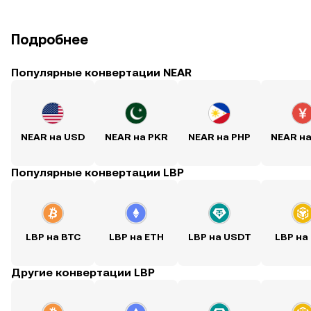
Подробнее
Популярные конвертации NEAR
NEAR на USD
NEAR на PKR
NEAR на PHP
NEAR н
Популярные конвертации LBP
LBP на BTC
LBP на ETH
LBP на USDT
LBP на
Другие конвертации LBP