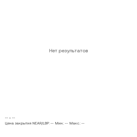
Нет результатов
-- ~ --
Цена закрытия NEAR/LBP: --
Мин.: --
Макс.: --