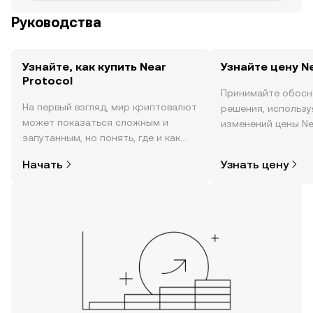
Руководства
Узнайте, как купить Near
Узнайте цену N
Protocol
Принимайте обосн
На первый взгляд, мир криптовалют
решения, использ
может показаться сложным и
изменений цены Nea
запутанным, но понять, где и как
реальном времени,
покупать криптовалюту, совсем не
настроениях в соо
Начать
Узнать цену
так сложно. Начните исследовать
новости и многое 
мир криптовалют в мобильном
приложении OKX или прямо здесь,
на сайте.