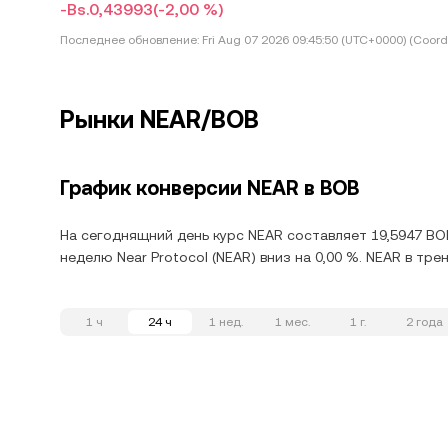
-Bs.0,43993
(-2,00 %)
Последнее обновление:
Fri Aug 07 2026 09:45:50 (UTC+0000) (Coord
Рынки NEAR/BOB
График конверсии NEAR в BOB
На сегоднящний день курс NEAR составляет 19,5947 BOB
неделю Near Protocol (NEAR) вниз на 0,00 %. NEAR в тр
1 ч
24 ч
1 нед.
1 мес.
1 г.
2 года