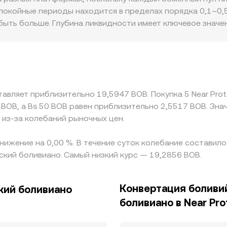
 влияет на итоговую цену и, следовательно, на наблюда
покойные периоды находится в пределах порядка 0,1–0,5
ыть больше. Глубина ликвидности имеет ключевое значен
а как на малых площадках тот же объём создаёт заметный
тировки: ограничения на операции с криптоактивами в о
конвертации в BOB из-за ограниченного доступа к фиатн
инов, поэтому базис USDT (его небольшая премия или д
ут конверсии проходит через USDT или другие привязан
тавляет приблизительно 19,5947 BOB. Покупка 5 Near Pro
ет не идеально: существуют задержки в переводах, ком
 BOB, а Bs.50 BOB равен приблизительно 2,5517 BOB. Зн
 сохраняются.
 из-за колебаний рыночных цен.
 снижение на 0,00 %. В течение суток колебание составил
ский боливиано. Самый низкий курс — 19,2856 BOB.
Конвертация боливи
ский боливиано
боливиано в Near Pro