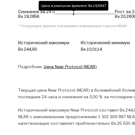
Цена в реальном времени: Bs.19,5947
Снижение за 24 ч
Рост за 2
Bs.19,2856
Bs.20,260
* Следующие данные показывают информацию о рынке
NEAR
.
Исторический максимум
Исторический минимум
Bs.244,93
Bs.10,0114
Подробнее:
Цена
Near Protocol
(
NEAR
)
Текущая цена
Near Protocol
(
NEAR
) в
боливийский болив
последние 24 часа и
снижение
на
0,00 %
за последние с
Исторический максимум
Near Protocol
составил
Bs.244,
NEAR
с максимальным предложением
1 302 926 897 NE
капитализация составляет приблизительно
Bs.25 530 4