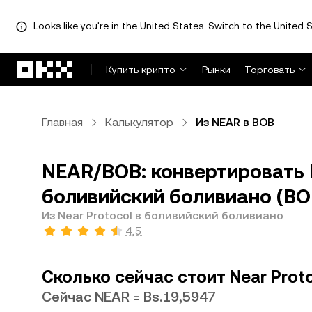
Looks like you're in the United States. Switch to the United S
Перейти к основному контенту
Купить крипто
Рынки
Торговать
Главная
Калькулятор
Из NEAR в BOB
NEAR/BOB: конвертировать N
боливийский боливиано (BO
Из Near Protocol в боливийский боливиано
4,5
Сколько сейчас стоит Near Prot
Сейчас NEAR = Bs.19,5947