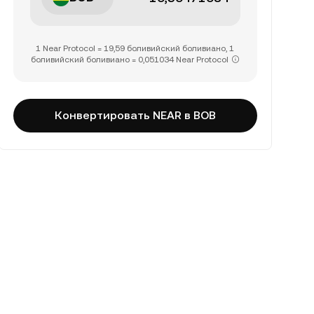
1 Near Protocol = 19,59 боливийский боливиано, 1
боливийский боливиано = 0,051034 Near Protocol
Конвертировать NEAR в BOB