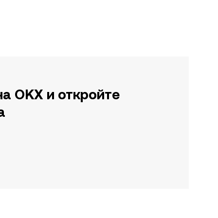
на OKX и откройте
а