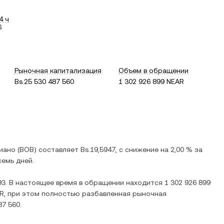
4 ч
6
Рыночная капитализация
Объем в обращении
Bs.25 530 487 560
1 302 926 899 NEAR
иано
(
BOB
) составляет
Bs.19,5947
, c
снижение
на
2,00 %
за
емь дней.
93
. В настоящее время в обращении находится
1 302 926 899
AR
, при этом полностью разбавленная рыночная
87 560
.