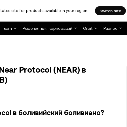
tates site for products available in your region.
Switch site
Earn
Решения для корпораций
Orbit
Разное
ear Protocol (NEAR) в
B)
ocol в боливийский боливиано?