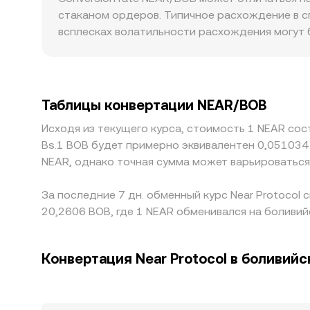
свопах относительные резервы смещаются, что
стаканом ордеров. Типичное расхождение в с
маршруты с промежуточными активами.
всплесках волатильности расхождения могут б
крупные ордера почти не сдвигают цену, тогд
регуляторные особенности также влияют на ко
приводить к локальным премиям/дисконту при 
котируется преимущественно против стейблко
Таблицы конвертации NEAR/BOB
отражается в итоговом NEAR/BOB, если маршр
Исходя из текущего курса, стоимость 1 NEAR сос
биржами стремится выровнять цены, но работа
Bs.1 BOB будет примерно эквивалентен 0,051034
краткосрочные расхождения в conversion rate
NEAR, однако точная сумма может варьироваться
За последние 7 дн. обменный курс Near Protocol
20,2606 BOB, где 1 NEAR обменивался на боливий
Конвертация Near Protocol в боливий