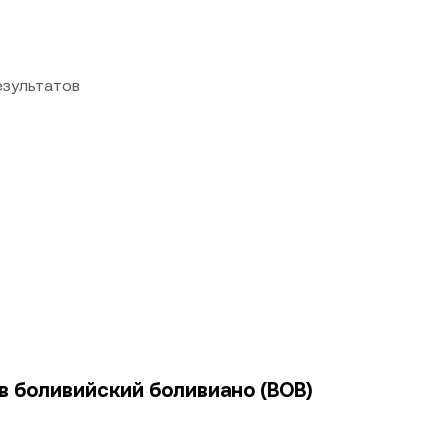
езультатов
 в боливийский боливиано (BOB)