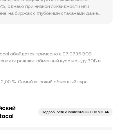
емый conversion rate NEAR/BOB через
%, однако при низкой ликвидности или
ие: на биржах с глубокими стаканами даже
 ценовой импакт. Географические и
тдельных странах, включая Боливию, могут
ым рельсам. На многих рынках NEAR
исконт к доллару США) опосредованно
ные к доллару активы. Арбитраж между
tocol обойдется примерно в 97,9736 BOB.
иссии и риски исполнения, поэтому
ачения отражают обменный курс между BOB и
о 2,00 %. Самый высокий обменный курс —
йский
Подробности о конвертации BOB в NEAR
tocol