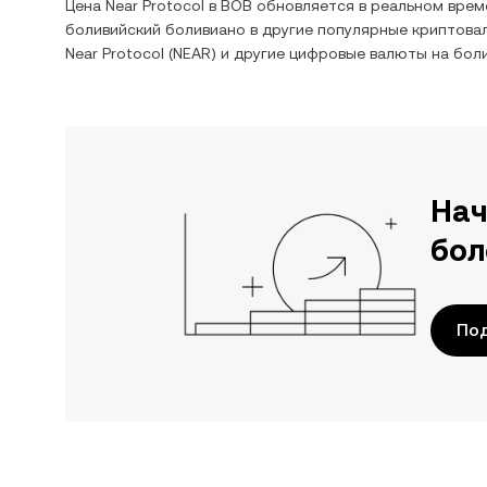
Цена
Near Protocol
в
BOB
обновляется в реальном врем
боливийский боливиано
в другие популярные криптова
Near Protocol
(
NEAR
) и другие цифровые валюты на
бол
Нач
бол
По