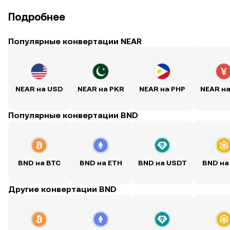
Подробнее
Популярные конвертации NEAR
NEAR на USD
NEAR на PKR
NEAR на PHP
NEAR н
Популярные конвертации BND
BND на BTC
BND на ETH
BND на USDT
BND на
Другие конвертации BND