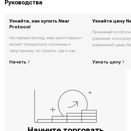
Руководства
Узнайте, как купить Near
Узнайте цену N
Protocol
Принимайте обосн
На первый взгляд, мир криптовалют
решения, использ
может показаться сложным и
изменений цены Nea
запутанным, но понять, где и как
реальном времени,
покупать криптовалюту, совсем не
настроениях в соо
Начать
Узнать цену
так сложно. Начните исследовать
новости и многое 
мир криптовалют в мобильном
приложении OKX или прямо здесь,
на сайте.
Начните торговать