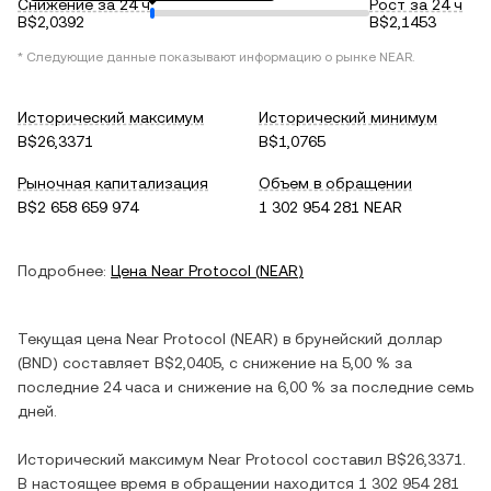
Снижение за 24 ч
Рост за 24 ч
B$2,0392
B$2,1453
* Следующие данные показывают информацию о рынке
NEAR
.
Исторический максимум
Исторический минимум
B$26,3371
B$1,0765
Рыночная капитализация
Объем в обращении
B$2 658 659 974
1 302 954 281 NEAR
Подробнее:
Цена
Near Protocol
(
NEAR
)
Текущая цена
Near Protocol
(
NEAR
) в
брунейский доллар
(
BND
) составляет
B$2,0405
, c
снижение
на
5,00 %
за
последние 24 часа и
снижение
на
6,00 %
за последние семь
дней.
Исторический максимум
Near Protocol
составил
B$26,3371
.
В настоящее время в обращении находится
1 302 954 281