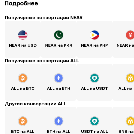
Подробнее
Популярные конвертации NEAR
NEAR на USD
NEAR на PKR
NEAR на PHP
NEAR н
Популярные конвертации ALL
ALL на BTC
ALL на ETH
ALL на USDT
ALL на
Другие конвертации ALL
BTC на ALL
ETH на ALL
USDT на ALL
BNB на