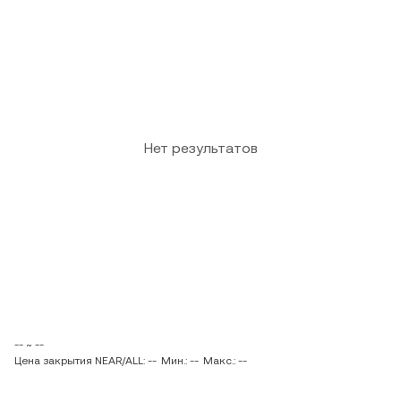
Нет результатов
-- ~ --
Цена закрытия NEAR/ALL: --
Мин.: --
Макс.: --