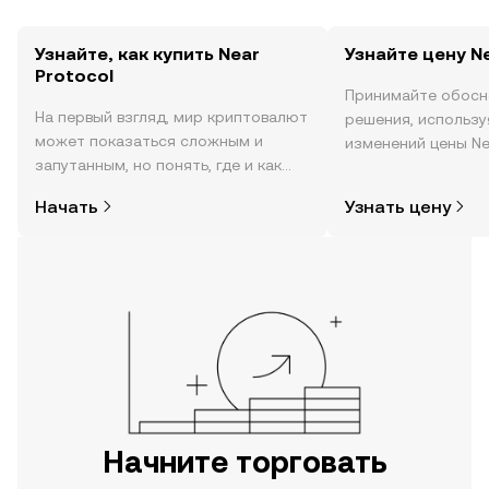
Узнайте, как купить Near
Узнайте цену N
Protocol
Принимайте обосн
На первый взгляд, мир криптовалют
решения, использ
может показаться сложным и
изменений цены Nea
запутанным, но понять, где и как
реальном времени,
покупать криптовалюту, совсем не
настроениях в соо
Начать
Узнать цену
так сложно. Начните исследовать
новости и многое 
мир криптовалют в мобильном
приложении OKX или прямо здесь,
на сайте.
Начните торговать