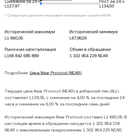
Снижение за 24 ч
Рост за 24 ч
L127,97
L134,50
* Следующие данные показывают информацию о рынке
NEAR
.
Исторический максимум
Исторический минимум
L1 660,05
L67,8526
Рыночная капитализация
Объем в обращении
L166 842 685 889
1 302 954 228 NEAR
Подробнее:
Цена
Near Protocol
(
NEAR
)
Текущая цена
Near Protocol
(
NEAR
) в
албанский лек
(
ALL
)
составляет
L128,05
, c
снижение
на
4,00 %
за последние 24
часа и
снижение
на
6,00 %
за последние семь дней.
Исторический максимум
Near Protocol
составил
L1 660,05
. В
настоящее время в обращении находится
1 302 954 228
NEAR
с максимальным предложением
1 302 954 225 NEAR
,