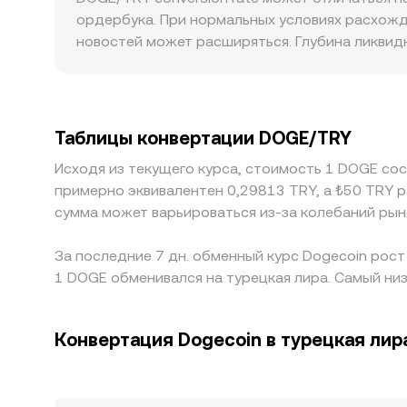
баланс DOGE на централизованных площадках
DOGE/TRY conversion rate на платформе учиты
ордербука. При нормальных условиях расхожд
ликвидность и объемы на нескольких рынках.
новостей может расширяться. Глубина ликвид
тогда как на тонких рынках цена DOGE в TRY 
доступности фиатных каналов в TRY, локальн
краткосрочные надбавки или скидки. На многи
торгуется против USDT, а затем цена перевод
Таблицы конвертации DOGE/TRY
итоговую котировку DOGE/TRY. Арбитраж межд
Исходя из текущего курса, стоимость 1 DOGE сос
комиссии, лимиты на ввод/вывод в TRY и рис
примерно эквивалентен 0,29813 TRY, а ₺50 TRY 
сумма может варьироваться из-за колебаний рын
За последние 7 дн. обменный курс Dogecoin рост
1 DOGE обменивался на турецкая лира. Самый низ
Конвертация Dogecoin в турецкая лир