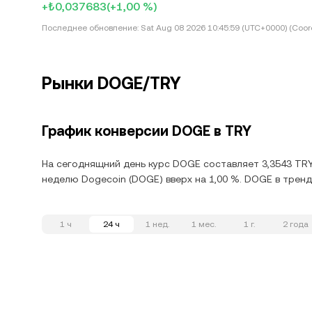
+₺0,037683
(+1,00 %)
Последнее обновление:
Sat Aug 08 2026 10:45:59 (UTC+0000) (Coord
Рынки DOGE/TRY
График конверсии DOGE в TRY
На сегоднящний день курс DOGE составляет 3,3543 TRY.
неделю Dogecoin (DOGE) вверх на 1,00 %. DOGE в тренд
1 ч
24 ч
1 нед.
1 мес.
1 г.
2 года