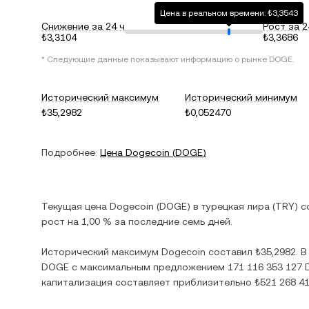
Цена в реальном времени: ₺3,3543
Снижение за 24 ч
Рост за 2
₺3,3104
₺3,3686
* Следующие данные показывают информацию о рынке
DOGE
.
Исторический максимум
Исторический минимум
₺35,2982
₺0,052470
Подробнее:
Цена
Dogecoin
(
DOGE
)
Текущая цена
Dogecoin
(
DOGE
) в
турецкая лира
(
TRY
) 
рост
на
1,00 %
за последние семь дней.
Исторический максимум
Dogecoin
составил
₺35,2982
. 
DOGE
с максимальным предложением
171 116 353 127
капитализация составляет приблизительно
₺521 268 4