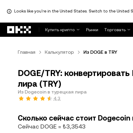
Looks like you're in the United States. Switch to the United S
Перейти к основному контенту
Купить крипто
Рынки
Торговать
Главная
Калькулятор
Из DOGE в TRY
DOGE/TRY: конвертировать 
лира (TRY)
Из Dogecoin в турецкая лира
4,3
Сколько сейчас стоит Dogecoin 
Сейчас DOGE = ₺3,3543