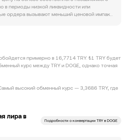
нию DOGE/TRY.
, а в агрегированных индексах — совокупную
но в периоды низкой ликвидности или
ные ордера вызывают меньший ценовой импакт,
улирование тоже добавляют премии: различия в
латежей в Турции могут создавать
парами к USDT: если DOGE в основном
го USDT относительно TRY передается в
т различия полностью — задержки переводов,
 обойдется примерно в 16,7714 TRY. ₺1 TRY будет
нных расхождений.
обменный курс между TRY и DOGE, однако точная
 Самый высокий обменный курс — 3,3686 TRY, где
я лира в
Подробности о конвертации TRY в DOGE