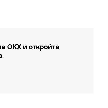
на OKX и откройте
а