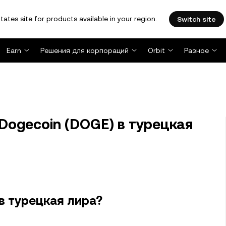
tates site for products available in your region.
Switch site
Earn
Решения для корпораций
Orbit
Разное
Dogecoin (DOGE) в турецкая
в турецкая лира?