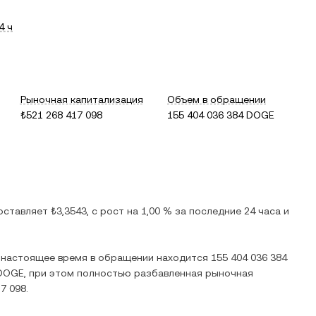
4 ч
Рыночная капитализация
Объем в обращении
₺521 268 417 098
155 404 036 384 DOGE
составляет
₺3,3543
, c
рост
на
1,00 %
за последние 24 часа и
В настоящее время в обращении находится
155 404 036 384
 DOGE
, при этом полностью разбавленная рыночная
17 098
.