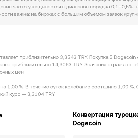
 — все это добавляет краткосрочные импульсы к движе
вает мгновенное состояние ордербука, последние сделки
ение часто укладывается в диапазон порядка 0,1–0,5%, 
ности важна: на биржах с большим объемом заявок круп
сильнее реагирует на единичные сделки. География и рег
ые банковские расписания и требования к провайдерам п
х площадках базовая котировка строится через связку с 
ится в TRY через USDT/TRY, то премия или дисконт само
у биржами помогает выравнивать цены, но не устраняе
тавляет приблизительно 3,3543 TRY. Покупка 5 Dogecoin
ки исполнения оставляют пространство для кратковреме
равен приблизительно 14,9063 TRY. Значения отражают 
очных цен.
 на 1,00 %. В течение суток колебание составило 1,00 %.
кий курс — 3,3104 TRY.
Конвертация турецка
а
Dogecoin