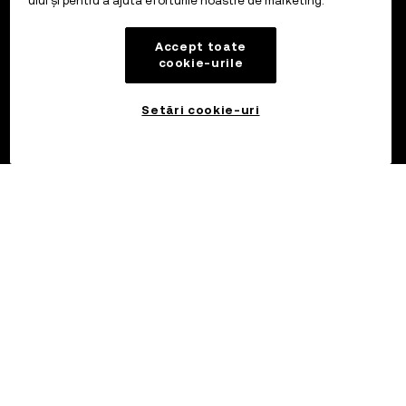
ului și pentru a ajuta eforturile noastre de marketing.
Accept toate
cookie-urile
Setări cookie-uri
©2017 - 2026 OKX.COM