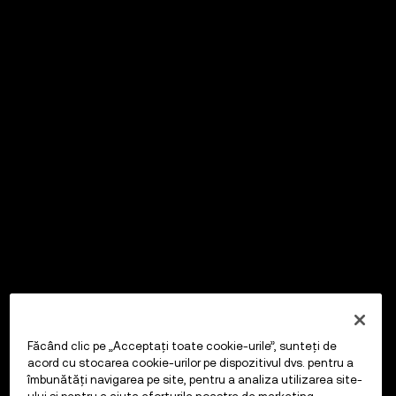
Făcând clic pe „Acceptați toate cookie-urile”, sunteți de
acord cu stocarea cookie-urilor pe dispozitivul dvs. pentru a
îmbunătăți navigarea pe site, pentru a analiza utilizarea site-