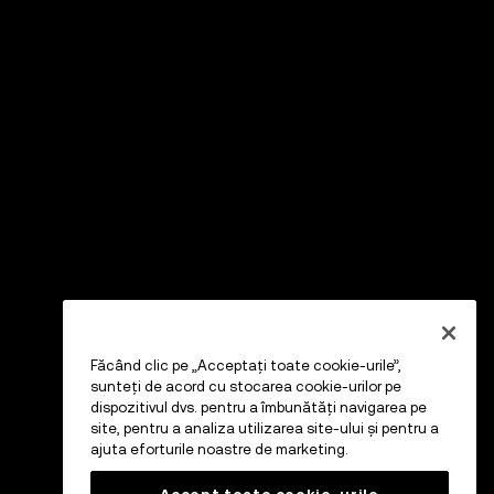
Făcând clic pe „Acceptați toate cookie-urile”,
sunteți de acord cu stocarea cookie-urilor pe
dispozitivul dvs. pentru a îmbunătăți navigarea pe
site, pentru a analiza utilizarea site-ului și pentru a
ajuta eforturile noastre de marketing.