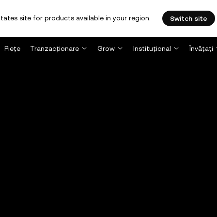
tates site for products available in your region.
Switch site
Piețe
Tranzacționare
Grow
Instituțional
Învățați