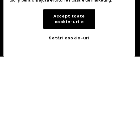
ului și pentru a ajuta eforturile noastre de marketing.
Accept toate
cookie-urile
Setări cookie-uri
©2017 - 2026 OKX.COM