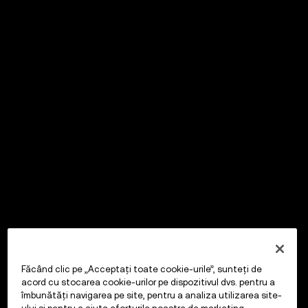
Făcând clic pe „Acceptați toate cookie-urile”, sunteți de
acord cu stocarea cookie-urilor pe dispozitivul dvs. pentru a
îmbunătăți navigarea pe site, pentru a analiza utilizarea site-