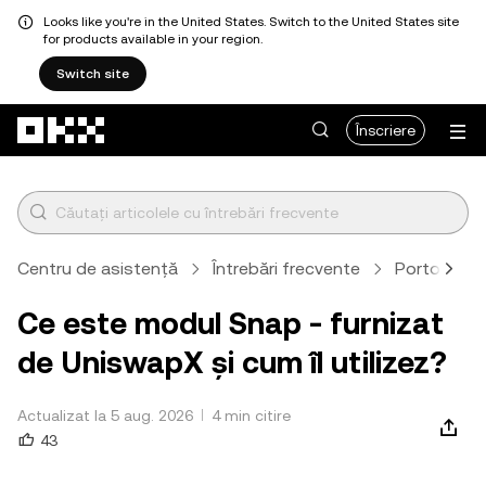
Looks like you're in the United States. Switch to the United States site
for products available in your region.
Switch site
Săriți la conținutul principal
Înscriere
Centru de asistență
Întrebări frecvente
Portofel W
Ce este modul Snap - furnizat
de UniswapX și cum îl utilizez?
Actualizat la 5 aug. 2026
4 min citire
43