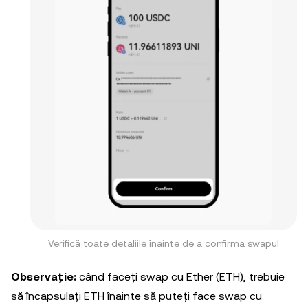
Verifică toate detaliile înainte de a confirma swapul
Observație:
când faceți swap cu Ether (ETH), trebuie
să încapsulați ETH înainte să puteți face swap cu