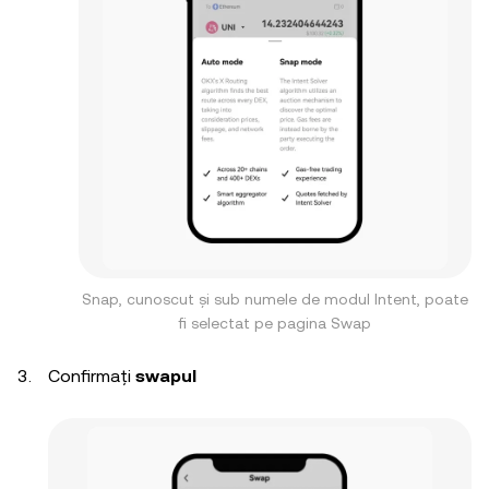
Snap, cunoscut și sub numele de modul Intent, poate
fi selectat pe pagina Swap
Confirmați
swapul