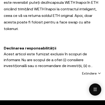
este reversibil: puteți dezîncapsula WETH înapoi în ETH
oricând trimițând WETH înapoi la contractul inteligent,
ceea ce vă va returna soldul ETH original. Apoi, doar
acesta poate fi folosit pentru a face swap cu alte
tokenuri.
Declinarea responsabilității
Acest articol este furnizat exclusiv în scopuri de
informare. Nu are scopul de a oferi (i) consiliere
investițională sau o recomandare de investiții, (ii) o
ofertă sau o solicitare de a cumpăra, vinde sau deține
Extindere
active digitale sau (iii) consiliere financiară, contabilă,
juridică sau fiscală. Activele digitale, inclusiv
criptomonedele stabile și NFT-urile, sunt supuse
volatilității pieței, implică un grad ridicat de risc și își pot
pierde valoarea. Consultați-vă cu un specialist în