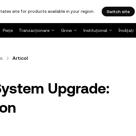
tates site for products available in your region.
Switch site
Piețe
Tranzacționare
Grow
Instituțional
Învățați
es
Articol
System Upgrade:
ion