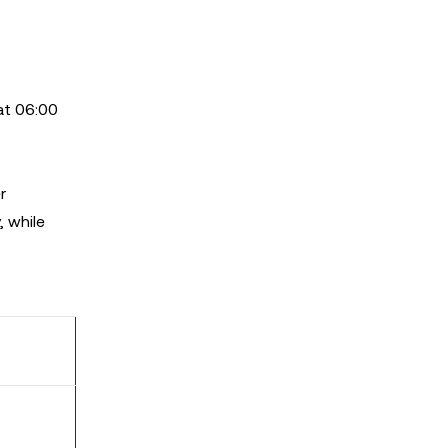
at 06:00
r
, while