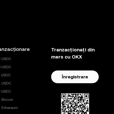
anzacționare
Tranzacționați din
mers cu OKX
C USDC
H USDC
 USDC
Înregistrare
L USDC
P USDC
ț Bitcoin
ț Ethereum