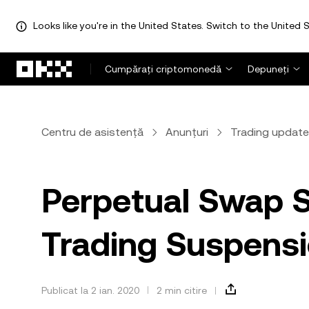
Looks like you're in the United States. Switch to the United S
Săriți la conținutul principal
Cumpărați criptomonedă
Depuneți
Centru de asistență
Anunțuri
Trading updat
Perpetual Swap 
Trading Suspens
Publicat la 2 ian. 2020
2 min citire