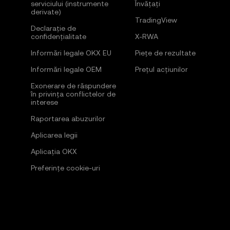
serviciului (instrumente
Învățați
derivate)
TradingView
Declarație de
confidențialitate
X-RWA
Informări legale OKX EU
Piețe de rezultate
Informări legale OEM
Prețul acțiunilor
Exonerare de răspundere
în privința conflictelor de
interese
Raportarea abuzurilor
Aplicarea legii
Aplicația OKX
Preferințe cookie-uri