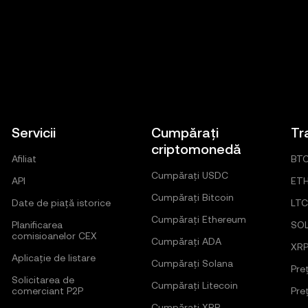
Servicii
Cumpărați
Tr
criptomonedă
Afiliat
BT
Cumpărați USDC
API
ET
Cumpărați Bitcoin
Date de piață istorice
LTC
Cumpărați Ethereum
Planificarea
SO
comisioanelor CEX
Cumpărați ADA
XR
Aplicație de listare
Cumpărați Solana
Pre
Solicitarea de
Cumpărați Litecoin
comerciant P2P
Pre
Cumpărați XRP