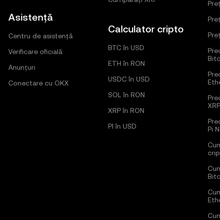
Pre
Asistență
Pre
Calculator cripto
Pre
Centru de asistență
BTC în USD
Pred
Verificare oficială
Bit
ETH în RON
Anunțuri
Pred
USDC în USD
Eth
Conectare cu OKX
SOL în RON
Pred
XR
XRP în RON
Pre
PI în USD
Pi 
Cum
cri
Cum
Bit
Cum
Eth
Cum