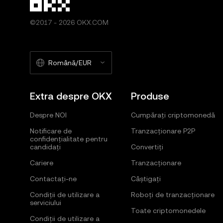
©2017 - 2026 OKX.COM
Română/EUR
Extra despre OKX
Produse
Despre NOI
Cumpărați criptomonedă
Notificare de
Tranzacționare P2P
confidențialitate pentru
candidați
Convertiți
Cariere
Tranzacționare
Contactați-ne
Câștigați
Condiții de utilizare a
Roboți de tranzacționare
serviciului
Toate criptomonedele
Condiții de utilizare a