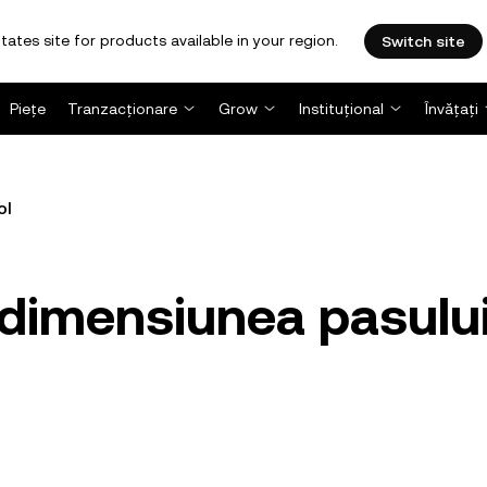
tates site for products available in your region.
Switch site
Piețe
Tranzacționare
Grow
Instituțional
Învățați
ol
dimensiunea pasulu