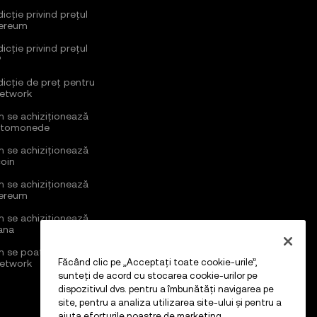
icție privind prețul
ereum
icție privind prețul
P
dicție de preț pentru
Network
 se achiziționează
ptomonede
 se achiziționează
coin
 se achiziționează
ereum
 se achiziționează
ana
 se poate cumpăra
Făcând clic pe „Acceptați toate cookie-urile”,
Network
sunteți de acord cu stocarea cookie-urilor pe
dispozitivul dvs. pentru a îmbunătăți navigarea pe
site, pentru a analiza utilizarea site-ului și pentru a
ajuta eforturile noastre de marketing.