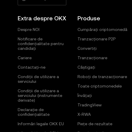
Extra despre OKX
Produse
Despre NOI
Cumpărați criptomonedă
Notificare de
Tranzacționare P2P
confidențialitate pentru
candidați
Convertiți
Cariere
Tranzacționare
Contactați-ne
Câștigați
Condiții de utilizare a
Roboți de tranzacționare
serviciului
Toate criptomonedele
Condiții de utilizare a
serviciului (instrumente
Învățați
derivate)
TradingView
Declarație de
confidențialitate
X-RWA
Informări legale OKX EU
Piețe de rezultate