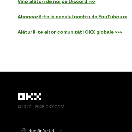
Vino alături de noi pe Discord >>>
Abonează-te la canalul nostru de YouTube >>>
Alătură-te altor comunități OKX globale >>>
©2017 - 2026 OKX.COM
Română/EUR