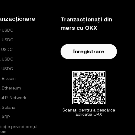
anzacționare
Tranzacționați din
mers cu OKX
C USDC
H USDC
 USDC
Înregistrare
L USDC
P USDC
ț Bitcoin
ț Ethereum
țul Pi Network
ț Solana
Scanați pentru a descărca
aplicația OKX
ț XRP
icție privind prețul
coin