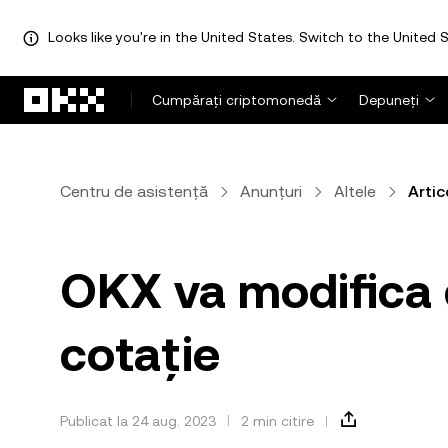
Looks like you're in the United States. Switch to the United S
Săriți la conținutul principal
Cumpărați criptomonedă
Depuneți
Centru de asistență
Anunțuri
Altele
Artic
OKX va modifica 
cotație
Publicat la 24 aug. 2023
2 min citire