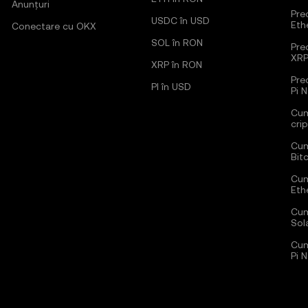
Anunțuri
Pred
USDC în USD
Eth
Conectare cu OKX
SOL în RON
Pred
XR
XRP în RON
Pre
PI în USD
Pi 
Cum
cri
Cum
Bit
Cum
Eth
Cum
Sol
Cum
Pi 