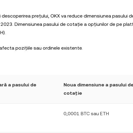
 și descoperirea prețului, OKX va reduce dimensiunea pasului d
t 2023. Dimensiunea pasului de cotație a opțiunilor de pe pl
H).
afecta pozițiile sau ordinele existente.
ră a pasului de
Noua dimensiune a pasului d
cotație
0,0001 BTC sau ETH