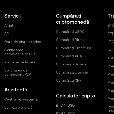
Servicii
Cumpărați
Tr
criptomonedă
Afiliat
BT
Cumpărați USDC
API
ET
Cumpărați Bitcoin
Date de piață istorice
LTC
Cumpărați Ethereum
Planificarea
SO
comisioanelor CEX
Cumpărați ADA
XR
Aplicație de listare
Cumpărați Solana
Pre
Solicitarea de
Cumpărați Litecoin
comerciant P2P
Pre
Cumpărați XRP
Pre
Asistență
Pre
Calculator cripto
Pre
Centru de asistență
BTC în USD
Pred
Verificare oficială
Bit
ETH în RON