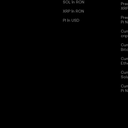
SOL în RON
Pred
XR
XRP în RON
Pre
PI în USD
Pi 
Cum
cri
Cum
Bit
Cum
Eth
Cum
Sol
Cum
Pi 