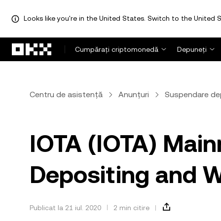
Looks like you're in the United States. Switch to the United S
Săriți la conținutul principal
Cumpărați criptomonedă
Depuneți
Centru de asistență
Anunțuri
Suspendare de
IOTA (IOTA) Main
Depositing and 
Publicat la 21 iul. 2020
2 min citire