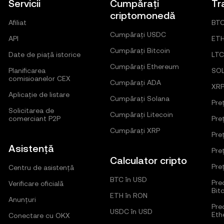
Servicii
Cumpărați
Tr
criptomonedă
Afiliat
BT
Cumpărați USDC
API
ET
Cumpărați Bitcoin
Date de piață istorice
LTC
Cumpărați Ethereum
Planificarea
SO
comisioanelor CEX
Cumpărați ADA
XR
Aplicație de listare
Cumpărați Solana
Pre
Solicitarea de
Cumpărați Litecoin
comerciant P2P
Pre
Cumpărați XRP
Pre
Asistență
Pre
Calculator cripto
Pre
Centru de asistență
BTC în USD
Pred
Verificare oficială
Bit
ETH în RON
Anunțuri
Pred
USDC în USD
Eth
Conectare cu OKX