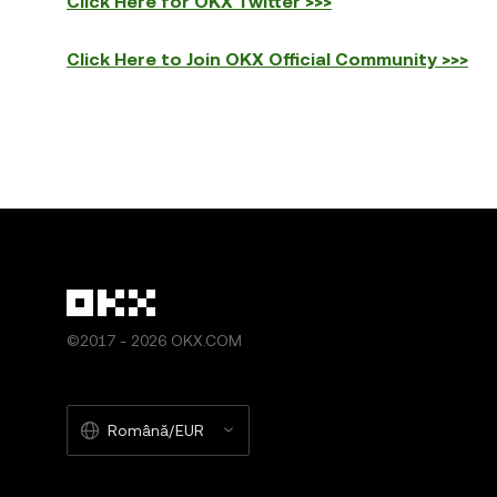
Click Here for OKX Twitter >>>
Click Here to Join OKX Official Community >>>
©2017 - 2026 OKX.COM
Română/EUR