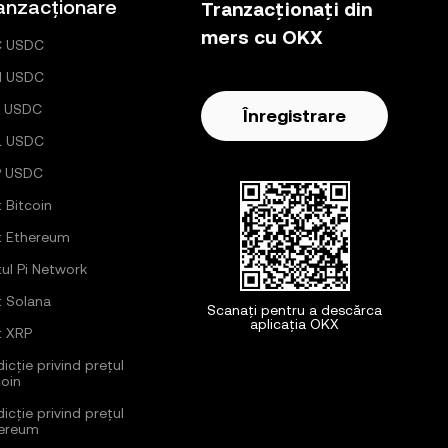
anzacționare
Tranzacționați din
mers cu OKX
C USDC
H USDC
 USDC
Înregistrare
L USDC
P USDC
ț Bitcoin
ț Ethereum
țul Pi Network
ț Solana
Scanați pentru a descărca
aplicația OKX
ț XRP
icție privind prețul
coin
icție privind prețul
ereum