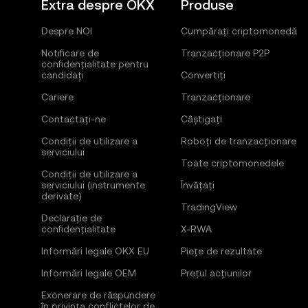
Extra despre OKX
Produse
Despre NOI
Cumpărați criptomonedă
Notificare de
Tranzacționare P2P
confidențialitate pentru
candidați
Convertiți
Cariere
Tranzacționare
Contactați-ne
Câștigați
Condiții de utilizare a
Roboți de tranzacționare
serviciului
Toate criptomonedele
Condiții de utilizare a
serviciului (instrumente
Învățați
derivate)
TradingView
Declarație de
confidențialitate
X-RWA
Informări legale OKX EU
Piețe de rezultate
Informări legale OEM
Prețul acțiunilor
Exonerare de răspundere
în privința conflictelor de