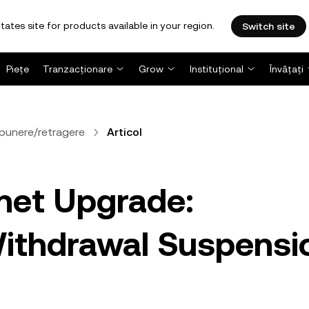
tates site for products available in your region.
Switch site
Piețe
Tranzacționare
Grow
Instituțional
Învățați
punere/retragere
Articol
net Upgrade:
Withdrawal Suspensi