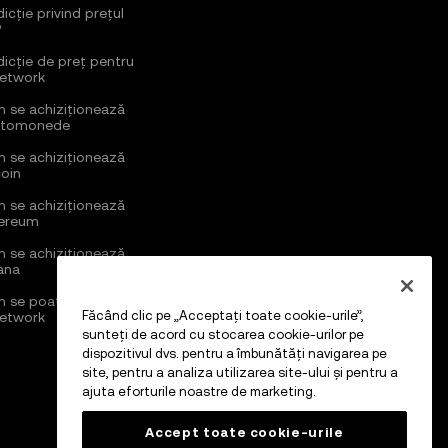
icție privind prețul
P
dicție de preț pentru
Network
 se achiziționează
ptomonede
 se achiziționează
coin
 se achiziționează
ereum
 se achiziționează
ana
 se poate cumpăra
Făcând clic pe „Acceptați toate cookie-urile”,
Network
sunteți de acord cu stocarea cookie-urilor pe
dispozitivul dvs. pentru a îmbunătăți navigarea pe
site, pentru a analiza utilizarea site-ului și pentru a
ajuta eforturile noastre de marketing.
Accept toate cookie-urile