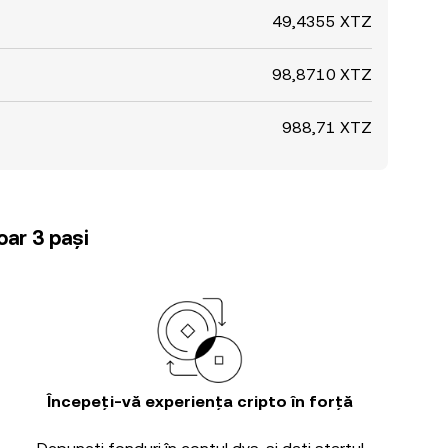
49,4355 XTZ
98,8710 XTZ
988,71 XTZ
oar 3 pași
Începeți-vă experiența cripto în forță