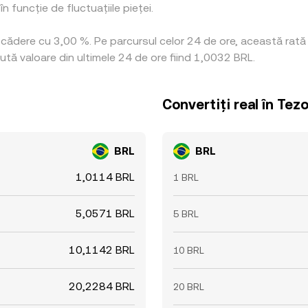
 funcție de fluctuațiile pieței.
 scădere cu 3,00 %. Pe parcursul celor 24 de ore, această rat
ută valoare din ultimele 24 de ore fiind 1,0032 BRL.
Convertiți real în Tez
BRL
BRL
1,0114 BRL
1 BRL
5,0571 BRL
5 BRL
10,1142 BRL
10 BRL
20,2284 BRL
20 BRL