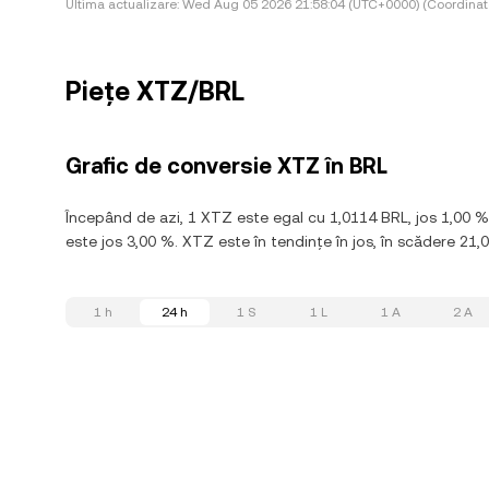
Ultima actualizare:
Wed Aug 05 2026 21:58:04 (UTC+0000) (Coordinate
Piețe XTZ/BRL
Grafic de conversie XTZ în BRL
Începând de azi, 1 XTZ este egal cu 1,0114 BRL, jos 1,00 
este jos 3,00 %. XTZ este în tendințe în jos, în scădere 21,0
1 h
24 h
1 S
1 L
1 A
2 A