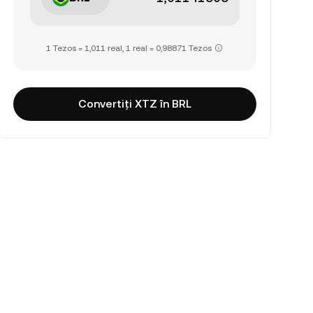
1 Tezos = 1,011 real, 1 real = 0,98871 Tezos
Convertiți XTZ în BRL