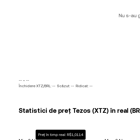
Nu s-au g
-- ~ --
Închidere XTZ/BRL: --
Scăzut: --
Ridicat: --
Statistici de preț Tezos (XTZ) în real (BR
Preț în timp real: R$1,0114