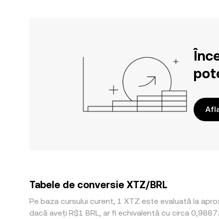
Înc
pote
Afl
Tabele de conversie XTZ/BRL
Pe baza cursului curent, 1 XTZ este evaluată la aprox
dacă aveți R$1 BRL, ar fi echivalentă cu circa 0,988