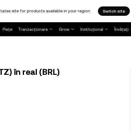
tates site for products available in your region.
Switch site
Piețe
Tranzacționare
Grow
Instituțional
Învățați
Z) în real (BRL)