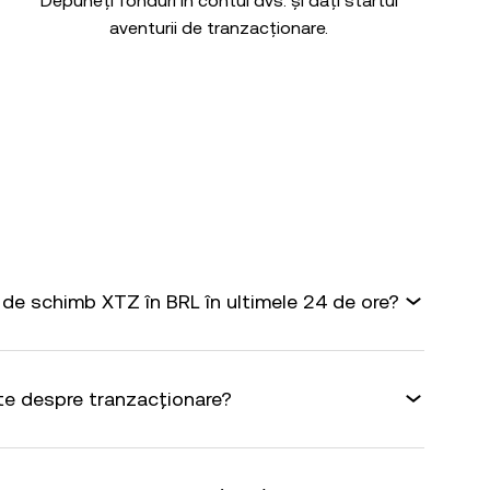
Depuneți fonduri în contul dvs. și dați startul
aventurii de tranzacționare.
de schimb XTZ în BRL în ultimele 24 de ore?
te despre tranzacționare?