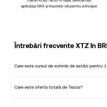
Dacă nu ați făcut-o deja, descărcați
aplicația OKX și înscrieți-vă pentru a începe.
Întrebări frecvente XTZ în BR
Care este cursul de schimb de astăzi pentru 1
Care este oferta totală de Tezos?