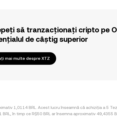
epeți să tranzacționați cripto pe 
nțialul de câștig superior
ați mai multe despre XTZ
imativ 1,0114 BRL. Acest lucru înseamnă că achiziția a 5 Tezo
71 BRL, în timp ce R$50 BRL ar însemna aproximativ 49,4355 BRL