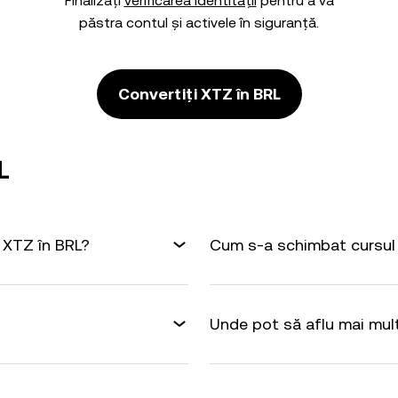
Finalizați
verificarea identității
pentru a vă
păstra contul și activele în siguranță.
Convertiți XTZ în BRL
L
 XTZ în BRL?
Cum s-a schimbat cursul 
Unde pot să aflu mai mul