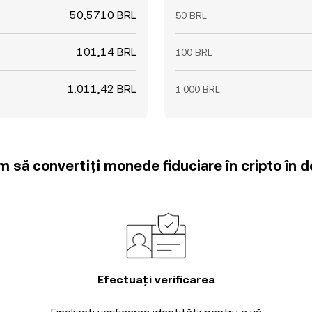
50,5710 BRL
50 BRL
101,14 BRL
100 BRL
1.011,42 BRL
1.000 BRL
m să convertiți monede fiduciare în cripto în d
Efectuați verificarea