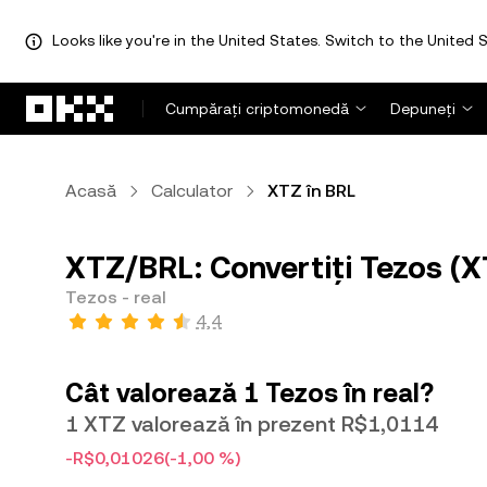
Looks like you're in the United States. Switch to the United S
Săriți la conținutul principal
Cumpărați criptomonedă
Depuneți
Acasă
Calculator
XTZ în BRL
XTZ/BRL: Convertiți Tezos (XT
Tezos - real
4,4
Cât valorează 1 Tezos în real?
1 XTZ valorează în prezent R$1,0114
-R$0,01026
(-1,00 %)