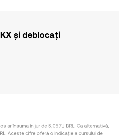
OKX și deblocați
s ar însuma în jur de 5,0571 BRL. Ca alternativă,
. Aceste cifre oferă o indicație a cursului de