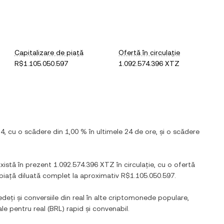
Capitalizare de piață
Ofertă în circulație
R$1.105.050.597
1.092.574.396 XTZ
14
, cu
o scădere
din
1,00 %
în ultimele 24 de ore, și
o scădere
Există în prezent
1.092.574.396 XTZ
în circulație, cu o ofertă
 piață diluată complet la aproximativ
R$1.105.050.597
.
edeți și conversiile din
real
în alte criptomonede populare,
tale pentru
real
(
BRL
) rapid și convenabil.