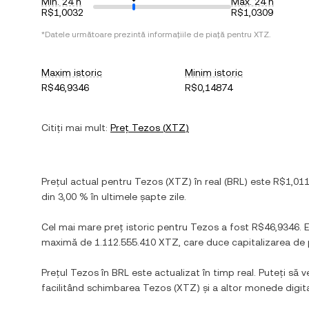
Min. 24 h
Max. 24 h
R$1,0032
R$1,0309
*Datele următoare prezintă informațiile de piață pentru
XTZ
.
Maxim istoric
Minim istoric
R$46,9346
R$0,14874
Citiți mai mult:
Preț
Tezos
(
XTZ
)
Prețul actual pentru
Tezos
(
XTZ
) în
real
(
BRL
) este
R$1,01
din
3,00 %
în ultimele șapte zile.
Cel mai mare preț istoric pentru
Tezos
a fost
R$46,9346
. 
maximă de
1.112.555.410 XTZ
, care duce capitalizarea de
Prețul
Tezos
în
BRL
este actualizat în timp real. Puteți să v
facilitând schimbarea
Tezos
(
XTZ
) și a altor monede digi