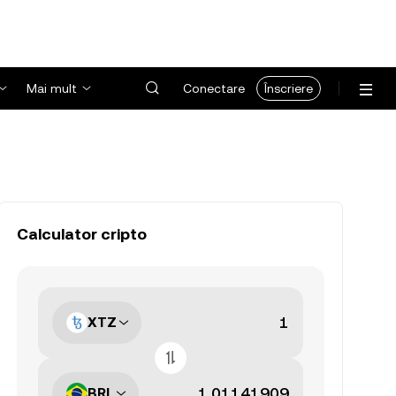
Mai mult
Conectare
Înscriere
Calculator cripto
XTZ
BRL