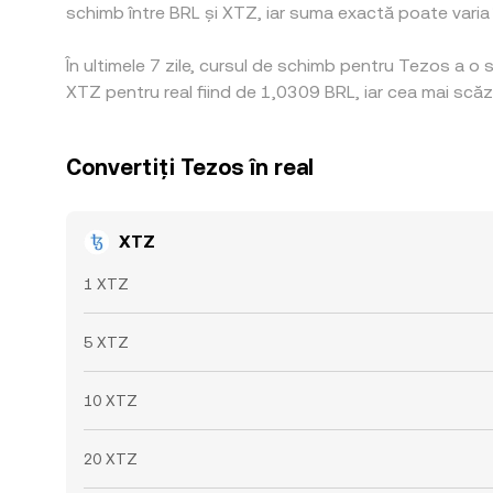
schimb între BRL și XTZ, iar suma exactă poate varia în
În ultimele 7 zile, cursul de schimb pentru Tezos a o
XTZ pentru real fiind de 1,0309 BRL, iar cea mai scăz
Convertiți Tezos în real
XTZ
1 XTZ
5 XTZ
10 XTZ
20 XTZ