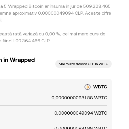
 a 5 Wrapped Bitcoin ar însuma în jur de 509.228.465
 însemna aproximativ 0,00000049094 CLP. Aceste cifre
i.
ceastă rată variază cu 0,00 %, cel mai mare curs de
e fiind 100.364.466 CLP.
an în Wrapped
Mai multe despre CLP la WBTC
WBTC
0,0000000098188 WBTC
0,000000049094 WBTC
0,000000098188 WBTC