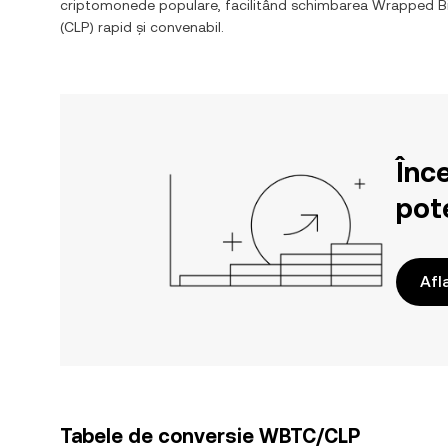
criptomonede populare, facilitând schimbarea
Wrapped Bi
(
CLP
) rapid și convenabil.
Înc
pote
Afl
Tabele de conversie WBTC/CLP