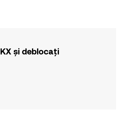
OKX și deblocați