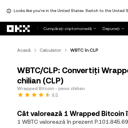
Looks like you're in the United States. Switch to the United S
Săriți la conținutul principal
Cumpărați criptomonedă
Depuneți
Acasă
Calculator
WBTC în CLP
WBTC/CLP: Convertiți Wrappe
chilian (CLP)
Wrapped Bitcoin - peso chilian
4,5
Cât valorează 1 Wrapped Bitcoin î
1 WBTC valorează în prezent P.101.845.6