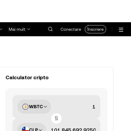
Mai mult
Conectare
Înscriere
Calculator cripto
WBTC
CLP