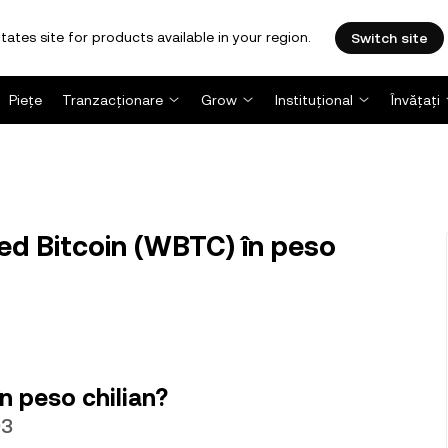
tates site for products available in your region.
Switch site
Piețe
Tranzacționare
Grow
Instituțional
Învățați
d Bitcoin (WBTC) în peso
n peso chilian?
93