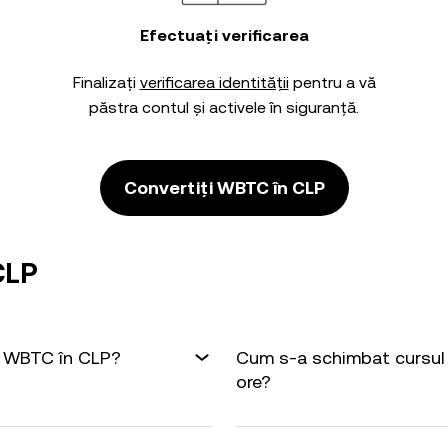
Efectuați verificarea
Finalizați
verificarea identității
pentru a vă
păstra contul și activele în siguranță.
Convertiți WBTC în CLP
CLP
1 WBTC în CLP?
Cum s-a schimbat cursul 
ore?