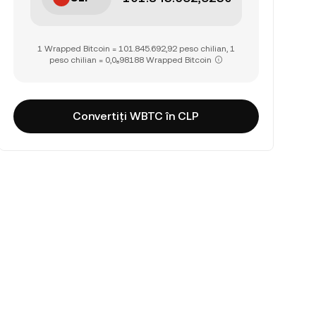
1 Wrapped Bitcoin = 101.845.692,92 peso chilian, 1
peso chilian = 0,0₈98188 Wrapped Bitcoin
Convertiți WBTC în CLP