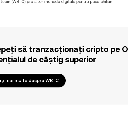
tcoin
(
WBTC
) și a altor monede digitale pentru
peso chilian
epeți să tranzacționați cripto pe 
nțialul de câștig superior
ați mai multe despre WBTC