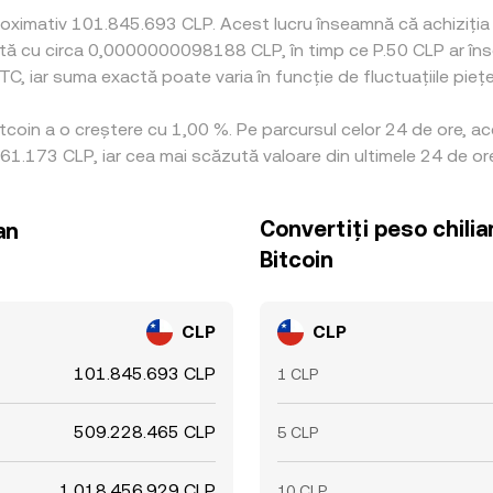
roximativ 101.845.693 CLP. Acest lucru înseamnă că achiziția
valentă cu circa 0,0000000098188 CLP, în timp ce P.50 CLP ar
C, iar suma exactă poate varia în funcție de fluctuațiile piețe
itcoin a o creștere cu 1,00 %. Pe parcursul celor 24 de ore, a
1.173 CLP, iar cea mai scăzută valoare din ultimele 24 de or
Convertiți peso chili
an
Bitcoin
CLP
CLP
101.845.693 CLP
1 CLP
509.228.465 CLP
5 CLP
1.018.456.929 CLP
10 CLP