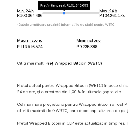
Preț în timp real: P.101.845.693
Min. 24 h
Max. 24 h
P.100.364.466
P.104.261.173
*Datele următoare prezintă informațiile de piață pentru
WBTC
.
Maxim istoric
Minim istoric
P.113.516.574
P.9.235.886
Citiți mai mult:
Preț
Wrapped Bitcoin
(
WBTC
)
Prețul actual pentru
Wrapped Bitcoin
(
WBTC
) în
peso chili
24 de ore, și
o creștere
din
1,00 %
în ultimele șapte zile.
Cel mai mare preț istoric pentru
Wrapped Bitcoin
a fost
P
ofertă maximă de
0 WBTC
, care duce capitalizarea de pi
Prețul
Wrapped Bitcoin
în
CLP
este actualizat în timp real. 