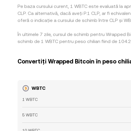
Pe baza cursului curent, 1 WBTC este evaluată la ap
CLP. Ca alternativă, dacă aveți P.1 CLP, ar fi echi
oferă o indicație a cursului de schimb între CLP și WBT
În ultimele 7 zile, cursul de schimb pentru Wrapped B
schimb de 1 WBTC pentru peso chilian fiind de 104.26
Convertiți Wrapped Bitcoin în peso chili
WBTC
1 WBTC
5 WBTC
10 WBTC