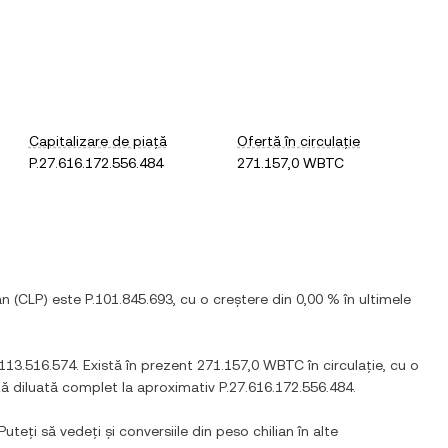
Capitalizare de piață
Ofertă în circulație
P.27.616.172.556.484
271.157,0 WBTC
an
(
CLP
) este
P.101.845.693
, cu
o creștere
din
0,00 %
în ultimele
.113.516.574
. Există în prezent
271.157,0 WBTC
în circulație, cu o
ață diluată complet la aproximativ
P.27.616.172.556.484
.
Puteți să vedeți și conversiile din
peso chilian
în alte