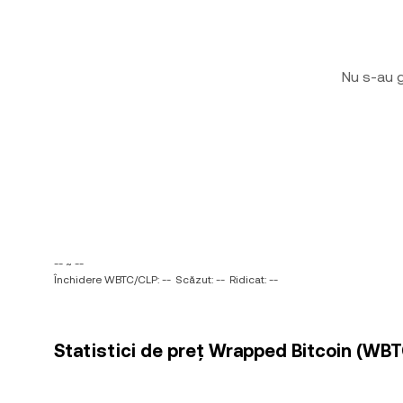
Nu s-au g
-- ~ --
Închidere WBTC/CLP: --
Scăzut: --
Ridicat: --
Statistici de preț Wrapped Bitcoin (WBTC