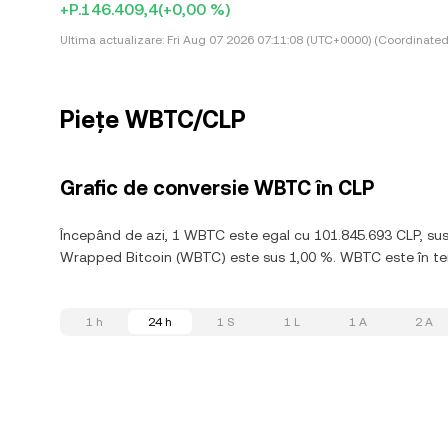
+P.146.409,4
(+0,00 %)
Ultima actualizare:
Fri Aug 07 2026 07:11:08 (UTC+0000) (Coordinated
Piețe WBTC/CLP
Grafic de conversie WBTC în CLP
Începând de azi, 1 WBTC este egal cu 101.845.693 CLP, sus
Wrapped Bitcoin (WBTC) este sus 1,00 %. WBTC este în tendi
1 h
24 h
1 S
1 L
1 A
2 A