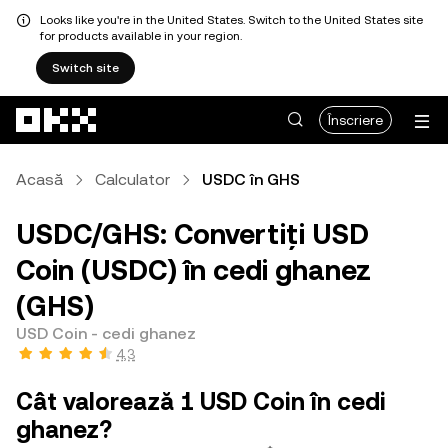
Looks like you're in the United States. Switch to the United States site
for products available in your region.
Switch site
Săriți la conținutul principal
Înscriere
Acasă
Calculator
USDC în GHS
USDC/GHS: Convertiți USD
Coin (USDC) în cedi ghanez
(GHS)
USD Coin - cedi ghanez
4,3
Cât valorează 1 USD Coin în cedi
ghanez?