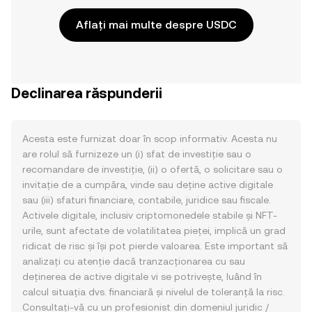
Aflați mai multe despre USDC
Declinarea răspunderii
Acesta este furnizat doar în scop informativ. Acesta nu
are rolul să furnizeze un (i) sfat de investiție sau o
recomandare de investiție, (ii) o ofertă, o solicitare sau o
invitație de a cumpăra, vinde sau deține active digitale
sau (iii) sfaturi financiare, contabile, juridice sau fiscale.
Activele digitale, inclusiv criptomonedele stabile și NFT-
urile, sunt afectate de volatilitatea pieței, implică un grad
ridicat de risc și își pot pierde valoarea. Este important să
analizați cu atenție dacă tranzacționarea cu sau
deținerea de active digitale vi se potrivește, luând în
calcul situația dvs. financiară și nivelul de toleranță la risc.
Consultați-vă cu un profesionist din domeniul juridic /