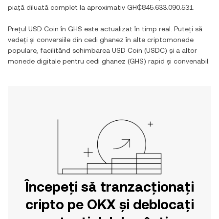
piață diluată complet la aproximativ
GH₵845.633.090.531
.
Prețul
USD Coin
în
GHS
este actualizat în timp real. Puteți să
vedeți și conversiile din
cedi ghanez
în alte criptomonede
populare, facilitând schimbarea
USD Coin
(
USDC
) și a altor
monede digitale pentru
cedi ghanez
(
GHS
) rapid și convenabil.
Începeți să tranzacționați
cripto pe OKX și deblocați