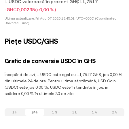
1 USDC valorează în prezent GH₵11,7517
-GH₵0,00235
(+0,00 %)
Ultima actualizare:
Fri Aug 07 2026 18:45:01 (UTC+0000) (Coordinated
Universal Time)
Piețe USDC/GHS
Grafic de conversie USDC în GHS
Începând de azi, 1 USDC este egal cu 11,7517 GHS, jos 0,00 %
din ultimele 24 de ore. Pentru ultima săptămână, USD Coin
(USDC) este jos 0,00 %. USDC este în tendințe în jos, în
scădere 0,00 % în ultimele 30 de zile.
1 h
24 h
1 S
1 L
1 A
2 A