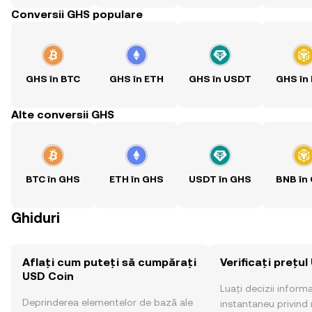
Conversii GHS populare
GHS în BTC
GHS în ETH
GHS în USDT
GHS în
Alte conversii GHS
BTC în GHS
ETH în GHS
USDT în GHS
BNB în
Ghiduri
Aflați cum puteți să cumpărați
Verificați prețu
USD Coin
Luați decizii inform
Deprinderea elementelor de bază ale
instantaneu privind 