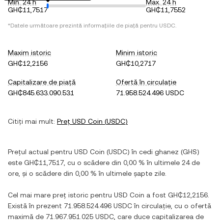
Min. 24 h
Max. 24 h
GH₵11,7517
GH₵11,7552
*Datele următoare prezintă informațiile de piață pentru
USDC
.
Maxim istoric
Minim istoric
GH₵12,2156
GH₵10,2717
Capitalizare de piață
Ofertă în circulație
GH₵845.633.090.531
71.958.524.496 USDC
Citiți mai mult:
Preț
USD Coin
(
USDC
)
Prețul actual pentru
USD Coin
(
USDC
) în
cedi ghanez
(
GHS
)
este
GH₵11,7517
, cu
o scădere
din
0,00 %
în ultimele 24 de
ore, și
o scădere
din
0,00 %
în ultimele șapte zile.
Cel mai mare preț istoric pentru
USD Coin
a fost
GH₵12,2156
.
Există în prezent
71.958.524.496 USDC
în circulație, cu o ofertă
maximă de
71.967.951.025 USDC
, care duce capitalizarea de