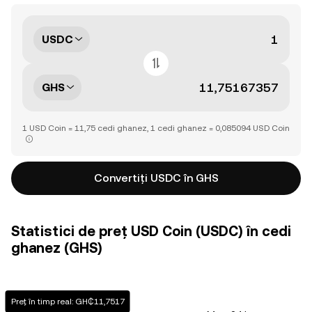
USDC
GHS
1 USD Coin = 11,75 cedi ghanez, 1 cedi ghanez = 0,085094 USD Coin
Convertiți USDC în GHS
Statistici de preț USD Coin (USDC) în cedi
ghanez (GHS)
Preț în timp real: GH₵11,7517