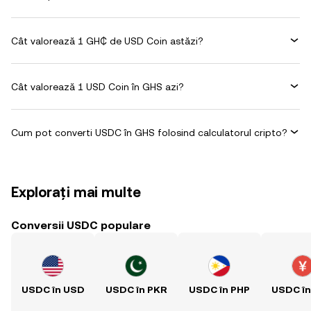
Cât valorează 1 GH₵ de USD Coin astăzi?
Cât valorează 1 USD Coin în GHS azi?
Cum pot converti USDC în GHS folosind calculatorul cripto?
Explorați mai multe
Conversii USDC populare
USDC în USD
USDC în PKR
USDC în PHP
USDC î