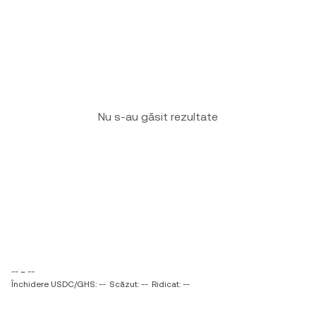
Nu s-au găsit rezultate
-- ~ --
Închidere USDC/GHS: --
Scăzut: --
Ridicat: --