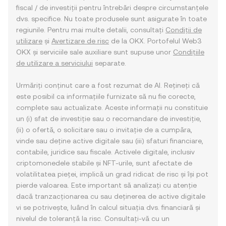
fiscal / de investiții pentru întrebări despre circumstanțele
dvs. specifice. Nu toate produsele sunt asigurate în toate
regiunile. Pentru mai multe detalii, consultați
Condiții de
utilizare
și
Avertizare de risc
de la OKX. Portofelul Web3
OKX și serviciile sale auxiliare sunt supuse unor
Condițiile
de utilizare a serviciului
separate.
Urmăriți conținut care a fost rezumat de AI. Rețineți că
este posibil ca informațiile furnizate să nu fie corecte,
complete sau actualizate. Aceste informații nu constituie
un (i) sfat de investiție sau o recomandare de investiție,
(ii) o ofertă, o solicitare sau o invitație de a cumpăra,
vinde sau deține active digitale sau (iii) sfaturi financiare,
contabile, juridice sau fiscale. Activele digitale, inclusiv
criptomonedele stabile și NFT-urile, sunt afectate de
volatilitatea pieței, implică un grad ridicat de risc și își pot
pierde valoarea. Este important să analizați cu atenție
dacă tranzacționarea cu sau deținerea de active digitale
vi se potrivește, luând în calcul situația dvs. financiară și
nivelul de toleranță la risc. Consultați-vă cu un