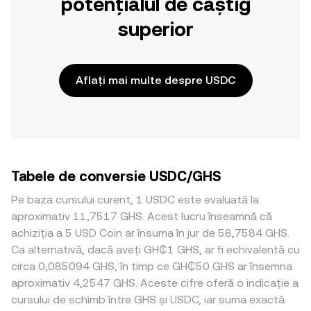
potențialul de câștig
superior
Aflați mai multe despre USDC
Tabele de conversie USDC/GHS
Pe baza cursului curent, 1 USDC este evaluată la
aproximativ 11,7517 GHS. Acest lucru înseamnă că
achiziția a 5 USD Coin ar însuma în jur de 58,7584 GHS.
Ca alternativă, dacă aveți GH₵1 GHS, ar fi echivalentă cu
circa 0,085094 GHS, în timp ce GH₵50 GHS ar însemna
aproximativ 4,2547 GHS. Aceste cifre oferă o indicație a
cursului de schimb între GHS și USDC, iar suma exactă