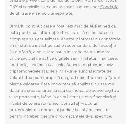
utilizare
și
Avertizare de risc
de la OKX. Portofelul Web3
OKX și serviciile sale auxiliare sunt supuse unor
Condițiile
de utilizare a serviciului
separate.
Urmăriți conținut care a fost rezumat de AI. Rețineți că
este posibil ca informațiile furnizate să nu fie corecte,
complete sau actualizate. Aceste informații nu constituie
un (i) sfat de investiție sau o recomandare de investiție,
(ii) o ofertă, o solicitare sau o invitație de a cumpăra,
vinde sau deține active digitale sau (iii) sfaturi financiare,
contabile, juridice sau fiscale. Activele digitale, inclusiv
criptomonedele stabile și NFT-urile, sunt afectate de
volatilitatea pieței, implică un grad ridicat de risc și își pot
pierde valoarea. Este important să analizați cu atenție
dacă tranzacționarea cu sau deținerea de active digitale
vi se potrivește, luând în calcul situația dvs. financiară și
nivelul de toleranță la risc. Consultați-vă cu un
profesionist din domeniul juridic / fiscal / de investiții
pentru întrebări despre circumstanțele dvs. specifice.