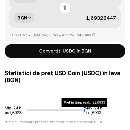
BGN
1 USD Coin = 1,693 leva, 1 leva = 0,59057 USD Coin
Convertiți USDC în BGN
Statistici de preț USD Coin (USDC) în leva
(BGN)
Preț în timp real: лв1,6933
Min. 24 h
Max. 24 h
лв1,6928
лв1,6933
*Datele următoare prezintă informațiile de piață pentru
USDC
.