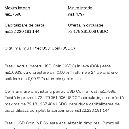
Maxim istoric
Minim istoric
лв1,7598
лв1,4797
Capitalizare de piață
Ofertă în circulație
лв122.220.191.144
72.179.361.006 USDC
Citiți mai mult:
Preț
USD Coin
(
USDC
)
Prețul actual pentru
USD Coin
(
USDC
) în
leva
(
BGN
) este
лв1,6933
, cu
o creștere
din
0,00 %
în ultimele 24 de ore, și
o
scădere
din
0,00 %
în ultimele șapte zile.
Cel mai mare preț istoric pentru
USD Coin
a fost
лв1,7598
.
Există în prezent
72.179.361.006 USDC
în circulație, cu o ofertă
maximă de
72.181.237.484 USDC
, care duce capitalizarea de
piață diluată complet la aproximativ
лв122.220.191.144
.
Prețul
USD Coin
în
BGN
este actualizat în timp real. Puteți să