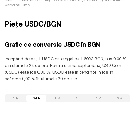
Ultima actualizare:
Sun Aug 09 2026 12:49:32 (UTC+0000) (Coordinated
Universal Time)
Piețe USDC/BGN
Grafic de conversie USDC în BGN
Începând de azi, 1 USDC este egal cu 1,6933 BGN, sus 0,00 %
din ultimele 24 de ore. Pentru ultima săptămână, USD Coin
(USDC) este jos 0,00 %. USDC este în tendințe în jos, în
scădere 0,00 % în ultimele 30 de zile.
1 h
24 h
1 S
1 L
1 A
2 A