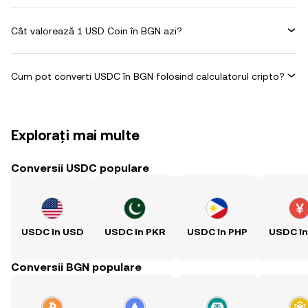
Cât valorează 1 USD Coin în BGN azi?
Cum pot converti USDC în BGN folosind calculatorul cripto?
Explorați mai multe
Conversii USDC populare
USDC în USD
USDC în PKR
USDC în PHP
USDC î
Conversii BGN populare