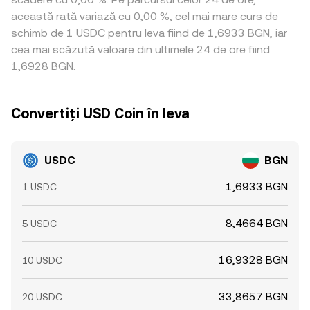
această rată variază cu 0,00 %, cel mai mare curs de
schimb de 1 USDC pentru leva fiind de 1,6933 BGN, iar
cea mai scăzută valoare din ultimele 24 de ore fiind
1,6928 BGN.
Convertiți USD Coin în leva
USDC
BGN
1,6933 BGN
1 USDC
8,4664 BGN
5 USDC
16,9328 BGN
10 USDC
33,8657 BGN
20 USDC