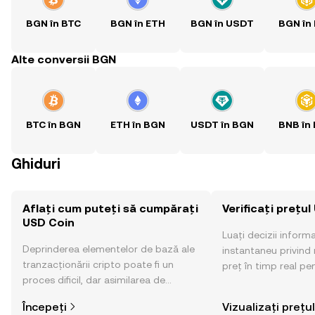
BGN în BTC
BGN în ETH
BGN în USDT
BGN în
Alte conversii BGN
BTC în BGN
ETH în BGN
USDT în BGN
BNB în
Ghiduri
Aflați cum puteți să cumpărați
Verificați prețu
USD Coin
Luați decizii inform
Deprinderea elementelor de bază ale
instantaneu privind 
tranzacționării cripto poate fi un
preț în timp real pe
proces dificil, dar asimilarea de
sentimentul comunităț
informații privind locul și modul de
altele.
Începeți
Vizualizați prețul
cumpărare a activelor cripto este mai