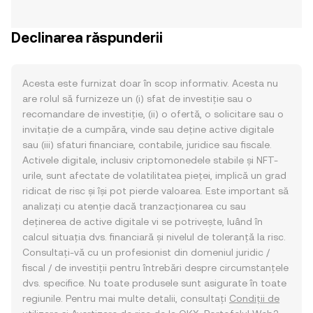
Declinarea răspunderii
Acesta este furnizat doar în scop informativ. Acesta nu
are rolul să furnizeze un (i) sfat de investiție sau o
recomandare de investiție, (ii) o ofertă, o solicitare sau o
invitație de a cumpăra, vinde sau deține active digitale
sau (iii) sfaturi financiare, contabile, juridice sau fiscale.
Activele digitale, inclusiv criptomonedele stabile și NFT-
urile, sunt afectate de volatilitatea pieței, implică un grad
ridicat de risc și își pot pierde valoarea. Este important să
analizați cu atenție dacă tranzacționarea cu sau
deținerea de active digitale vi se potrivește, luând în
calcul situația dvs. financiară și nivelul de toleranță la risc.
Consultați-vă cu un profesionist din domeniul juridic /
fiscal / de investiții pentru întrebări despre circumstanțele
dvs. specifice. Nu toate produsele sunt asigurate în toate
regiunile. Pentru mai multe detalii, consultați
Condiții de