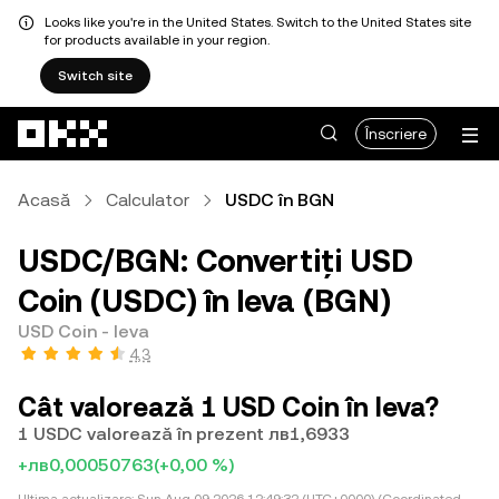
Looks like you're in the United States. Switch to the United States site
for products available in your region.
Switch site
Săriți la conținutul principal
Înscriere
Acasă
Calculator
USDC în BGN
USDC/BGN: Convertiți USD
Coin (USDC) în leva (BGN)
USD Coin - leva
4,3
Cât valorează 1 USD Coin în leva?
1 USDC valorează în prezent лв1,6933
+лв0,00050763
(+0,00 %)