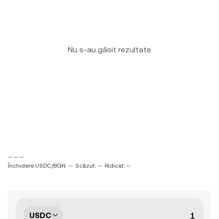
Nu s-au găsit rezultate
-- ~ --
Închidere USDC/BGN: --
Scăzut: --
Ridicat: --
USDC