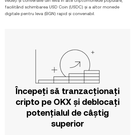
vedeți și conversiile din
leva
în alte criptomonede populare,
facilitând schimbarea
USD Coin
(
USDC
) și a altor monede
digitale pentru
leva
(
BGN
) rapid și convenabil.
Începeți să tranzacționați
cripto pe OKX și deblocați
potențialul de câștig
superior