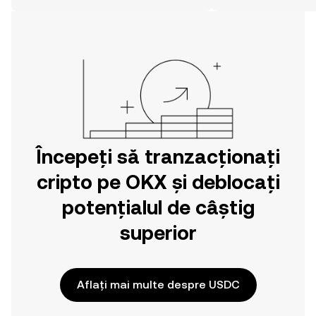
simplă decât credeți. Dați startul
aventurii dvs. din aplicația mobilă OKX
sau chiar aici pe web.
Începeți să tranzacționați
cripto pe OKX și deblocați
potențialul de câștig
superior
Aflați mai multe despre USDC