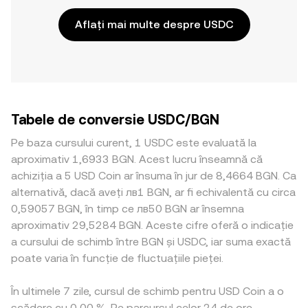
Aflați mai multe despre USDC
Tabele de conversie USDC/BGN
Pe baza cursului curent, 1 USDC este evaluată la
aproximativ 1,6933 BGN. Acest lucru înseamnă că
achiziția a 5 USD Coin ar însuma în jur de 8,4664 BGN. Ca
alternativă, dacă aveți лв1 BGN, ar fi echivalentă cu circa
0,59057 BGN, în timp ce лв50 BGN ar însemna
aproximativ 29,5284 BGN. Aceste cifre oferă o indicație
a cursului de schimb între BGN și USDC, iar suma exactă
poate varia în funcție de fluctuațiile pieței.
În ultimele 7 zile, cursul de schimb pentru USD Coin a o
scădere cu 0,00 %. Pe parcursul celor 24 de ore,