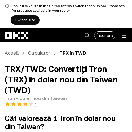
Looks like you're in the United States. Switch to the United States site
for products available in your region.
Switch site
Săriți la conținutul principal
Înscriere
Acasă
Calculator
TRX în TWD
TRX/TWD: Convertiți Tron
(TRX) în dolar nou din Taiwan
(TWD)
Tron - dolar nou din Taiwan
4
Cât valorează 1 Tron în dolar nou
din Taiwan?