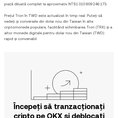
piață diluată complet la aproximativ
NT$1.010.609.246.173
.
Prețul
Tron
în
TWD
este actualizat în timp real. Puteți să
vedeți și conversiile din
dolar nou din Taiwan
în alte
criptomonede populare, facilitând schimbarea
Tron
(
TRX
) și a
altor monede digitale pentru
dolar nou din Taiwan
(
TWD
)
rapid și convenabil.
Începeți să tranzacționați
cripto pe OKX și deblocați