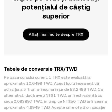
potențialul de câștig
superior
Aflați mai multe despre TRX
Tabele de conversie TRX/TWD
Pe baza cursului curent, 1 TRX este evaluată la
aproximativ 10,6499 TWD. Acest lucru înseamnă că
achiziția a 5 Tron ar însuma în jur de 53,2496 TWD. Ca
alternativă, dacă aveți NT$1 TWD, ar fi echivalentă cu
circa 0,093897 TWD, în timp ce NT$50 TWD ar însemna
aproximativ 4,6949 TWD. Aceste cifre oferă o indicație