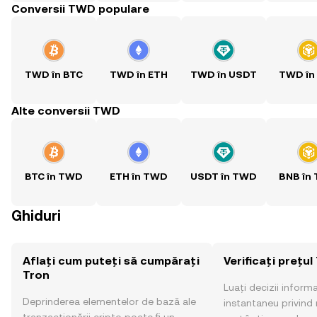
Conversii TWD populare
TWD în BTC
TWD în ETH
TWD în USDT
TWD în
Alte conversii TWD
BTC în TWD
ETH în TWD
USDT în TWD
BNB în
Ghiduri
Aflați cum puteți să cumpărați
Verificați prețul
Tron
Luați decizii inform
Deprinderea elementelor de bază ale
instantaneu privind 