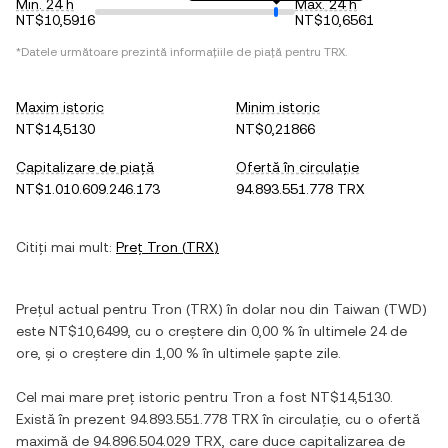
Min. 24 h
Max. 24 h
NT$10,5916
NT$10,6561
*Datele următoare prezintă informațiile de piață pentru
TRX
.
Maxim istoric
Minim istoric
NT$14,5130
NT$0,21866
Capitalizare de piață
Ofertă în circulație
NT$1.010.609.246.173
94.893.551.778 TRX
Citiți mai mult:
Preț
Tron
(
TRX
)
Prețul actual pentru
Tron
(
TRX
) în
dolar nou din Taiwan
(
TWD
)
este
NT$10,6499
, cu
o creștere
din
0,00 %
în ultimele 24 de
ore, și
o creștere
din
1,00 %
în ultimele șapte zile.
Cel mai mare preț istoric pentru
Tron
a fost
NT$14,5130
.
Există în prezent
94.893.551.778 TRX
în circulație, cu o ofertă
maximă de
94.896.504.029 TRX
, care duce capitalizarea de