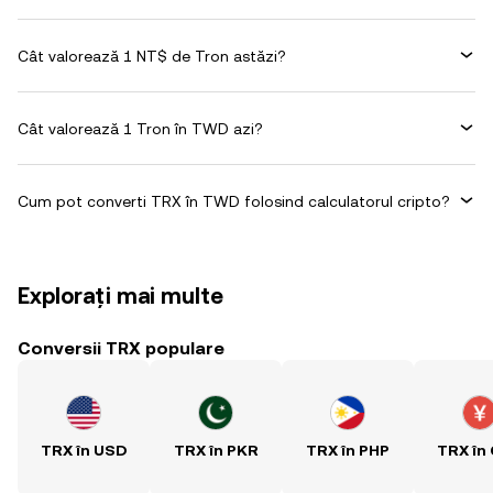
Cât valorează 1 NT$ de Tron astăzi?
Cât valorează 1 Tron în TWD azi?
Cum pot converti TRX în TWD folosind calculatorul cripto?
Explorați mai multe
Conversii TRX populare
TRX în USD
TRX în PKR
TRX în PHP
TRX în