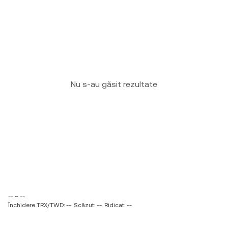
Nu s-au găsit rezultate
-- ~ --
Închidere TRX/TWD: --
Scăzut: --
Ridicat: --