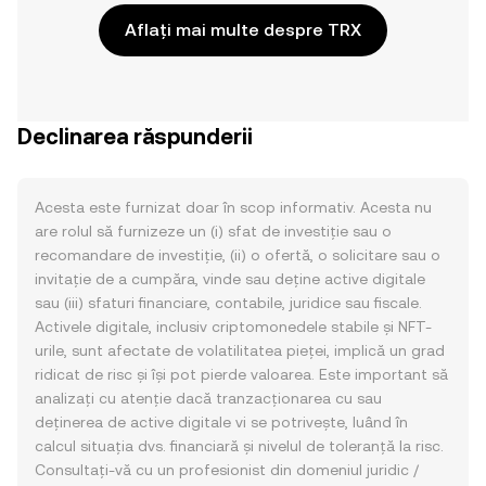
Aflați mai multe despre TRX
Declinarea răspunderii
Acesta este furnizat doar în scop informativ. Acesta nu
are rolul să furnizeze un (i) sfat de investiție sau o
recomandare de investiție, (ii) o ofertă, o solicitare sau o
invitație de a cumpăra, vinde sau deține active digitale
sau (iii) sfaturi financiare, contabile, juridice sau fiscale.
Activele digitale, inclusiv criptomonedele stabile și NFT-
urile, sunt afectate de volatilitatea pieței, implică un grad
ridicat de risc și își pot pierde valoarea. Este important să
analizați cu atenție dacă tranzacționarea cu sau
deținerea de active digitale vi se potrivește, luând în
calcul situația dvs. financiară și nivelul de toleranță la risc.
Consultați-vă cu un profesionist din domeniul juridic /