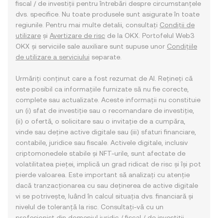
fiscal / de investiții pentru întrebări despre circumstanțele
dvs. specifice. Nu toate produsele sunt asigurate în toate
regiunile. Pentru mai multe detalii, consultați
Condiții de
utilizare
și
Avertizare de risc
de la OKX. Portofelul Web3
OKX și serviciile sale auxiliare sunt supuse unor
Condițiile
de utilizare a serviciului
separate.
Urmăriți conținut care a fost rezumat de AI. Rețineți că
este posibil ca informațiile furnizate să nu fie corecte,
complete sau actualizate. Aceste informații nu constituie
un (i) sfat de investiție sau o recomandare de investiție,
(ii) o ofertă, o solicitare sau o invitație de a cumpăra,
vinde sau deține active digitale sau (iii) sfaturi financiare,
contabile, juridice sau fiscale. Activele digitale, inclusiv
criptomonedele stabile și NFT-urile, sunt afectate de
volatilitatea pieței, implică un grad ridicat de risc și își pot
pierde valoarea. Este important să analizați cu atenție
dacă tranzacționarea cu sau deținerea de active digitale
vi se potrivește, luând în calcul situația dvs. financiară și
nivelul de toleranță la risc. Consultați-vă cu un
profesionist din domeniul juridic / fiscal / de investiții