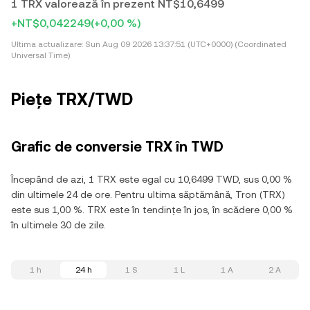
1 TRX valorează în prezent NT$10,6499
+NT$0,042249
(+0,00 %)
Ultima actualizare:
Sun Aug 09 2026 13:37:51 (UTC+0000) (Coordinated
Universal Time)
Piețe TRX/TWD
Grafic de conversie TRX în TWD
Începând de azi, 1 TRX este egal cu 10,6499 TWD, sus 0,00 %
din ultimele 24 de ore. Pentru ultima săptămână, Tron (TRX)
este sus 1,00 %. TRX este în tendințe în jos, în scădere 0,00 %
în ultimele 30 de zile.
1 h
24 h
1 S
1 L
1 A
2 A