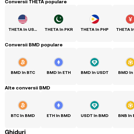
Conversii THETA populare
THETA în USD
THETA în PKR
THETA în PHP
THETA î
Conversii BMD populare
BMD în BTC
BMD în ETH
BMD în USDT
BMD în
Alte conversii BMD
BTC în BMD
ETH în BMD
USDT în BMD
BNB în
Ghiduri