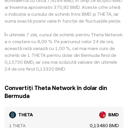
echivalentă cu circa 7,4184 BMD, în timp ce BD$50 BMD
ar însemna aproximativ 370,92 BMD. Aceste cifre oferă
o indicație a cursului de schimb între BMD și THETA, iar
suma exactă poate varia în funcție de fluctuațiile pieței.
În ultimele 7 zile, cursul de schimb pentru Theta Network
a o creștere cu 8,00 %. Pe parcursul celor 24 de ore,
această rată variază cu 1,00 %, cel mai mare curs de
schimb de 1 THETA pentru dolar din Bermuda fiind de
0,13730 BMD, iar cea mai scăzută valoare din ultimele
24 de ore fiind 0,13320 BMD.
Convertiți Theta Network în dolar din
Bermuda
THETA
BMD
0,13480 BMD
1 THETA