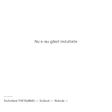
Nu s-au găsit rezultate
-- ~ --
Închidere THETA/BMD: --
Scăzut: --
Ridicat: --