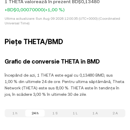
1 THETA valorează în prezent BD$0,13480
+BD$0,00070000
(+1,00 %)
Ultima actualizare:
Sun Aug 09 2026 12:00:35 (UTC+0000) (Coordinated
Universal Time)
Piețe THETA/BMD
Grafic de conversie THETA în BMD
Începând de azi, 1 THETA este egal cu 0,13480 BMD, sus
1,00 % din ultimele 24 de ore. Pentru ultima săptămână, Theta
Network (THETA) este sus 8,00 %. THETA este în tendințe în
jos, în scădere 3,00 % în ultimele 30 de zile.
1 h
24 h
1 S
1 L
1 A
2 A