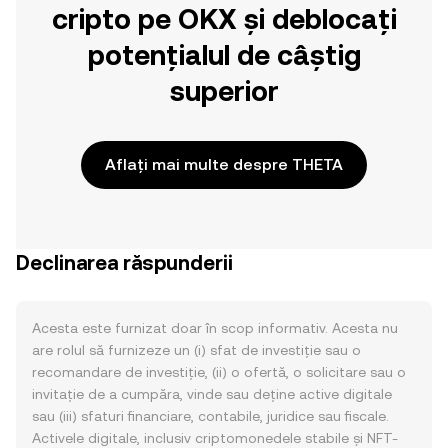
cripto pe OKX și deblocați
potențialul de câștig
superior
Aflați mai multe despre THETA
Declinarea răspunderii
Acesta este furnizat doar în scop informativ. Acesta nu
are rolul să furnizeze un (i) sfat de investiție sau o
recomandare de investiție, (ii) o ofertă, o solicitare sau o
invitație de a cumpăra, vinde sau deține active digitale
sau (iii) sfaturi financiare, contabile, juridice sau fiscale.
Activele digitale, inclusiv criptomonedele stabile și NFT-