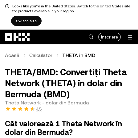
Looks like you're in the United States. Switch to the United States site
for products available in your region.
Switch site
Săriți la conținutul principal
Înscriere
Acasă
Calculator
THETA în BMD
THETA/BMD: Convertiți Theta
Network (THETA) în dolar din
Bermuda (BMD)
Theta Network - dolar din Bermuda
4,5
Cât valorează 1 Theta Network în
dolar din Bermuda?