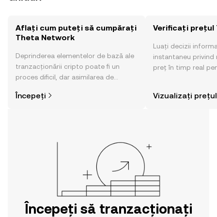
Aflați cum puteți să cumpărați
Verificați prețu
Theta Network
Luați decizii inform
Deprinderea elementelor de bază ale
instantaneu privind 
tranzacționării cripto poate fi un
preț în timp real pe
proces dificil, dar asimilarea de
Network, sentimentul
informații privind locul și modul de
și multe altele.
Începeți
Vizualizați prețul
cumpărare a activelor cripto este mai
simplă decât credeți. Dați startul
aventurii dvs. din aplicația mobilă OKX
sau chiar aici pe web.
Începeți să tranzacționați