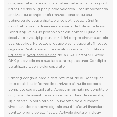
urile, sunt afectate de volatilitatea pieței, implică un grad
ridicat de risc și își pot pierde valoarea. Este important să
analizați cu atenție dacă tranzacționarea cu sau
deținerea de active digitale vi se potrivește, luând în
calcul situația dvs. financiară și nivelul de toleranță la risc.
Consultați-vă cu un profesionist din domeniul juridic /
fiscal / de investiții pentru întrebări despre circumstanțele
dvs. specifice. Nu toate produsele sunt asigurate în toate
regiunile. Pentru mai multe detalii, consultați
Condiții de
utilizare
și
Avertizare de risc
de la OKX. Portofelul Web3
OKX și serviciile sale auxiliare sunt supuse unor
Condițiile
de utilizare a serviciului
separate.
Urmăriți conținut care a fost rezumat de AI. Rețineți că
este posibil ca informațiile furnizate să nu fie corecte,
complete sau actualizate. Aceste informații nu constituie
un (i) sfat de investiție sau o recomandare de investiție,
(ii) o ofertă, o solicitare sau o invitație de a cumpăra,
vinde sau deține active digitale sau (iii) sfaturi financiare,
contabile, juridice sau fiscale. Activele digitale, inclusiv