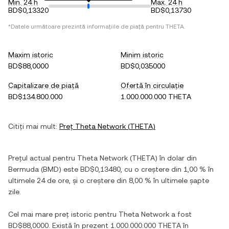
Min. 24 h
Max. 24 h
BD$0,13320
BD$0,13730
*Datele următoare prezintă informațiile de piață pentru
THETA
.
Maxim istoric
Minim istoric
BD$88,0000
BD$0,035000
Capitalizare de piață
Ofertă în circulație
BD$134.800.000
1.000.000.000 THETA
Citiți mai mult:
Preț
Theta Network
(
THETA
)
Prețul actual pentru
Theta Network
(
THETA
) în
dolar din
Bermuda
(
BMD
) este
BD$0,13480
, cu
o creștere
din
1,00 %
în
ultimele 24 de ore, și
o creștere
din
8,00 %
în ultimele șapte
zile.
Cel mai mare preț istoric pentru
Theta Network
a fost
BD$88,0000
. Există în prezent
1.000.000.000 THETA
în