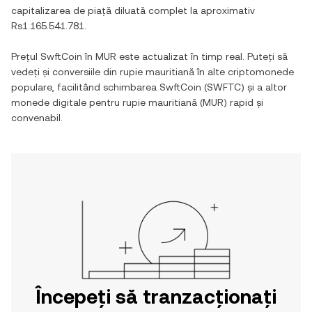
capitalizarea de piață diluată complet la aproximativ
Rs1.165.541.781
.
Prețul
SwftCoin
în
MUR
este actualizat în timp real. Puteți să
vedeți și conversiile din
rupie mauritiană
în alte criptomonede
populare, facilitând schimbarea
SwftCoin
(
SWFTC
) și a altor
monede digitale pentru
rupie mauritiană
(
MUR
) rapid și
convenabil.
Începeți să tranzacționați