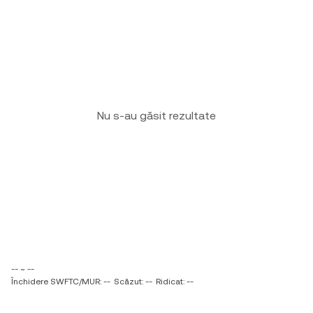
Nu s-au găsit rezultate
-- ~ --
Închidere SWFTC/MUR: --
Scăzut: --
Ridicat: --