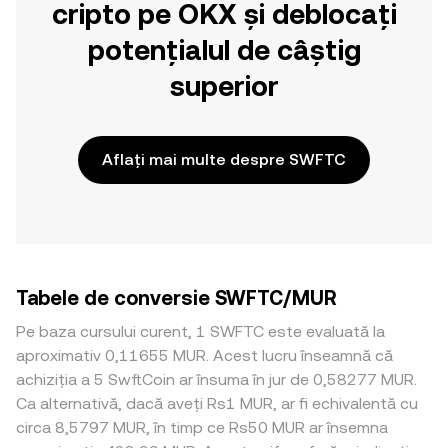
cripto pe OKX și deblocați
potențialul de câștig
superior
Aflați mai multe despre SWFTC
Tabele de conversie SWFTC/MUR
Pe baza cursului curent, 1 SWFTC este evaluată la
aproximativ 0,11655 MUR. Acest lucru înseamnă că
achiziția a 5 SwftCoin ar însuma în jur de 0,58277 MUR.
Ca alternativă, dacă aveți Rs1 MUR, ar fi echivalentă cu
circa 8,5797 MUR, în timp ce Rs50 MUR ar însemna