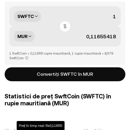
SWFTC
MUR
1 SwftCoin = 0,11655 rupie mauritiană, 1 rupie mauritiană = 8,579
SwftCoin
Convertiți SWFTC în MUR
Statistici de preț SwftCoin (SWFTC) în
rupie mauritiană (MUR)
Preț în timp real: Rs0,11655