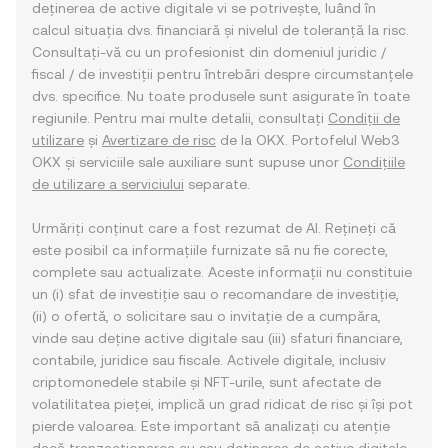
deținerea de active digitale vi se potrivește, luând în
calcul situația dvs. financiară și nivelul de toleranță la risc.
Consultați-vă cu un profesionist din domeniul juridic /
fiscal / de investiții pentru întrebări despre circumstanțele
dvs. specifice. Nu toate produsele sunt asigurate în toate
regiunile. Pentru mai multe detalii, consultați
Condiții de
utilizare
și
Avertizare de risc
de la OKX. Portofelul Web3
OKX și serviciile sale auxiliare sunt supuse unor
Condițiile
de utilizare a serviciului
separate.
Urmăriți conținut care a fost rezumat de AI. Rețineți că
este posibil ca informațiile furnizate să nu fie corecte,
complete sau actualizate. Aceste informații nu constituie
un (i) sfat de investiție sau o recomandare de investiție,
(ii) o ofertă, o solicitare sau o invitație de a cumpăra,
vinde sau deține active digitale sau (iii) sfaturi financiare,
contabile, juridice sau fiscale. Activele digitale, inclusiv
criptomonedele stabile și NFT-urile, sunt afectate de
volatilitatea pieței, implică un grad ridicat de risc și își pot
pierde valoarea. Este important să analizați cu atenție