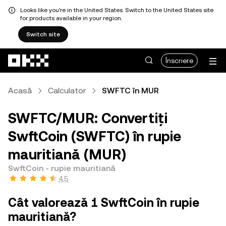
Looks like you're in the United States. Switch to the United States site
for products available in your region.
Switch site
Săriți la conținutul principal
Înscriere
Acasă
Calculator
SWFTC în MUR
SWFTC/MUR: Convertiți
SwftCoin (SWFTC) în rupie
mauritiană (MUR)
SwftCoin - rupie mauritiană
4,5
Cât valorează 1 SwftCoin în rupie
mauritiană?