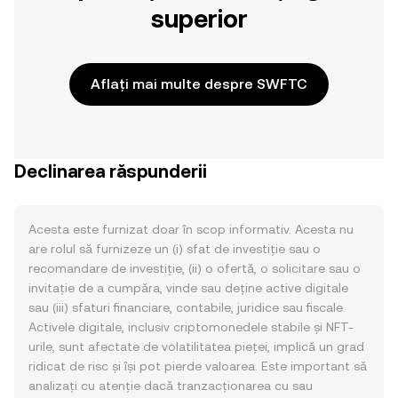
superior
Aflați mai multe despre SWFTC
Declinarea răspunderii
Acesta este furnizat doar în scop informativ. Acesta nu
are rolul să furnizeze un (i) sfat de investiție sau o
recomandare de investiție, (ii) o ofertă, o solicitare sau o
invitație de a cumpăra, vinde sau deține active digitale
sau (iii) sfaturi financiare, contabile, juridice sau fiscale.
Activele digitale, inclusiv criptomonedele stabile și NFT-
urile, sunt afectate de volatilitatea pieței, implică un grad
ridicat de risc și își pot pierde valoarea. Este important să
analizați cu atenție dacă tranzacționarea cu sau