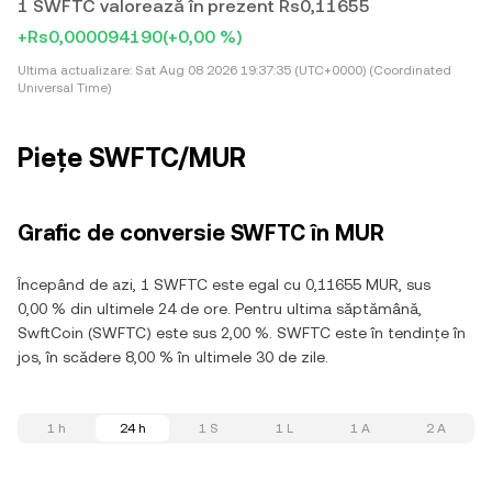
1 SWFTC valorează în prezent Rs0,11655
+Rs0,000094190
(+0,00 %)
Ultima actualizare:
Sat Aug 08 2026 19:37:35 (UTC+0000) (Coordinated
Universal Time)
Piețe SWFTC/MUR
Grafic de conversie SWFTC în MUR
Începând de azi, 1 SWFTC este egal cu 0,11655 MUR, sus
0,00 % din ultimele 24 de ore. Pentru ultima săptămână,
SwftCoin (SWFTC) este sus 2,00 %. SWFTC este în tendințe în
jos, în scădere 8,00 % în ultimele 30 de zile.
1 h
24 h
1 S
1 L
1 A
2 A