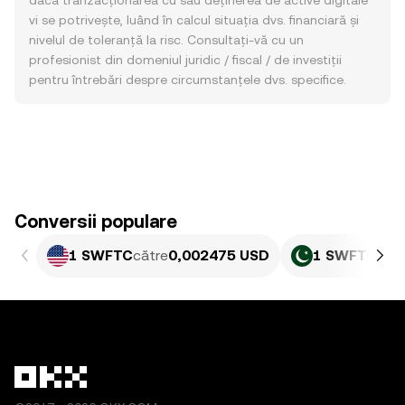
dacă tranzacționarea cu sau deținerea de active digitale
vi se potrivește, luând în calcul situația dvs. financiară și
nivelul de toleranță la risc. Consultați-vă cu un
profesionist din domeniul juridic / fiscal / de investiții
pentru întrebări despre circumstanțele dvs. specifice.
Conversii populare
1 SWFTC
către
0,002475 USD
1 SWFTC
căt