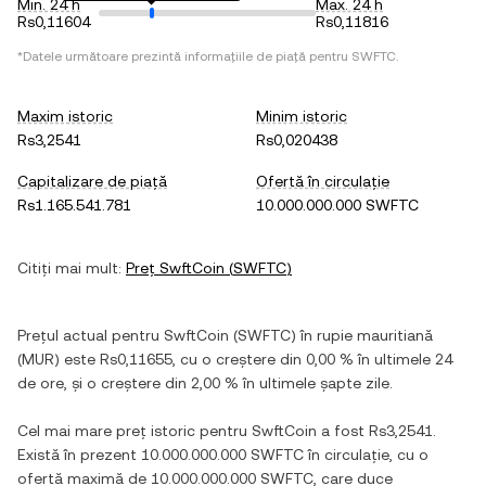
Min. 24 h
Max. 24 h
Rs0,11604
Rs0,11816
*Datele următoare prezintă informațiile de piață pentru
SWFTC
.
Maxim istoric
Minim istoric
Rs3,2541
Rs0,020438
Capitalizare de piață
Ofertă în circulație
Rs1.165.541.781
10.000.000.000 SWFTC
Citiți mai mult:
Preț
SwftCoin
(
SWFTC
)
Prețul actual pentru
SwftCoin
(
SWFTC
) în
rupie mauritiană
(
MUR
) este
Rs0,11655
, cu
o creștere
din
0,00 %
în ultimele 24
de ore, și
o creștere
din
2,00 %
în ultimele șapte zile.
Cel mai mare preț istoric pentru
SwftCoin
a fost
Rs3,2541
.
Există în prezent
10.000.000.000 SWFTC
în circulație, cu o
ofertă maximă de
10.000.000.000 SWFTC
, care duce