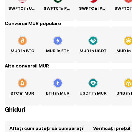
SWFTC în USD
SWFTC în PKR
SWFTC în PHP
Conversii MUR populare
MUR în BTC
MUR în ETH
MUR în USDT
MUR în
Alte conversii MUR
BTC în MUR
ETH în MUR
USDT în MUR
BNB în
Ghiduri
Aflați cum puteți să cumpărați
Verificați prețu