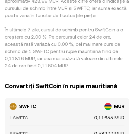
aproximativ 428,99 MUR. Aceste cifre oferă o indicație a
cursului de schimb între MUR și SWFTC, iar suma exactă
poate varia în funcție de fluctuațiile pieței.
În ultimele 7 zile, cursul de schimb pentru SwftCoin a o
creștere cu 2,00 %. Pe parcursul celor 24 de ore,
această rată variază cu 0,00 %, cel mai mare curs de
schimb de 1 SWFTC pentru rupie mauritiană fiind de
0,11816 MUR, iar cea mai scăzută valoare din ultimele
24 de ore fiind 0,11604 MUR.
Convertiți SwftCoin în rupie mauritiană
SWFTC
MUR
0,11655 MUR
1 SWFTC
0,58277 MUR
5 SWFTC