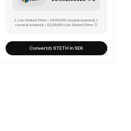
1 Lido Staked Ether = 18.052,83 coroană suedeză, 1
coroană suedeză = 0,0₄55393 Lido Staked Ether
Convertiți STETH în SEK