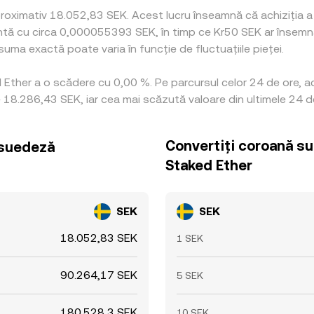
roximativ 18.052,83 SEK. Acest lucru înseamnă că achiziția a 
alentă cu circa 0,000055393 SEK, în timp ce Kr50 SEK ar înse
suma exactă poate varia în funcție de fluctuațiile pieței.
ed Ether a o scădere cu 0,00 %. Pe parcursul celor 24 de ore, 
8.286,43 SEK, iar cea mai scăzută valoare din ultimele 24 de
Convertiți coroană su
 suedeză
Staked Ether
SEK
SEK
18.052,83 SEK
1 SEK
90.264,17 SEK
5 SEK
180.528,3 SEK
10 SEK