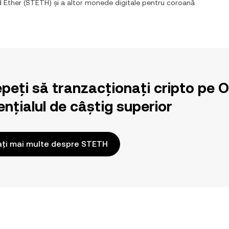
d Ether
(
STETH
) și a altor monede digitale pentru
coroană
epeți să tranzacționați cripto pe 
nțialul de câștig superior
ați mai multe despre STETH