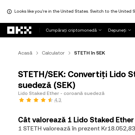
Looks like you're in the United States. Switch to the United S
Săriți la conținutul principal
Cumpărați criptomonedă
Depuneți
Acasă
Calculator
STETH în SEK
STETH/SEK: Convertiți Lido S
suedeză (SEK)
Lido Staked Ether - coroană suedeză
4,3
Cât valorează 1 Lido Staked Ethe
1 STETH valorează în prezent Kr18.052,8