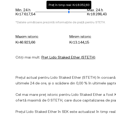
Preț în timp real: Kr18.052,83
Min. 24 h
Max. 24 h
Kr17.617,54
Kr18.286,43
*Datele următoare prezintă informațiile de piață pentru
STETH
.
Maxim istoric
Minim istoric
Kr46.923,66
Kr13.144,15
Citiți mai mult:
Preț
Lido Staked Ether
(
STETH
)
Prețul actual pentru
Lido Staked Ether
(
STETH
) în
coroană
ultimele 24 de ore, și
o scădere
din
0,00 %
în ultimele șapte
Cel mai mare preț istoric pentru
Lido Staked Ether
a fost
ofertă maximă de
0 STETH
, care duce capitalizarea de pi
Prețul
Lido Staked Ether
în
SEK
este actualizat în timp real.