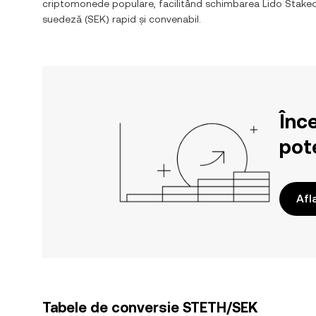
criptomonede populare, facilitând schimbarea
Lido Stake
suedeză
(
SEK
) rapid și convenabil.
Înc
pote
Afl
Tabele de conversie STETH/SEK