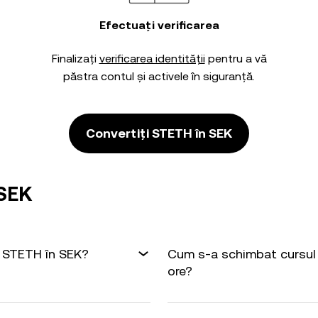
Efectuați verificarea
Finalizați
verificarea identității
pentru a vă
păstra contul și activele în siguranță.
Convertiți STETH în SEK
 SEK
1 STETH în SEK?
Cum s-a schimbat cursul 
ore?