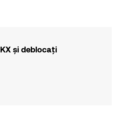
OKX și deblocați