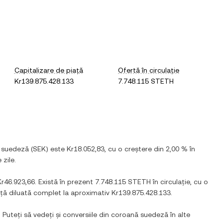
Capitalizare de piață
Ofertă în circulație
Kr139.875.428.133
7.748.115 STETH
 suedeză
(
SEK
) este
Kr18.052,83
, cu
o creștere
din
2,00 %
în
 zile.
Kr46.923,66
. Există în prezent
7.748.115 STETH
în circulație, cu o
ață diluată complet la aproximativ
Kr139.875.428.133
.
 Puteți să vedeți și conversiile din
coroană suedeză
în alte