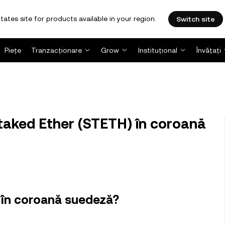
tates site for products available in your region.
Switch site
Piețe
Tranzacționare
Grow
Instituțional
Învățați
taked Ether (STETH) în coroană
r în coroană suedeză?
3