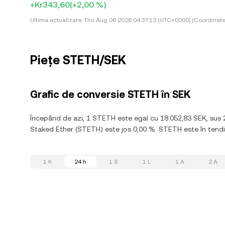
+Kr343,60
(+2,00 %)
Ultima actualizare:
Thu Aug 06 2026 04:37:13 (UTC+0000) (Coordinate
Piețe STETH/SEK
Grafic de conversie STETH în SEK
Începând de azi, 1 STETH este egal cu 18.052,83 SEK, sus 
Staked Ether (STETH) este jos 0,00 %. STETH este în tendințe
1 h
24 h
1 S
1 L
1 A
2 A