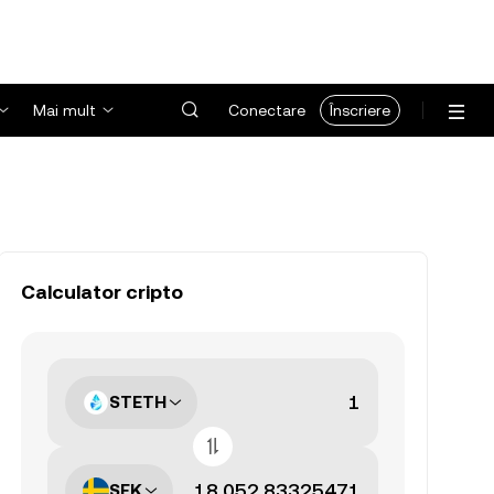
Mai mult
Conectare
Înscriere
Calculator cripto
STETH
SEK