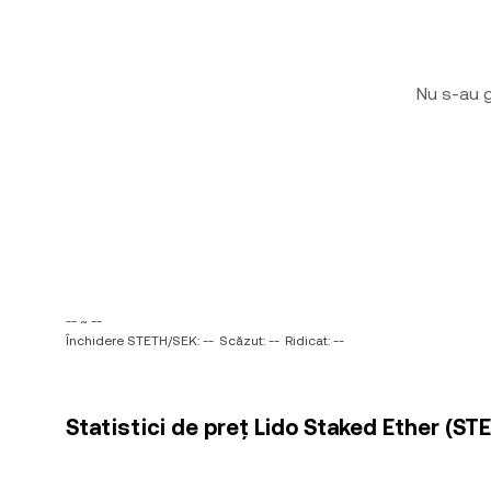
Nu s-au g
-- ~ --
Închidere STETH/SEK: --
Scăzut: --
Ridicat: --
Statistici de preț Lido Staked Ether (S