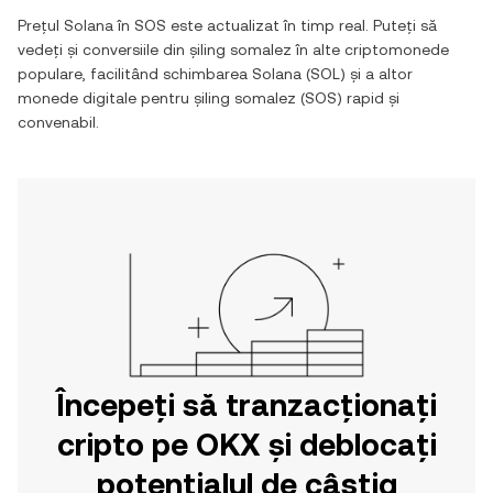
Prețul
Solana
în
SOS
este actualizat în timp real. Puteți să
vedeți și conversiile din
șiling somalez
în alte criptomonede
populare, facilitând schimbarea
Solana
(
SOL
) și a altor
monede digitale pentru
șiling somalez
(
SOS
) rapid și
convenabil.
Începeți să tranzacționați
cripto pe OKX și deblocați
potențialul de câștig