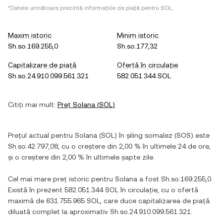
*Datele următoare prezintă informațiile de piață pentru
SOL
.
Maxim istoric
Minim istoric
Sh.so.169.255,0
Sh.so.177,32
Capitalizare de piață
Ofertă în circulație
Sh.so.24.910.099.561.321
582.051.344 SOL
Citiți mai mult:
Preț
Solana
(
SOL
)
Prețul actual pentru
Solana
(
SOL
) în
șiling somalez
(
SOS
) este
Sh.so.42.797,08
, cu
o creștere
din
2,00 %
în ultimele 24 de ore,
și
o creștere
din
2,00 %
în ultimele șapte zile.
Cel mai mare preț istoric pentru
Solana
a fost
Sh.so.169.255,0
.
Există în prezent
582.051.344 SOL
în circulație, cu o ofertă
maximă de
631.755.965 SOL
, care duce capitalizarea de piață
diluată complet la aproximativ
Sh.so.24.910.099.561.321
.