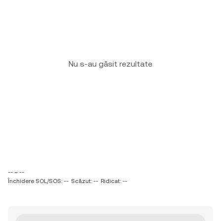
Nu s-au găsit rezultate
-- ~ --
Închidere SOL/SOS: --
Scăzut: --
Ridicat: --