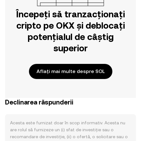
Începeți să tranzacționați
cripto pe OKX și deblocați
potențialul de câștig
superior
Aflați mai multe despre SOL
Declinarea răspunderii
Acesta este furnizat doar în scop informativ. Acesta nu
are rolul să furnizeze un (i) sfat de investiție sau o
recomandare de investiție, (ii) o ofertă, o solicitare sau o