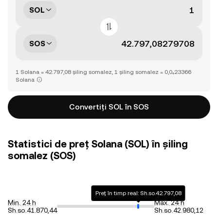
SOL
SOS
1 Solana = 42.797,08 șiling somalez, 1 șiling somalez = 0,0₄23366
Solana
Convertiți SOL în SOS
Statistici de preț Solana (SOL) în șiling
somalez (SOS)
Preț în timp real: Sh.so.42.797,08
Min. 24 h
Max. 24 h
Sh.so.41.870,44
Sh.so.42.980,12