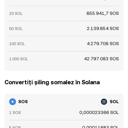
855.941,7 SOS
20 SOL
2.139.854 SOS
50 SOL
4.279.708 SOS
100 SOL
42.797.083 SOS
1.000 SOL
Convertiți șiling somalez în Solana
SOS
SOL
0,000023366 SOL
1 SOS
0,00011683 SOL
5 SOS