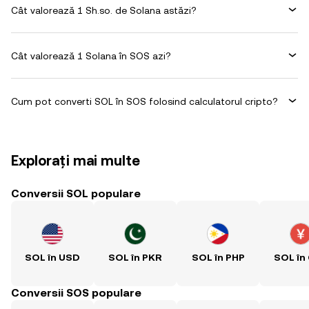
Cât valorează 1 Sh.so. de Solana astăzi?
Cât valorează 1 Solana în SOS azi?
Cum pot converti SOL în SOS folosind calculatorul cripto?
Explorați mai multe
Conversii SOL populare
SOL în USD
SOL în PKR
SOL în PHP
SOL în
Conversii SOS populare