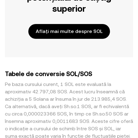
superior
Aflați mai multe despre SOL
Tabele de conversie SOL/SOS
Pe baza cursului curent, 1 SOL este evaluată la
aproximativ 42.797,08 SOS. Acest lucru înseamnă că
achiziția a 5 Solana ar însuma în jur de 213.985,4 SOS.
Ca alternativă, dacă aveți Sh.so.1 SOS, ar fi echivalentă
cu circa 0,000023366 SOS, în timp ce Sh.so.50 SOS ar
însemna aproximativ 0,0011683 SOS. Aceste cifre oferă
o indicație a cursului de schimb între SOS și SOL, iar
suma exactă poate varia în funcție de fluctuațiile pieței.