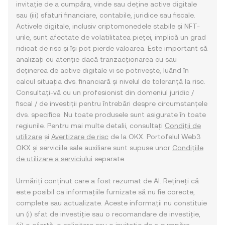
invitație de a cumpăra, vinde sau deține active digitale
sau (iii) sfaturi financiare, contabile, juridice sau fiscale.
Activele digitale, inclusiv criptomonedele stabile și NFT-
urile, sunt afectate de volatilitatea pieței, implică un grad
ridicat de risc și își pot pierde valoarea. Este important să
analizați cu atenție dacă tranzacționarea cu sau
deținerea de active digitale vi se potrivește, luând în
calcul situația dvs. financiară și nivelul de toleranță la risc.
Consultați-vă cu un profesionist din domeniul juridic /
fiscal / de investiții pentru întrebări despre circumstanțele
dvs. specifice. Nu toate produsele sunt asigurate în toate
regiunile. Pentru mai multe detalii, consultați
Condiții de
utilizare
și
Avertizare de risc
de la OKX. Portofelul Web3
OKX și serviciile sale auxiliare sunt supuse unor
Condițiile
de utilizare a serviciului
separate.
Urmăriți conținut care a fost rezumat de AI. Rețineți că
este posibil ca informațiile furnizate să nu fie corecte,
complete sau actualizate. Aceste informații nu constituie
un (i) sfat de investiție sau o recomandare de investiție,