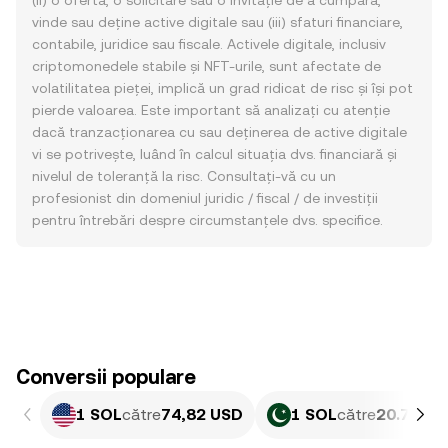
(ii) o ofertă, o solicitare sau o invitație de a cumpăra,
vinde sau deține active digitale sau (iii) sfaturi financiare,
contabile, juridice sau fiscale. Activele digitale, inclusiv
criptomonedele stabile și NFT-urile, sunt afectate de
volatilitatea pieței, implică un grad ridicat de risc și își pot
pierde valoarea. Este important să analizați cu atenție
dacă tranzacționarea cu sau deținerea de active digitale
vi se potrivește, luând în calcul situația dvs. financiară și
nivelul de toleranță la risc. Consultați-vă cu un
profesionist din domeniul juridic / fiscal / de investiții
pentru întrebări despre circumstanțele dvs. specifice.
Conversii populare
1 SOL
către
74,82 USD
1 SOL
către
20.790,2