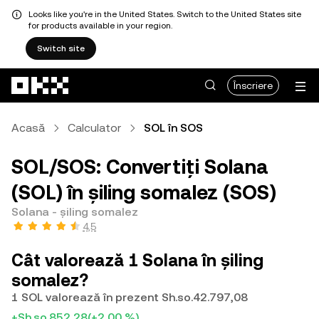
Looks like you're in the United States. Switch to the United States site
for products available in your region.
Switch site
Săriți la conținutul principal
Înscriere
Acasă
Calculator
SOL în SOS
SOL/SOS: Convertiți Solana
(SOL) în șiling somalez (SOS)
Solana - șiling somalez
4,5
Cât valorează 1 Solana în șiling
somalez?
1 SOL valorează în prezent Sh.so.42.797,08
+Sh.so.852,28
(+2,00 %)