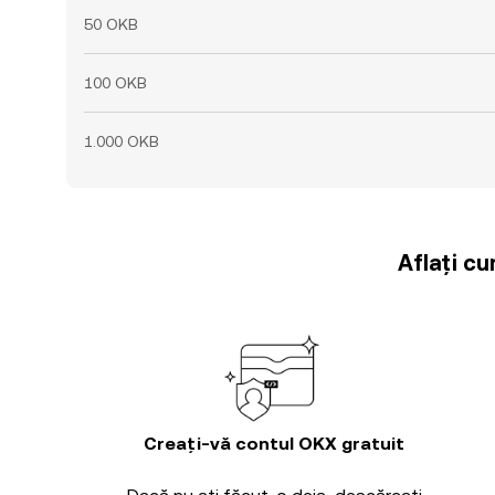
50 OKB
100 OKB
1.000 OKB
Aflați cu
Creați-vă contul OKX gratuit