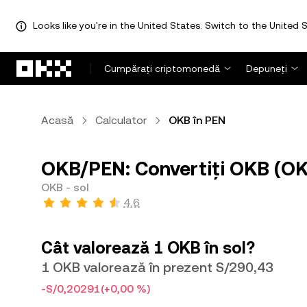
Looks like you're in the United States. Switch to the United S
Săriți la conținutul principal
Cumpărați criptomonedă
Depuneți
Acasă
Calculator
OKB în PEN
OKB/PEN: Convertiți OKB (OKB
OKB - sol
4,6
Cât valorează 1 OKB în sol?
1 OKB valorează în prezent S/290,43
-S/0,20291
(+0,00 %)