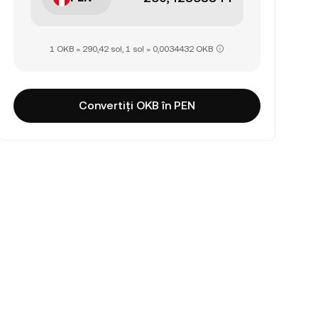
1 OKB = 290,42 sol, 1 sol = 0,0034432 OKB
Convertiți OKB în PEN