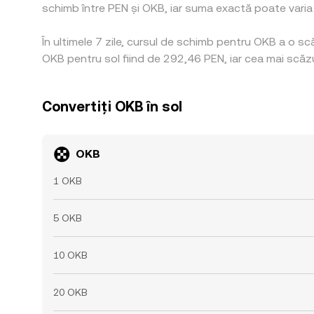
schimb între PEN și OKB, iar suma exactă poate varia în
În ultimele 7 zile, cursul de schimb pentru OKB a o s
OKB pentru sol fiind de 292,46 PEN, iar cea mai scăzu
Convertiți OKB în sol
OKB
1 OKB
5 OKB
10 OKB
20 OKB