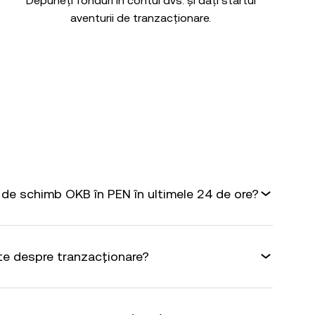
Depuneți fonduri în contul dvs. și dați startul
aventurii de tranzacționare.
de schimb OKB în PEN în ultimele 24 de ore?
te despre tranzacționare?