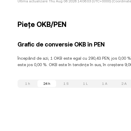
Ultima actualizare:
Thu Aug 06 2026 14:06:03 (UTC+0000) (Coordinate
Piețe OKB/PEN
Grafic de conversie OKB în PEN
Începând de azi, 1 OKB este egal cu 290,43 PEN, jos 0,00 
este jos 0,00 %. OKB este în tendințe în sus, în creștere 9,0
1 h
24 h
1 S
1 L
1 A
2 A