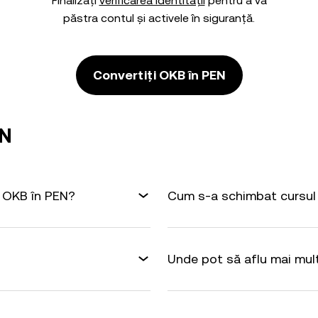
Finalizați
verificarea identității
pentru a vă
păstra contul și activele în siguranță.
Convertiți OKB în PEN
EN
1 OKB în PEN?
Cum s-a schimbat cursul 
Unde pot să aflu mai mul