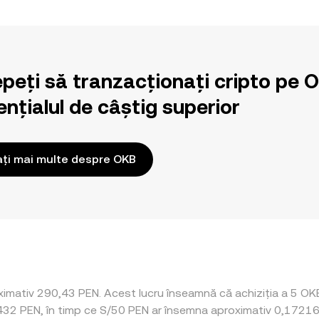
epeți să tranzacționați cripto pe 
nțialul de câștig superior
ați mai multe despre OKB
imativ 290,43 PEN. Acest lucru înseamnă că achiziția a 5 OKB 
4432 PEN, în timp ce S/50 PEN ar însemna aproximativ 0,17216 P