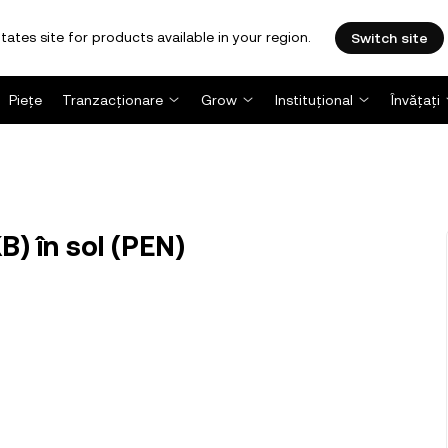
tates site for products available in your region.
Switch site
Piețe
Tranzacționare
Grow
Instituțional
Învățați
) în sol (PEN)