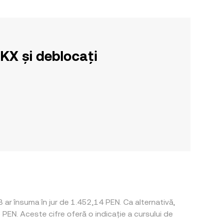
OKX și deblocați
ar însuma în jur de 1.452,14 PEN. Ca alternativă,
EN. Aceste cifre oferă o indicație a cursului de