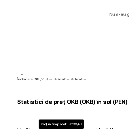
Nu s-au g
-- ~ --
Închidere OKB/PEN: --
Scăzut: --
Ridicat: --
Statistici de preț OKB (OKB) în sol (PEN)
Preț în timp real: S/290,43