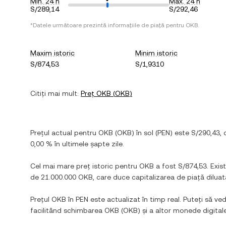
Min. 24 h
Max. 24 h
S/289,14
S/292,46
*Datele următoare prezintă informațiile de piață pentru
OKB
.
Maxim istoric
Minim istoric
S/874,53
S/1,9310
Citiți mai mult:
Preț
OKB
(
OKB
)
Prețul actual pentru
OKB
(
OKB
) în
sol
(
PEN
) este
S/290,43
,
0,00 %
în ultimele șapte zile.
Cel mai mare preț istoric pentru
OKB
a fost
S/874,53
. Exi
de
21.000.000 OKB
, care duce capitalizarea de piață dilu
Prețul
OKB
în
PEN
este actualizat în timp real. Puteți să ved
facilitând schimbarea
OKB
(
OKB
) și a altor monede digita