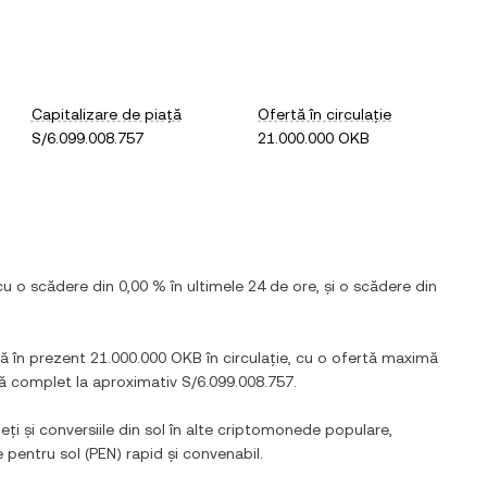
Capitalizare de piață
Ofertă în circulație
S/6.099.008.757
21.000.000 OKB
 cu
o scădere
din
0,00 %
în ultimele 24 de ore, și
o scădere
din
stă în prezent
21.000.000 OKB
în circulație, cu o ofertă maximă
ată complet la aproximativ
S/6.099.008.757
.
eți și conversiile din
sol
în alte criptomonede populare,
le pentru
sol
(
PEN
) rapid și convenabil.