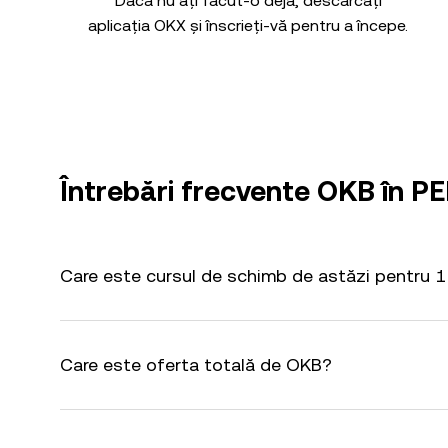
Dacă nu ați făcut-o deja, descărcați
aplicația OKX și înscrieți-vă pentru a începe.
Întrebări frecvente OKB în P
Care este cursul de schimb de astăzi pentru 
Care este oferta totală de OKB?