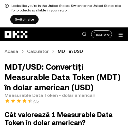
Looks like you're in the United States. Switch to the United States site
for products available in your region.
Switch site
Săriți la conținutul principal
Înscriere
Acasă
Calculator
MDT în USD
MDT/USD: Convertiți
Measurable Data Token (MDT)
în dolar american (USD)
Measurable Data Token - dolar american
4,5
Cât valorează 1 Measurable Data
Token în dolar american?