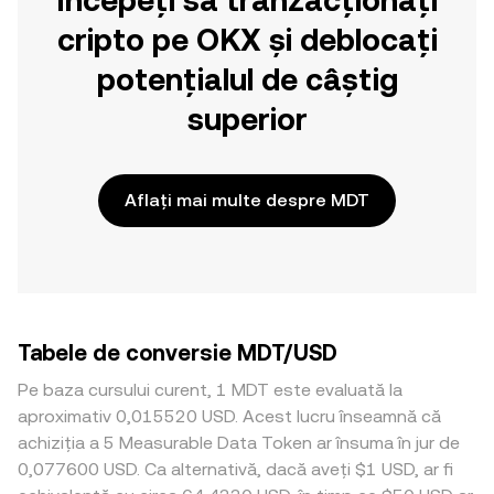
Începeți să tranzacționați
cripto pe OKX și deblocați
potențialul de câștig
superior
Aflați mai multe despre MDT
Tabele de conversie MDT/USD
Pe baza cursului curent, 1 MDT este evaluată la
aproximativ 0,015520 USD. Acest lucru înseamnă că
achiziția a 5 Measurable Data Token ar însuma în jur de
0,077600 USD. Ca alternativă, dacă aveți $1 USD, ar fi