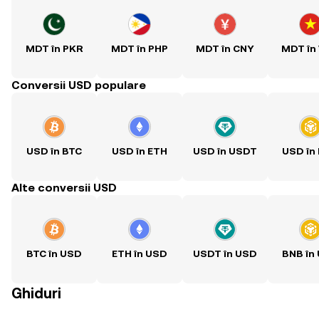
MDT în PKR
MDT în PHP
MDT în CNY
MDT în
Conversii USD populare
USD în BTC
USD în ETH
USD în USDT
USD în
Alte conversii USD
BTC în USD
ETH în USD
USDT în USD
BNB în
Ghiduri