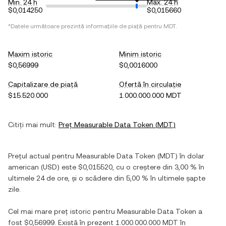
Min. 24 h
Max. 24 h
$0,014250
$0,015660
*Datele următoare prezintă informațiile de piață pentru
MDT
.
Maxim istoric
Minim istoric
$0,56999
$0,0016000
Capitalizare de piață
Ofertă în circulație
$15.520.000
1.000.000.000 MDT
Citiți mai mult:
Preț
Measurable Data Token
(
MDT
)
Prețul actual pentru
Measurable Data Token
(
MDT
) în
dolar
american
(
USD
) este
$0,015520
, cu
o creștere
din
3,00 %
în
ultimele 24 de ore, și
o scădere
din
5,00 %
în ultimele șapte
zile.
Cel mai mare preț istoric pentru
Measurable Data Token
a
fost
$0,56999
. Există în prezent
1.000.000.000 MDT
în