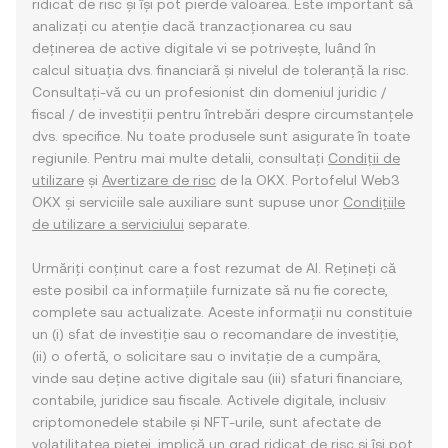
ridicat de risc și își pot pierde valoarea. Este important să
analizați cu atenție dacă tranzacționarea cu sau
deținerea de active digitale vi se potrivește, luând în
calcul situația dvs. financiară și nivelul de toleranță la risc.
Consultați-vă cu un profesionist din domeniul juridic /
fiscal / de investiții pentru întrebări despre circumstanțele
dvs. specifice. Nu toate produsele sunt asigurate în toate
regiunile. Pentru mai multe detalii, consultați
Condiții de
utilizare
și
Avertizare de risc
de la OKX. Portofelul Web3
OKX și serviciile sale auxiliare sunt supuse unor
Condițiile
de utilizare a serviciului
separate.
Urmăriți conținut care a fost rezumat de AI. Rețineți că
este posibil ca informațiile furnizate să nu fie corecte,
complete sau actualizate. Aceste informații nu constituie
un (i) sfat de investiție sau o recomandare de investiție,
(ii) o ofertă, o solicitare sau o invitație de a cumpăra,
vinde sau deține active digitale sau (iii) sfaturi financiare,
contabile, juridice sau fiscale. Activele digitale, inclusiv
criptomonedele stabile și NFT-urile, sunt afectate de
volatilitatea pieței, implică un grad ridicat de risc și își pot