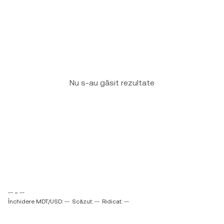
Nu s-au găsit rezultate
-- ~ --
Închidere MDT/USD: --
Scăzut: --
Ridicat: --