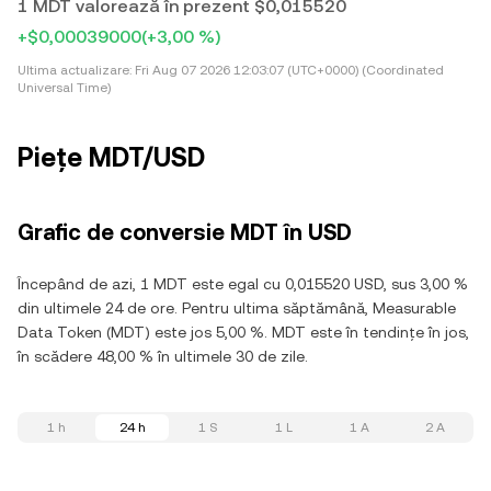
1 MDT valorează în prezent $0,015520
+$0,00039000
(+3,00 %)
Ultima actualizare:
Fri Aug 07 2026 12:03:07 (UTC+0000) (Coordinated
Universal Time)
Piețe MDT/USD
Grafic de conversie MDT în USD
Începând de azi, 1 MDT este egal cu 0,015520 USD, sus 3,00 %
din ultimele 24 de ore. Pentru ultima săptămână, Measurable
Data Token (MDT) este jos 5,00 %. MDT este în tendințe în jos,
în scădere 48,00 % în ultimele 30 de zile.
1 h
24 h
1 S
1 L
1 A
2 A