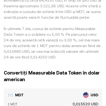
echivalentă cu circa 64,4330 USD, în timp ce $50 USD ar
însemna aproximativ 3.221,65 USD. Aceste cifre oferă o
indicație a cursului de schimb între USD și MDT, iar suma
exactă poate varia în funcție de fluctuațiile pieței.
În ultimele 7 zile, cursul de schimb pentru Measurable
Data Token a o scădere cu 5,00 %. Pe parcursul celor
24 de ore, această rată variază cu 3,00 %, cel mai mare
curs de schimb de 1 MDT pentru dolar american fiind de
0,015660 USD, iar cea mai scăzută valoare din ultimele
24 de ore fiind 0,014250 USD.
Convertiți Measurable Data Token în dolar
american
MDT
USD
0,015520 USD
1 MDT