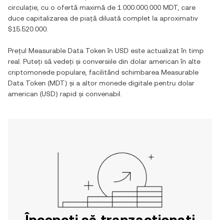
circulație, cu o ofertă maximă de
1.000.000.000 MDT
, care
duce capitalizarea de piață diluată complet la aproximativ
$15.520.000
.
Prețul
Measurable Data Token
în
USD
este actualizat în timp
real. Puteți să vedeți și conversiile din
dolar american
în alte
criptomonede populare, facilitând schimbarea
Measurable
Data Token
(
MDT
) și a altor monede digitale pentru
dolar
american
(
USD
) rapid și convenabil.