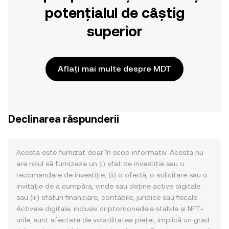
potențialul de câștig
superior
Aflați mai multe despre MDT
Declinarea răspunderii
Acesta este furnizat doar în scop informativ. Acesta nu
are rolul să furnizeze un (i) sfat de investiție sau o
recomandare de investiție, (ii) o ofertă, o solicitare sau o
invitație de a cumpăra, vinde sau deține active digitale
sau (iii) sfaturi financiare, contabile, juridice sau fiscale.
Activele digitale, inclusiv criptomonedele stabile și NFT-
urile, sunt afectate de volatilitatea pieței, implică un grad