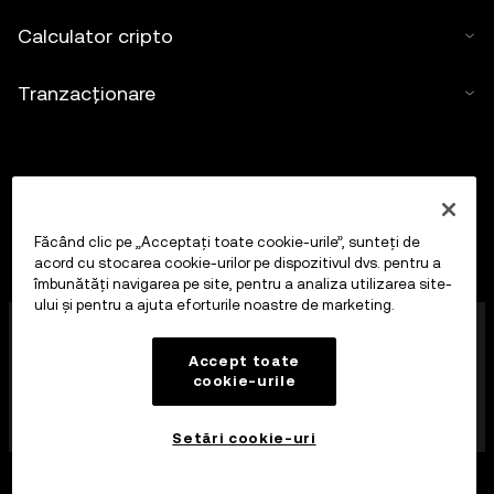
Calculator cripto
Tranzacționare
Făcând clic pe „Acceptați toate cookie-urile”, sunteți de
acord cu stocarea cookie-urilor pe dispozitivul dvs. pentru a
îmbunătăți navigarea pe site, pentru a analiza utilizarea site-
ului și pentru a ajuta eforturile noastre de marketing.
OKX Europe Limited, care operează sub denumirea
comercială OKX, este în prezent o platformă de
Accept toate
tranzacționare a activelor cripto autorizată ca
cookie-urile
Furnizor de servicii de active cripto de către MFSA, în
conformitate cu articolul 28 din Legea privind piețele
de active cripto (capitolul 647 din legislația malteză).
Setări cookie-uri