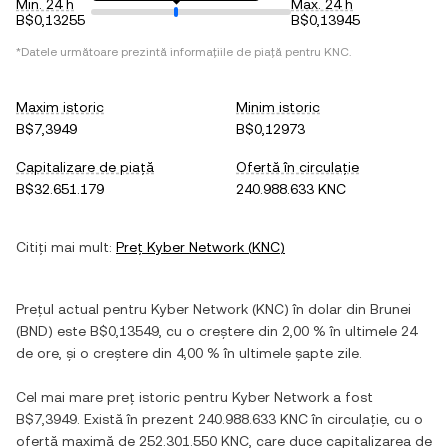
Min. 24 h
Max. 24 h
B$0,13255
B$0,13945
*Datele următoare prezintă informațiile de piață pentru
KNC
.
Maxim istoric
Minim istoric
B$7,3949
B$0,12973
Capitalizare de piață
Ofertă în circulație
B$32.651.179
240.988.633 KNC
Citiți mai mult:
Preț
Kyber Network
(
KNC
)
Prețul actual pentru
Kyber Network
(
KNC
) în
dolar din Brunei
(
BND
) este
B$0,13549
, cu
o creștere
din
2,00 %
în ultimele 24
de ore, și
o creștere
din
4,00 %
în ultimele șapte zile.
Cel mai mare preț istoric pentru
Kyber Network
a fost
B$7,3949
. Există în prezent
240.988.633 KNC
în circulație, cu o
ofertă maximă de
252.301.550 KNC
, care duce capitalizarea de