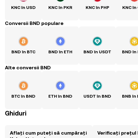
KNC în USD
KNC în PKR
KNC în PHP
KNC în
Conversii BND populare
BND în BTC
BND în ETH
BND în USDT
BND în
Alte conversii BND
BTC în BND
ETH în BND
USDT în BND
BNB în
Ghiduri
Aflați cum puteți să cumpărați
Verificați prețu