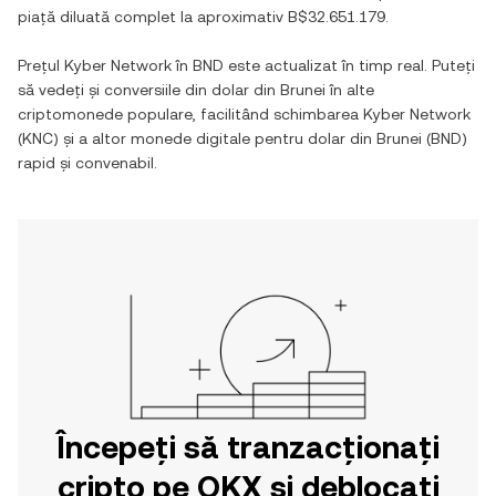
piață diluată complet la aproximativ
B$32.651.179
.
Prețul
Kyber Network
în
BND
este actualizat în timp real. Puteți
să vedeți și conversiile din
dolar din Brunei
în alte
criptomonede populare, facilitând schimbarea
Kyber Network
(
KNC
) și a altor monede digitale pentru
dolar din Brunei
(
BND
)
rapid și convenabil.
Începeți să tranzacționați
cripto pe OKX și deblocați