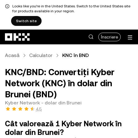
Looks like you're in the United States. Switch to the United States site
for products available in your region.
Switch site
Săriți la conținutul principal
Înscriere
Acasă
Calculator
KNC în BND
KNC/BND: Convertiți Kyber
Network (KNC) în dolar din
Brunei (BND)
Kyber Network - dolar din Brunei
4,5
Cât valorează 1 Kyber Network în
dolar din Brunei?