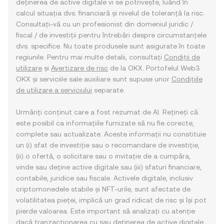
deținerea de active digitale vi se potrivește, luând în
calcul situația dvs. financiară și nivelul de toleranță la risc.
Consultați-vă cu un profesionist din domeniul juridic /
fiscal / de investiții pentru întrebări despre circumstanțele
dvs. specifice. Nu toate produsele sunt asigurate în toate
regiunile. Pentru mai multe detalii, consultați
Condiții de
utilizare
și
Avertizare de risc
de la OKX. Portofelul Web3
OKX și serviciile sale auxiliare sunt supuse unor
Condițiile
de utilizare a serviciului
separate.
Urmăriți conținut care a fost rezumat de AI. Rețineți că
este posibil ca informațiile furnizate să nu fie corecte,
complete sau actualizate. Aceste informații nu constituie
un (i) sfat de investiție sau o recomandare de investiție,
(ii) o ofertă, o solicitare sau o invitație de a cumpăra,
vinde sau deține active digitale sau (iii) sfaturi financiare,
contabile, juridice sau fiscale. Activele digitale, inclusiv
criptomonedele stabile și NFT-urile, sunt afectate de
volatilitatea pieței, implică un grad ridicat de risc și își pot
pierde valoarea. Este important să analizați cu atenție
dacă tranzacționarea cu sau deținerea de active digitale