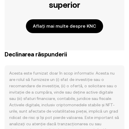
superior
Aflați mai multe despre KNC
Declinarea răspunderii
Acesta este furnizat doar în scop informativ. Acesta nu
are rolul să furnizeze un (i) sfat de investiție sau o
recomandare de investiție, (ii) o ofertă, o solicitare sau o
invitație de a cumpăra, vinde sau deține active digitale
sau (iii) sfaturi financiare, contabile, juridice sau fiscale.
Activele digitale, inclusiv criptomonedele stabile și NFT-
urile, sunt afectate de volatilitatea pieței, implică un grad
ridicat de risc și își pot pierde valoarea. Este important să
analizați cu atenție dacă tranzacționarea cu sau