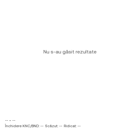
Nu s-au găsit rezultate
-- ~ --
Închidere KNC/BND: --
Scăzut: --
Ridicat: --