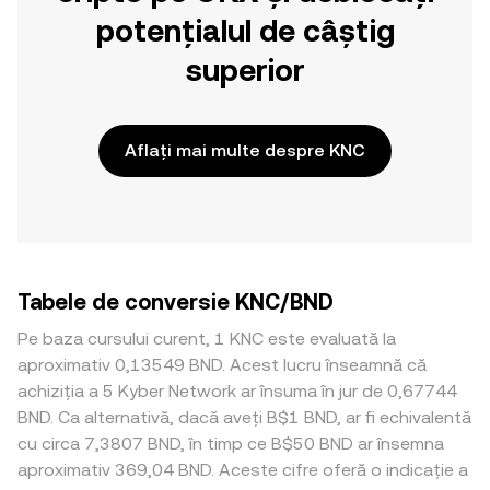
potențialul de câștig
superior
Aflați mai multe despre KNC
Tabele de conversie KNC/BND
Pe baza cursului curent, 1 KNC este evaluată la
aproximativ 0,13549 BND. Acest lucru înseamnă că
achiziția a 5 Kyber Network ar însuma în jur de 0,67744
BND. Ca alternativă, dacă aveți B$1 BND, ar fi echivalentă
cu circa 7,3807 BND, în timp ce B$50 BND ar însemna
aproximativ 369,04 BND. Aceste cifre oferă o indicație a