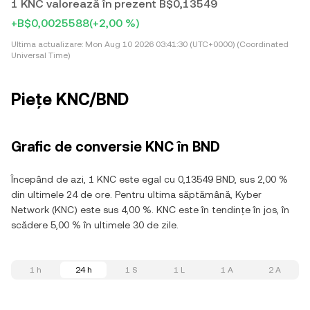
1 KNC valorează în prezent B$0,13549
+B$0,0025588
(+2,00 %)
Ultima actualizare:
Mon Aug 10 2026 03:41:30 (UTC+0000) (Coordinated
Universal Time)
Piețe KNC/BND
Grafic de conversie KNC în BND
Începând de azi, 1 KNC este egal cu 0,13549 BND, sus 2,00 %
din ultimele 24 de ore. Pentru ultima săptămână, Kyber
Network (KNC) este sus 4,00 %. KNC este în tendințe în jos, în
scădere 5,00 % în ultimele 30 de zile.
1 h
24 h
1 S
1 L
1 A
2 A