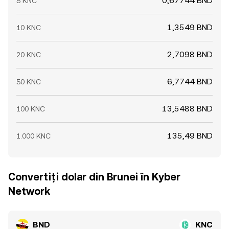
0,67744 BND
5 KNC
1,3549 BND
10 KNC
2,7098 BND
20 KNC
6,7744 BND
50 KNC
13,5488 BND
100 KNC
135,49 BND
1.000 KNC
Convertiți dolar din Brunei în Kyber
Network
BND
KNC