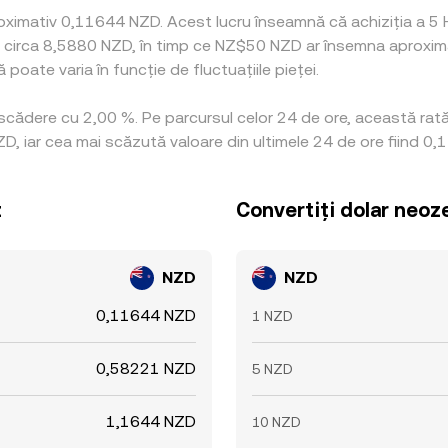
oximativ 0,11644 NZD. Acest lucru înseamnă că achiziția a 5 
cu circa 8,5880 NZD, în timp ce NZ$50 NZD ar însemna aproxima
poate varia în funcție de fluctuațiile pieței.
o scădere cu 2,00 %. Pe parcursul celor 24 de ore, această ra
, iar cea mai scăzută valoare din ultimele 24 de ore fiind 0
z
Convertiți dolar neoz
NZD
NZD
0,11644 NZD
1 NZD
0,58221 NZD
5 NZD
1,1644 NZD
10 NZD