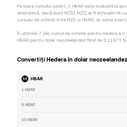
Pe baza cursului curent, 1 HBAR este evaluată la apr
alternativă, dacă aveți NZ$1 NZD, ar fi echivalentă 
cursului de schimb între NZD și HBAR, iar suma exactă 
În ultimele 7 zile, cursul de schimb pentru Hedera a 
HBAR pentru dolar neozeelandez fiind de 0,11673 NZD
Convertiți Hedera în dolar neozeelande
HBAR
1 HBAR
5 HBAR
10 HBAR