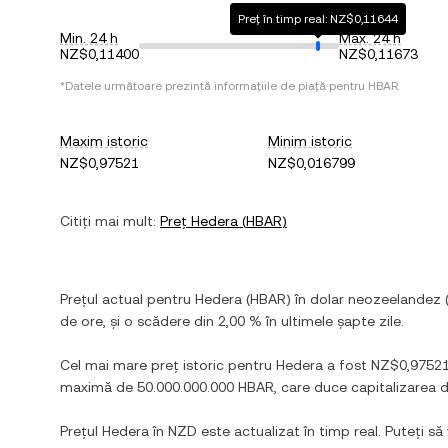
Preț în timp real: NZ$0,11644
Min. 24 h
Max. 24 h
NZ$0,11400
NZ$0,11673
*Datele următoare prezintă informațiile de piață pentru
HBAR
.
Maxim istoric
Minim istoric
NZ$0,97521
NZ$0,016799
Citiți mai mult:
Preț
Hedera
(
HBAR
)
Prețul actual pentru
Hedera
(
HBAR
) în
dolar neozeelandez
de ore, și
o scădere
din
2,00 %
în ultimele șapte zile.
Cel mai mare preț istoric pentru
Hedera
a fost
NZ$0,9752
maximă de
50.000.000.000 HBAR
, care duce capitalizarea 
Prețul
Hedera
în
NZD
este actualizat în timp real. Puteți să 