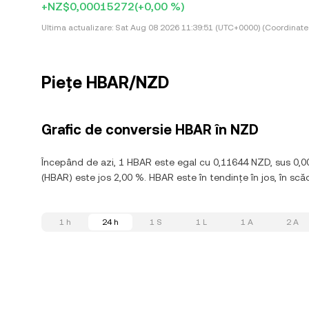
+NZ$0,00015272
(+0,00 %)
Ultima actualizare:
Sat Aug 08 2026 11:39:51 (UTC+0000) (Coordinate
Piețe HBAR/NZD
Grafic de conversie HBAR în NZD
Începând de azi, 1 HBAR este egal cu 0,11644 NZD, sus 0,0
(HBAR) este jos 2,00 %. HBAR este în tendințe în jos, în scăd
1 h
24 h
1 S
1 L
1 A
2 A