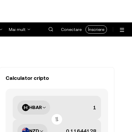
Mai mult
Conectare
Înscriere
Calculator cripto
HBAR
NZD