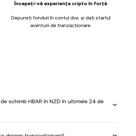
Începeți-vă experiența cripto în forță
Depuneți fonduri în contul dvs. și dați startul
aventurii de tranzacționare.
de schimb HBAR în NZD în ultimele 24 de
te despre tranzacționare?