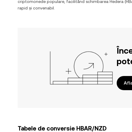
criptomonede populare, facilitând schimbarea
Hedera
(
HB
rapid și convenabil.
Înc
pote
Afl
Tabele de conversie HBAR/NZD