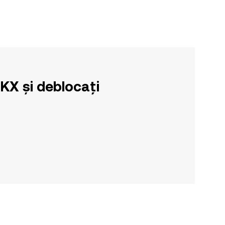
OKX și deblocați