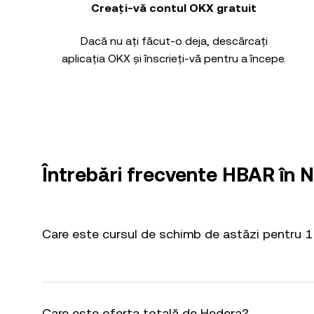
Creați-vă contul OKX gratuit
Dacă nu ați făcut-o deja, descărcați
aplicația OKX și înscrieți-vă pentru a începe.
Întrebări frecvente HBAR în 
Care este cursul de schimb de astăzi pentru 
Care este oferta totală de Hedera?