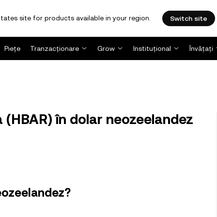
tates site for products available in your region.
Switch site
Piețe
Tranzacționare
Grow
Instituțional
Învățați
 (HBAR) în dolar neozeelandez
neozeelandez?