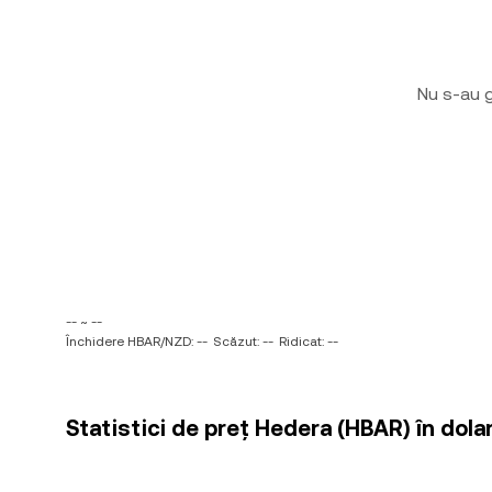
Nu s-au g
-- ~ --
Închidere HBAR/NZD: --
Scăzut: --
Ridicat: --
Statistici de preț Hedera (HBAR) în dol