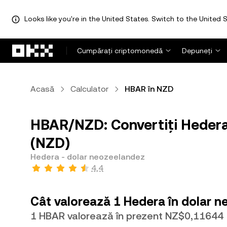
Looks like you're in the United States. Switch to the United S
Săriți la conținutul principal
Cumpărați criptomonedă
Depuneți
Acasă
Calculator
HBAR în NZD
HBAR/NZD: Convertiți Hedera
(NZD)
Hedera - dolar neozeelandez
4,4
Cât valorează 1 Hedera în dolar 
1 HBAR valorează în prezent NZ$0,11644