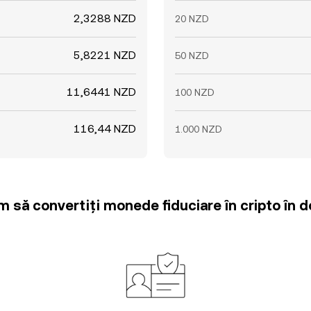
2,3288 NZD
20 NZD
5,8221 NZD
50 NZD
11,6441 NZD
100 NZD
116,44 NZD
1.000 NZD
m să convertiți monede fiduciare în cripto în d