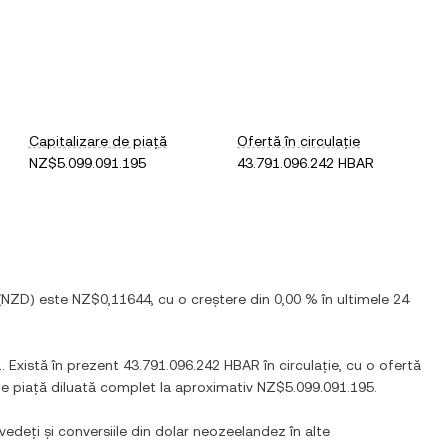
Capitalizare de piață
Ofertă în circulație
NZ$5.099.091.195
43.791.096.242 HBAR
(
NZD
) este
NZ$0,11644
, cu
o creștere
din
0,00 %
în ultimele 24
1
. Există în prezent
43.791.096.242 HBAR
în circulație, cu o ofertă
de piață diluată complet la aproximativ
NZ$5.099.091.195
.
vedeți și conversiile din
dolar neozeelandez
în alte