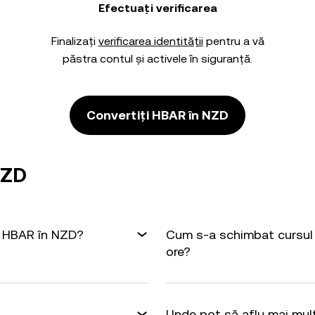
Efectuați verificarea
Finalizați
verificarea identității
pentru a vă
păstra contul și activele în siguranță.
Convertiți HBAR în NZD
NZD
1 HBAR în NZD?
Cum s-a schimbat cursul 
ore?
Unde pot să aflu mai mul