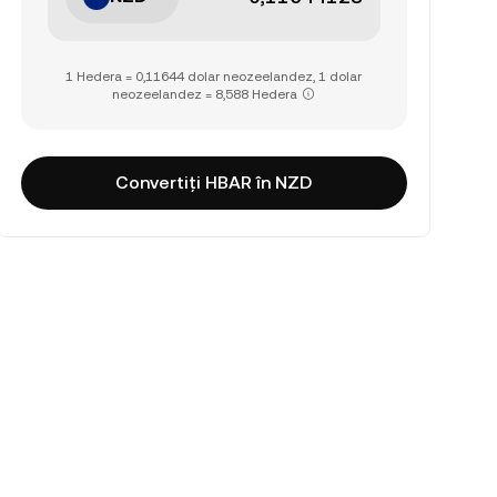
1 Hedera = 0,11644 dolar neozeelandez, 1 dolar
neozeelandez = 8,588 Hedera
Convertiți HBAR în NZD