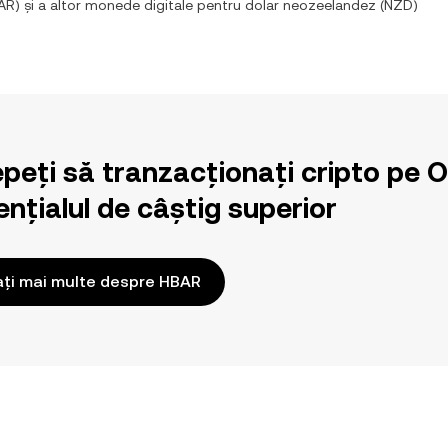
AR
) și a altor monede digitale pentru
dolar neozeelandez
(
NZD
)
epeți să tranzacționați cripto pe 
nțialul de câștig superior
ați mai multe despre HBAR