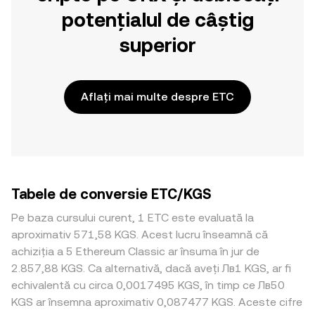
potențialul de câștig
superior
Aflați mai multe despre ETC
Tabele de conversie ETC/KGS
Pe baza cursului curent, 1 ETC este evaluată la
aproximativ 571,58 KGS. Acest lucru înseamnă că
achiziția a 5 Ethereum Classic ar însuma în jur de
2.857,88 KGS. Ca alternativă, dacă aveți Лв1 KGS, ar fi
echivalentă cu circa 0,0017495 KGS, în timp ce Лв50
KGS ar însemna aproximativ 0,087477 KGS. Aceste cifre