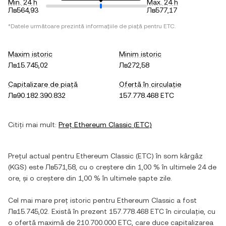
Min. 24 h
Max. 24 h
Лв564,93
Лв577,17
*Datele următoare prezintă informațiile de piață pentru
ETC
.
Maxim istoric
Minim istoric
Лв15.745,02
Лв272,58
Capitalizare de piață
Ofertă în circulație
Лв90.182.390.832
157.778.468 ETC
Citiți mai mult:
Preț
Ethereum Classic
(
ETC
)
Prețul actual pentru
Ethereum Classic
(
ETC
) în
som kârgâz
(
KGS
) este
Лв571,58
, cu
o creștere
din
1,00 %
în ultimele 24 de
ore, și
o creștere
din
1,00 %
în ultimele șapte zile.
Cel mai mare preț istoric pentru
Ethereum Classic
a fost
Лв15.745,02
. Există în prezent
157.778.468 ETC
în circulație, cu
o ofertă maximă de
210.700.000 ETC
, care duce capitalizarea