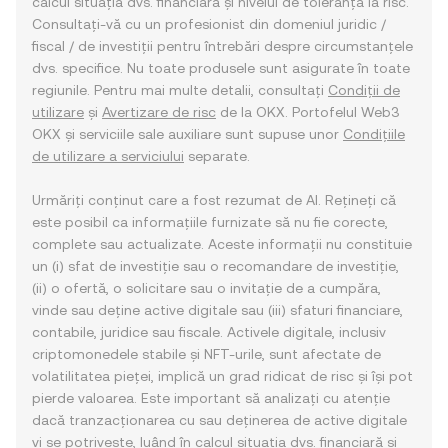
calcul situația dvs. financiară și nivelul de toleranță la risc.
Consultați-vă cu un profesionist din domeniul juridic /
fiscal / de investiții pentru întrebări despre circumstanțele
dvs. specifice. Nu toate produsele sunt asigurate în toate
regiunile. Pentru mai multe detalii, consultați
Condiții de
utilizare
și
Avertizare de risc
de la OKX. Portofelul Web3
OKX și serviciile sale auxiliare sunt supuse unor
Condițiile
de utilizare a serviciului
separate.
Urmăriți conținut care a fost rezumat de AI. Rețineți că
este posibil ca informațiile furnizate să nu fie corecte,
complete sau actualizate. Aceste informații nu constituie
un (i) sfat de investiție sau o recomandare de investiție,
(ii) o ofertă, o solicitare sau o invitație de a cumpăra,
vinde sau deține active digitale sau (iii) sfaturi financiare,
contabile, juridice sau fiscale. Activele digitale, inclusiv
criptomonedele stabile și NFT-urile, sunt afectate de
volatilitatea pieței, implică un grad ridicat de risc și își pot
pierde valoarea. Este important să analizați cu atenție
dacă tranzacționarea cu sau deținerea de active digitale
vi se potrivește, luând în calcul situația dvs. financiară și