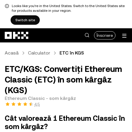
Looks like you're in the United States. Switch to the United States site
for products available in your region.
Switch site
Săriți la conținutul principal
Înscriere
Acasă
Calculator
ETC în KGS
ETC/KGS: Convertiți Ethereum
Classic (ETC) în som kârgâz
(KGS)
Ethereum Classic - som kârgâz
4,5
Cât valorează 1 Ethereum Classic în
som kârgâz?