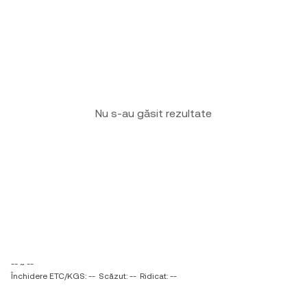
Nu s-au găsit rezultate
-- ~ --
Închidere ETC/KGS: --
Scăzut: --
Ridicat: --