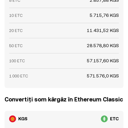
2.857,88 KGS
5 ETC
5.715,76 KGS
10 ETC
11.431,52 KGS
20 ETC
28.578,80 KGS
50 ETC
57.157,60 KGS
100 ETC
571.576,0 KGS
1.000 ETC
Convertiți som kârgâz în Ethereum Classic
KGS
ETC