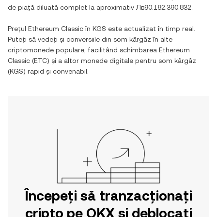
de piață diluată complet la aproximativ
Лв90.182.390.832
.
Prețul
Ethereum Classic
în
KGS
este actualizat în timp real.
Puteți să vedeți și conversiile din
som kârgâz
în alte
criptomonede populare, facilitând schimbarea
Ethereum
Classic
(
ETC
) și a altor monede digitale pentru
som kârgâz
(
KGS
) rapid și convenabil.
Începeți să tranzacționați
cripto pe OKX și deblocați