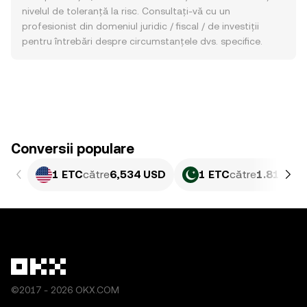
nivelul de toleranță la risc. Consultați-vă cu un
profesionist din domeniul juridic / fiscal / de investiții
pentru întrebări despre circumstanțele dvs. specifice.
Conversii populare
1 ETC
către
6,534 USD
1 ETC
către
1.815,6 
©2017 - 2026 OKX.COM