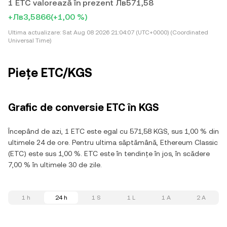
1 ETC valorează în prezent Лв571,58
+Лв3,5866
(+1,00 %)
Ultima actualizare:
Sat Aug 08 2026 21:04:07 (UTC+0000) (Coordinated
Universal Time)
Piețe ETC/KGS
Grafic de conversie ETC în KGS
Începând de azi, 1 ETC este egal cu 571,58 KGS, sus 1,00 % din
ultimele 24 de ore. Pentru ultima săptămână, Ethereum Classic
(ETC) este sus 1,00 %. ETC este în tendințe în jos, în scădere
7,00 % în ultimele 30 de zile.
1 h
24 h
1 S
1 L
1 A
2 A