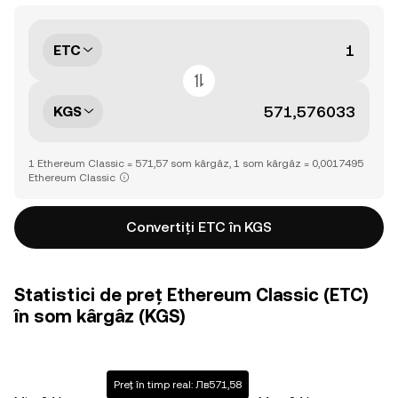
ETC
KGS
1 Ethereum Classic = 571,57 som kârgâz, 1 som kârgâz = 0,0017495
Ethereum Classic
Convertiți ETC în KGS
Statistici de preț Ethereum Classic (ETC)
în som kârgâz (KGS)
Preț în timp real: Лв571,58