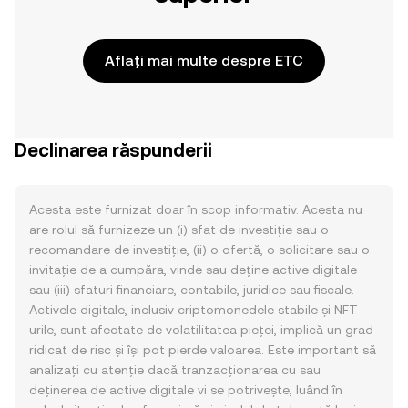
Aflați mai multe despre ETC
Declinarea răspunderii
Acesta este furnizat doar în scop informativ. Acesta nu
are rolul să furnizeze un (i) sfat de investiție sau o
recomandare de investiție, (ii) o ofertă, o solicitare sau o
invitație de a cumpăra, vinde sau deține active digitale
sau (iii) sfaturi financiare, contabile, juridice sau fiscale.
Activele digitale, inclusiv criptomonedele stabile și NFT-
urile, sunt afectate de volatilitatea pieței, implică un grad
ridicat de risc și își pot pierde valoarea. Este important să
analizați cu atenție dacă tranzacționarea cu sau
deținerea de active digitale vi se potrivește, luând în